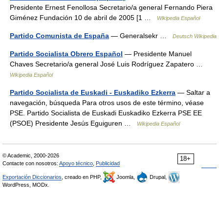
Presidente Ernest Fenollosa Secretario/a general Fernando Piera
Giménez Fundación 10 de abril de 2005 [1 …
Wikipedia Español
Partido Comunista de España
— General­sekr …
Deutsch Wikipedia
Partido Socialista Obrero Español
— Presidente Manuel
Chaves Secretario/a general José Luis Rodríguez Zapatero …
Wikipedia Español
Partido Socialista de Euskadi - Euskadiko Ezkerra
— Saltar a
navegación, búsqueda Para otros usos de este término, véase
PSE. Partido Socialista de Euskadi Euskadiko Ezkerra PSE EE
(PSOE) Presidente Jesús Eguiguren …
Wikipedia Español
© Academic, 2000-2026
18+
Contacte con nosotros:
Apoyo técnico
,
Publicidad
Exportación Diccionarios
, creado en PHP,
Joomla,
Drupal,
WordPress, MODx.