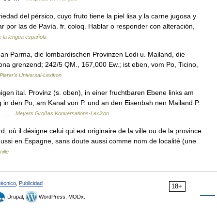
iedad del pérsico, cuyo fruto tiene la piel lisa y la carne jugosa y
r por las de Pavía. fr. coloq. Hablar o responder con alteración,
e la lengua española
 an Parma, die lombardischen Provinzen Lodi u. Mailand, die
ona grenzend; 242/5 QM., 167,000 Ew.; ist eben, vom Po, Ticino,
Pierer's Universal-Lexikon
en ital. Provinz (s. oben), in einer fruchtbaren Ebene links am
g in den Po, am Kanal von P. und an den Eisenbah nen Mailand P.
za… …
Meyers Großes Konversations-Lexikon
 où il désigne celui qui est originaire de la ville ou de la province
aussi en Espagne, sans doute aussi comme nom de localité (une
ille
técnico
,
Publicidad
18+
Drupal,
WordPress, MODx.