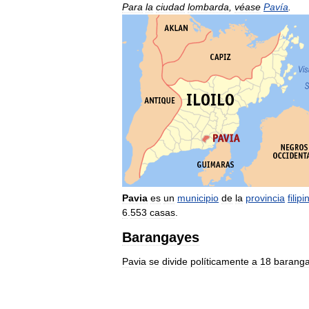
Para
la
ciudad
lombarda
,
véase
Pavía
.
Pavia
es
un
municipio
de
la
provincia
filipi
6
.
553
casas
.
Barangayes
Pavia
se
divide
políticamente
a
18
barang