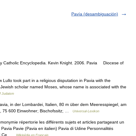
Pavía (desambiguación)
ly Catholic Encyclopedia. Kevin Knight. 2006. Pavia Diocese of
 Lullo took part in a religious disputation in Pavia with the
y a Jewish scholar named Moses, whose name is associated with the
f Judaism
via, in der Lombardei, Italien, 80 m über dem Meeresspiegel, am
o, 75 600 Einwohner; Bischofssitz; …
Universal-Lexikon
ymie répertorie les différents sujets et articles partageant un
via Pavie (Pavia en italien) Pavia di Udine Personnalités
nol Ce …
Wikipédia en Français