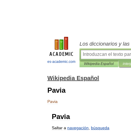
Los diccionarios y la
es-academic.com
Wikipedia Español
inter
Wikipedia Español
Pavia
Pavia
Pavia
Saltar
a
navegación
,
búsqueda