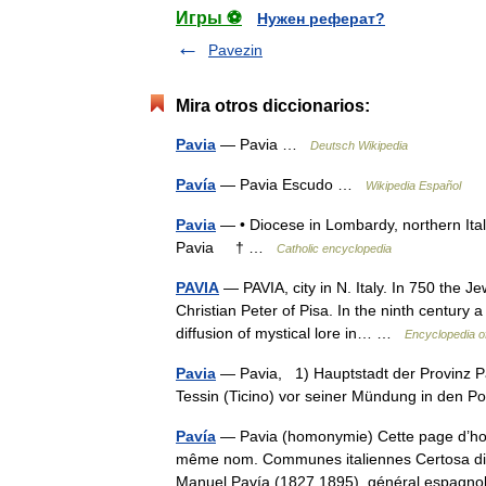
Игры ⚽
Нужен реферат?
Pavezin
Mira otros diccionarios:
Pavia
— Pavia …
Deutsch Wikipedia
Pavía
— Pavia Escudo …
Wikipedia Español
Pavia
— • Diocese in Lombardy, northern Ita
Pavia † …
Catholic encyclopedia
PAVIA
— PAVIA, city in N. Italy. In 750 the Jew
Christian Peter of Pisa. In the ninth centur
diffusion of mystical lore in… …
Encyclopedia o
Pavia
— Pavia, 1) Hauptstadt der Provinz Pa
Tessin (Ticino) vor seiner Mündung in den P
Pavía
— Pavia (homonymie) Cette page d’homon
même nom. Communes italiennes Certosa di Pa
Manuel Pavía (1827 1895), général espag