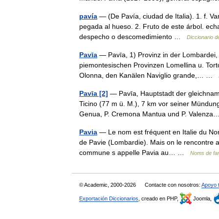
pavía
— (De Pavía, ciudad de Italia). 1. f. Var
pegada al hueso. 2. Fruto de este árbol. echa
despecho o descomedimiento …
Diccionario d
Pavīa
— Pavīa, 1) Provinz in der Lombardei,
piemontesischen Provinzen Lomellina u. Tort
Olonna, den Kanälen Naviglio grande,… …
Pavīa [2]
— Pavīa, Hauptstadt der gleichnamig
Ticino (77 m ü. M.), 7 km vor seiner Mündun
Genua, P. Cremona Mantua und P. Valen
Pavia
— Le nom est fréquent en Italie du Nord,
de Pavie (Lombardie). Mais on le rencontre 
commune s appelle Pavia au… …
Noms de fam
© Academic, 2000-2026
Contacte con nosotros:
Apoyo 
Exportación Diccionarios
, creado en PHP,
Joomla,