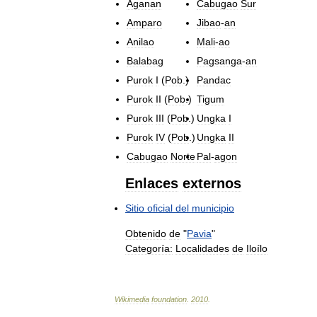
Aganan
Cabugao
Sur
Amparo
Jibao
-
an
Anilao
Mali
-
ao
Balabag
Pagsanga
-
an
Purok
I
(
Pob
.)
Pandac
Purok
II
(
Pob
.)
Tigum
Purok
III
(
Pob
.)
Ungka
I
Purok
IV
(
Pob
.)
Ungka
II
Cabugao
Norte
Pal
-
agon
Enlaces
externos
Sitio
oficial
del
municipio
Obtenido
de
"
Pavia
"
Categoría:
Localidades
de
Iloílo
Wikimedia
foundation
.
2010
.