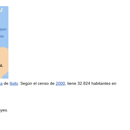
na
de
Iloilo
.
Según
el
censo
de
2000
,
tiene
32
.
824
habitantes
en
ayes
.