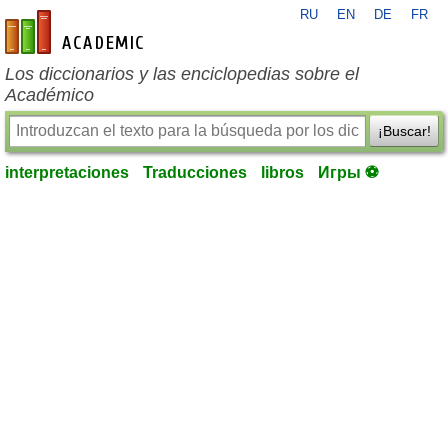
RU
EN
DE
FR
es-academic.com
Los diccionarios y las enciclopedias sobre el
Académico
¡Buscar!
interpretaciones
Traducciones
libros
Игры ⚽