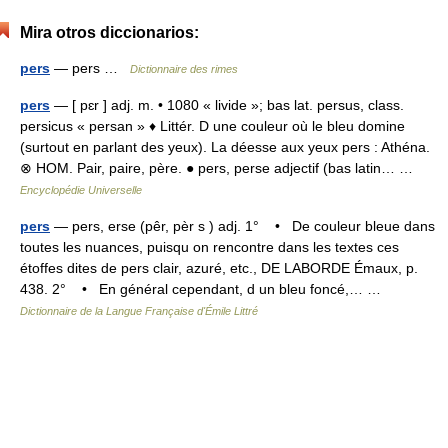
Mira otros diccionarios:
pers
— pers …
Dictionnaire des rimes
pers
— [ pɛr ] adj. m. • 1080 « livide »; bas lat. persus, class.
persicus « persan » ♦ Littér. D une couleur où le bleu domine
(surtout en parlant des yeux). La déesse aux yeux pers : Athéna.
⊗ HOM. Pair, paire, père. ● pers, perse adjectif (bas latin… …
Encyclopédie Universelle
pers
— pers, erse (pêr, pèr s ) adj. 1° • De couleur bleue dans
toutes les nuances, puisqu on rencontre dans les textes ces
étoffes dites de pers clair, azuré, etc., DE LABORDE Émaux, p.
438. 2° • En général cependant, d un bleu foncé,… …
Dictionnaire de la Langue Française d'Émile Littré