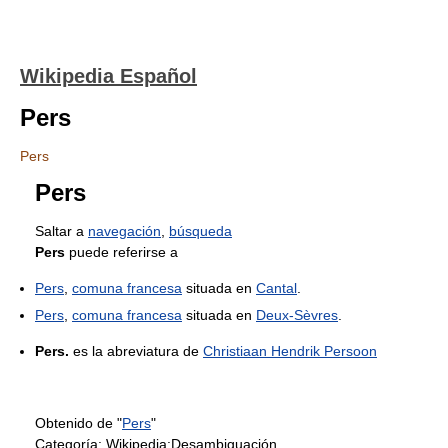
Wikipedia Español
Pers
Pers
Pers
Saltar a
navegación
,
búsqueda
Pers
puede referirse a
Pers
,
comuna francesa
situada en
Cantal
.
Pers
,
comuna francesa
situada en
Deux-Sèvres
.
Pers.
es la abreviatura de
Christiaan Hendrik Persoon
Obtenido de "
Pers
"
Categoría:
Wikipedia:Desambiguación