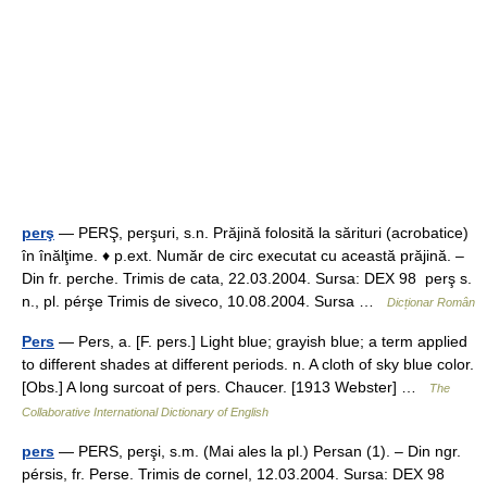
perş
— PERŞ, perşuri, s.n. Prăjină folosită la sărituri (acrobatice)
în înălţime. ♦ p.ext. Număr de circ executat cu această prăjină. –
Din fr. perche. Trimis de cata, 22.03.2004. Sursa: DEX 98 perş s.
n., pl. pérşe Trimis de siveco, 10.08.2004. Sursa …
Dicționar Român
Pers
— Pers, a. [F. pers.] Light blue; grayish blue; a term applied
to different shades at different periods. n. A cloth of sky blue color.
[Obs.] A long surcoat of pers. Chaucer. [1913 Webster] …
The
Collaborative International Dictionary of English
pers
— PERS, perşi, s.m. (Mai ales la pl.) Persan (1). – Din ngr.
pérsis, fr. Perse. Trimis de cornel, 12.03.2004. Sursa: DEX 98