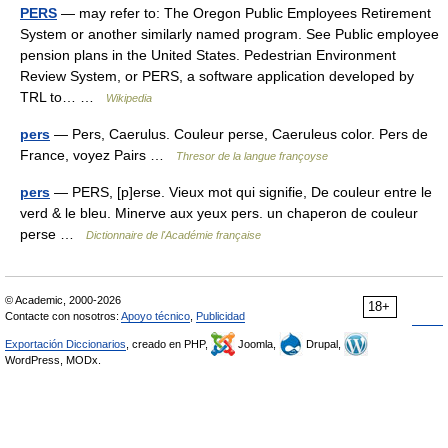
PERS
— may refer to: The Oregon Public Employees Retirement
System or another similarly named program. See Public employee
pension plans in the United States. Pedestrian Environment
Review System, or PERS, a software application developed by
TRL to… …
Wikipedia
pers
— Pers, Caerulus. Couleur perse, Caeruleus color. Pers de
France, voyez Pairs …
Thresor de la langue françoyse
pers
— PERS, [p]erse. Vieux mot qui signifie, De couleur entre le
verd & le bleu. Minerve aux yeux pers. un chaperon de couleur
perse …
Dictionnaire de l'Académie française
© Academic, 2000-2026
18+
Contacte con nosotros:
Apoyo técnico
,
Publicidad
Exportación Diccionarios
, creado en PHP,
Joomla,
Drupal,
WordPress, MODx.