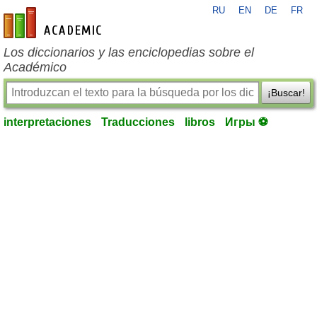
RU
EN
DE
FR
es-academic.com
Los diccionarios y las enciclopedias sobre el
Académico
¡Buscar!
interpretaciones
Traducciones
libros
Игры ⚽