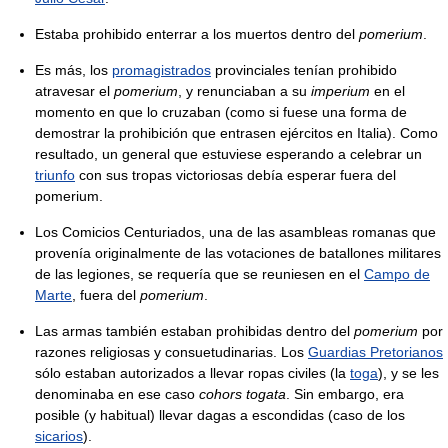
Estaba prohibido enterrar a los muertos dentro del
pomerium
.
Es más, los
promagistrados
provinciales tenían prohibido
atravesar el
pomerium
, y renunciaban a su
imperium
en el
momento en que lo cruzaban (como si fuese una forma de
demostrar la prohibición que entrasen ejércitos en Italia). Como
resultado, un general que estuviese esperando a celebrar un
triunfo
con sus tropas victoriosas debía esperar fuera del
pomerium.
Los Comicios Centuriados, una de las asambleas romanas que
provenía originalmente de las votaciones de batallones militares
de las legiones, se requería que se reuniesen en el
Campo de
Marte
, fuera del
pomerium
.
Las armas también estaban prohibidas dentro del
pomerium
por
razones religiosas y consuetudinarias. Los
Guardias Pretorianos
sólo estaban autorizados a llevar ropas civiles (la
toga
), y se les
denominaba en ese caso
cohors togata
. Sin embargo, era
posible (y habitual) llevar dagas a escondidas (caso de los
sicarios
).