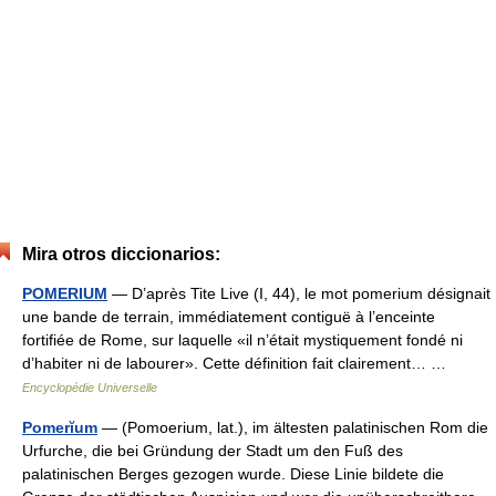
Mira otros diccionarios:
POMERIUM
— D’après Tite Live (I, 44), le mot pomerium désignait
une bande de terrain, immédiatement contiguë à l’enceinte
fortifiée de Rome, sur laquelle «il n’était mystiquement fondé ni
d’habiter ni de labourer». Cette définition fait clairement… …
Encyclopédie Universelle
Pomerĭum
— (Pomoerium, lat.), im ältesten palatinischen Rom die
Urfurche, die bei Gründung der Stadt um den Fuß des
palatinischen Berges gezogen wurde. Diese Linie bildete die