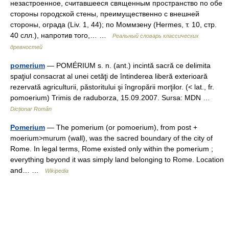
незастроенное, считавшееся священным пространство по обе
стороны городской стены, преимущественно с внешней
стороны, ограда (Liv. 1, 44); по Моммзену (Hermes, т. 10, стр.
40 слл.), напротив того,… …
Реальный словарь классических
древностей
pomerium
— POMÉRIUM s. n. (ant.) incintă sacră ce delimita
spaţiul consacrat al unei cetăţi de întinderea liberă exterioară
rezervată agriculturii, păstoritului şi îngropării morţilor. (< lat., fr.
pomoerium) Trimis de raduborza, 15.09.2007. Sursa: MDN …
Dicționar Român
Pomerium
— The pomerium (or pomoerium), from post +
moerium>murum (wall), was the sacred boundary of the city of
Rome. In legal terms, Rome existed only within the pomerium ;
everything beyond it was simply land belonging to Rome. Location
and… …
Wikipedia