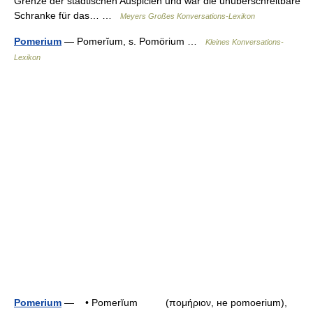
Grenze der städtischen Auspicien und war die unüberschreitbare
Schranke für das… …
Meyers Großes Konversations-Lexikon
Pomerium
— Pomerĭum, s. Pomörium …
Kleines Konversations-
Lexikon
Pomerium
— • Pomerĭum (πομήριον, не pomoerium),