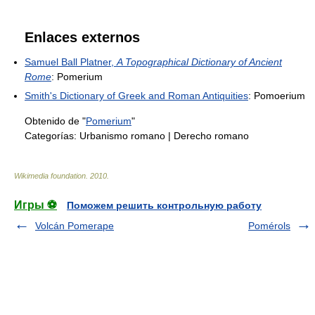
Enlaces externos
Samuel Ball Platner,
A Topographical Dictionary of Ancient
Rome
: Pomerium
Smith's Dictionary of Greek and Roman Antiquities
: Pomoerium
Obtenido de "
Pomerium
"
Categorías:
Urbanismo romano
|
Derecho romano
Wikimedia foundation
.
2010
.
Игры ⚽
Поможем решить контрольную работу
Volcán Pomerape
Pomérols