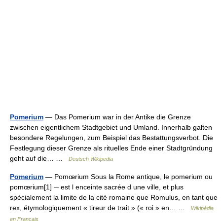
Pomerium
— Das Pomerium war in der Antike die Grenze
zwischen eigentlichem Stadtgebiet und Umland. Innerhalb galten
besondere Regelungen, zum Beispiel das Bestattungsverbot. Die
Festlegung dieser Grenze als rituelles Ende einer Stadtgründung
geht auf die… …
Deutsch Wikipedia
Pomerium
— Pomœrium Sous la Rome antique, le pomerium ou
pomœrium[1] ─ est l enceinte sacrée d une ville, et plus
spécialement la limite de la cité romaine que Romulus, en tant que
rex, étymologiquement « tireur de trait » (« roi » en… …
Wikipédia
en Français