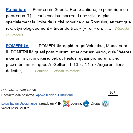
Pomérium
— Pomœrium Sous la Rome antique, le pomerium ou
pomœrium[1] ─ est l enceinte sacrée d une ville, et plus
spécialement la limite de la cité romaine que Romulus, en tant que
rex, étymologiquement « tireur de trait » (« roi » en… …
Wikipédia
en Français
POMERIUM
— I. POMERIUM oppid. regni Valentiae, Mancanera.
II. POMERIUM quasi post murum, ut auctor est Varro, quia Veteres
moerum murum dixêre: vel, ut Festus, quasi promurum, i. e.
proximum muro, qpud A. Gellium, l. 13. c. 14. ex Augurum libris
definitur,… …
Hofmann J. Lexicon universale
© Academic, 2000-2026
18+
Contacte con nosotros:
Apoyo técnico
,
Publicidad
Exportación Diccionarios
, creado en PHP,
Joomla,
Drupal,
WordPress, MODx.