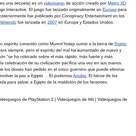
es
una
secuela
)
es
un
videojuego
de
acción
creado
por
Metro
3D
.
ign
Interactive
.
El
juego
fue
lanzado
originalmente
en
Europa
para
osteriormente
fue
publicado
por
Conspiracy
Entertainment
en
los
Nintendo
fue
lanzada
en
2007
en
Europa
y
Estados
Unidos
.
do
espíritu
conocido
como
Mumm
'
hotep
sumió
a
la
tierra
de
Egipto
para
siempre
,
pero
el
espíritu
del
mal
ha
aumentado
de
nuevo
y
aón
"
se
ha
colocado
sobre
el
más
rápido
,
más
fuerte
y
más
la
celebración
de
su
civilización
pacífica
una
vez
en
sus
manos
.
ue
los
dioses
han
pedido
en
el
único
guerrero
que
puede
eliminar
evolver
la
paz
a
Egipto
...
El
poderoso
Anubis
.
El
héroe
de
los
eda
para
salvar
a
Egipto
de
la
maldición
de
los
faraones
.
ideojuegos
de
PlayStation
2
|
Videojuegos
de
Wii
|
Videojuegos
de