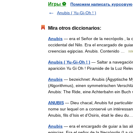
Игры ⚽
Поможем написать курсовую
Anubis ( Yu-Gi-Oh ! )
Mira otros diccionarios:
Anubis
— era el Señor de la necrópolis , la 
occidental del Nilo. Era el encargado de guiar
creencias egipcias. Anubis. Contenido …
Wik
Anubis ( Yu-Gi-Oh ! )
— Saltar a navegació
aparición Yu Gi Oh ! Piramide de la Luz Re
Anubis
— bezeichnet: Anubis (Ägyptische Myt
(Algorithmus), einen symmetrischen Verschlü
Anubis: The Ride, eine Achterbahn ein Bu
ANUBIS
— Dieu chacal, Anubis fut particuli
nome sur lequel on a conservé un intéressan
Anubis, fils d’Isis et d’Osiris, était le dieu 
Anubis
— era el encargado de guiar a las al
egipcias. Era el señor de la Necrópolis (La 