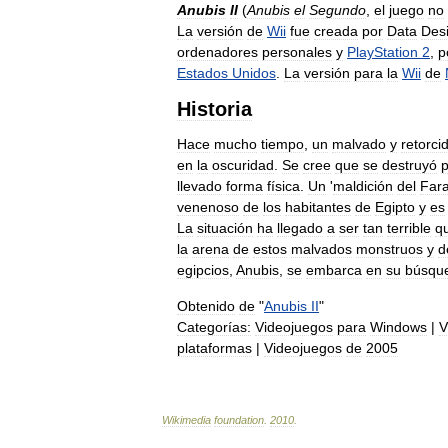
Anubis
II
(
Anubis
el
Segundo
,
el
juego
no
La
versión
de
Wii
fue
creada
por
Data
Des
ordenadores
personales
y
PlayStation
2
,
p
Estados
Unidos
.
La
versión
para
la
Wii
de
Historia
Hace
mucho
tiempo
,
un
malvado
y
retorci
en
la
oscuridad
.
Se
cree
que
se
destruyó
llevado
forma
física
.
Un
'
maldición
del
Far
venenoso
de
los
habitantes
de
Egipto
y
es
La
situación
ha
llegado
a
ser
tan
terrible
q
la
arena
de
estos
malvados
monstruos
y
d
egipcios
,
Anubis
,
se
embarca
en
su
búsqu
Obtenido
de
"
Anubis
II
"
Categorías:
Videojuegos
para
Windows
|
V
plataformas
|
Videojuegos
de
2005
Wikimedia
foundation
.
2010
.