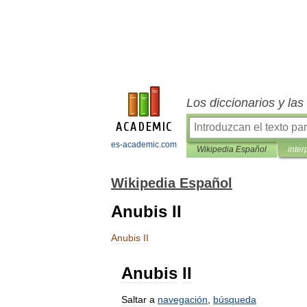
Los diccionarios y la
es-academic.com
Wikipedia Español
inter
Wikipedia Español
Anubis II
Anubis
II
Anubis
II
Saltar
a
navegación
,
búsqueda