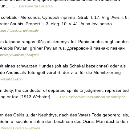
omo un… …
Enciclopedia Universal
olebatur Mercurius, Cynopoli inprimis. Strab. l. 17. Virg. Aen. l. 8.
r Anubis. Propert. l. 3. eleg. 10. v. 41. Ausa Iovi nostro
ann J. Lexicon universale
as taksono rangas rūšis atitikmenys: lot. Papio anubis angl. anubis
Anubis Pavian; grüner Pavian rus. догеровский павиан; павиан
duolių pavadinimų žodynas
t eines schwarzen Hundes (oft als Schakal bezeichnet) oder als
 Anubis als Totengott verehrt, der v. a. für die Mumifizierung
iversal-Lexikon
an deity, the conductor of departed spirits to judgment, represented
, dog or fox. [1913 Webster] …
The Collaborative International Dictionary of
hn des Osiris u. der Nephthys, nach des Vaters Tode geboren; Isis,
 Sohn u. suchte mit ihm den Leichnam des Osiris. Man dachte den
…
Pierer's Universal-Lexikon