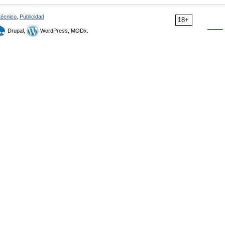
técnico
,
Publicidad
18+
Drupal,
WordPress, MODx.