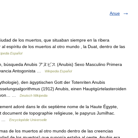
Anue
ciudad de los muertos, que situaban siempre en la ribera
 al espíritu de los muertos al otro mundo , la Duat, dentro de las
ipedia Español
n, búsqueda Anubis アヌビス (Anubis) Sexo Masculino Primera
levancia Antogonista …
Wikipedia Español
hologie), den ägyptischen Gott der Totenriten Anubis
sselungsalgorithmus (1912) Anubis, einen Hauptgürtelasteroiden
ch von… …
Deutsch Wikipedia
èrement adoré dans le dix septième nome de la Haute Égypte,
t document de topographie religieuse, le papyrus Jumilhac.
du… …
Encyclopédie Universelle
mas de los muertos al otro mundo dentro de las creencias
ciudad de los muertos) que suponía estaba al oeste. Anubis era