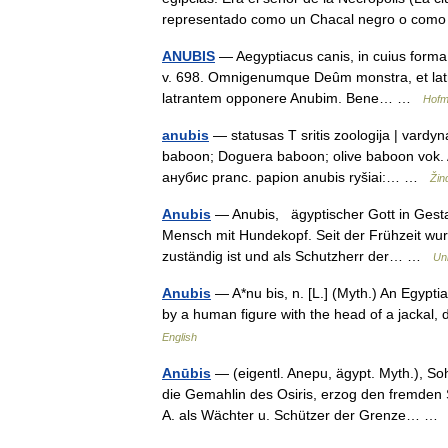
representado como un Chacal negro o c
ANUBIS
— Aegyptiacus canis, in cuius forma c
v. 698. Omnigenumque Deûm monstra, et latrato
latrantem opponere Anubim. Bene… …
Hofm
anubis
— statusas T sritis zoologija | vardyn
baboon; Doguera baboon; olive baboon vok. 
анубис pranc. papion anubis ryšiai:… …
Žin
Anubis
— Anubis, ägyptischer Gott in Gestal
Mensch mit Hundekopf. Seit der Frühzeit wurde
zuständig ist und als Schutzherr der… …
Un
Anubis
— A*nu bis, n. [L.] (Myth.) An Egypti
by a human figure with the head of a jackal
English
Anūbis
— (eigentl. Anepu, ägypt. Myth.), So
die Gemahlin des Osiris, erzog den fremden
A. als Wächter u. Schützer der Grenze… 