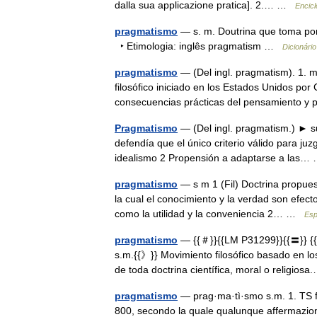
dalla sua applicazione pratica]. 2.… …
Encicl
pragmatismo
— s. m. Doutrina que toma por 
‣ Etimologia: inglês pragmatism …
Dicionári
pragmatismo
— (Del ingl. pragmatism). 1. m
filosófico iniciado en los Estados Unidos por 
consecuencias prácticas del pensamiento 
Pragmatismo
— (Del ingl. pragmatism.) ► su
defendía que el único criterio válido para ju
idealismo 2 Propensión a adaptarse a las
pragmatismo
— s m 1 (Fil) Doctrina propues
la cual el conocimiento y la verdad son efect
como la utilidad y la conveniencia 2… …
Esp
pragmatismo
— {{＃}}{{LM P31299}}{{〓}} {{
s.m.{{》}} Movimiento filosófico basado en los
de toda doctrina científica, moral o religio
pragmatismo
— prag·ma·tì·smo s.m. 1. TS filo
800, secondo la quale qualunque affermazione