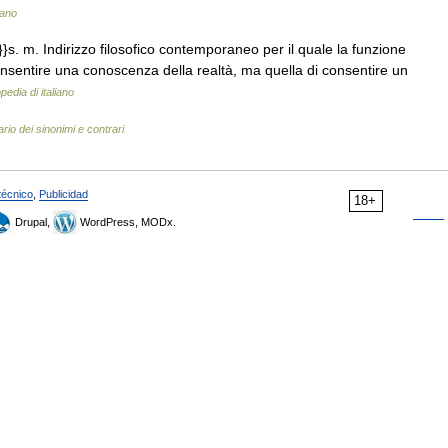
iano
. m. Indirizzo filosofico contemporaneo per il quale la funzione
consentire una conoscenza della realtà, ma quella di consentire un
pedia di italiano
ario dei sinonimi e contrari
técnico
,
Publicidad
18+
Drupal,
WordPress, MODx.