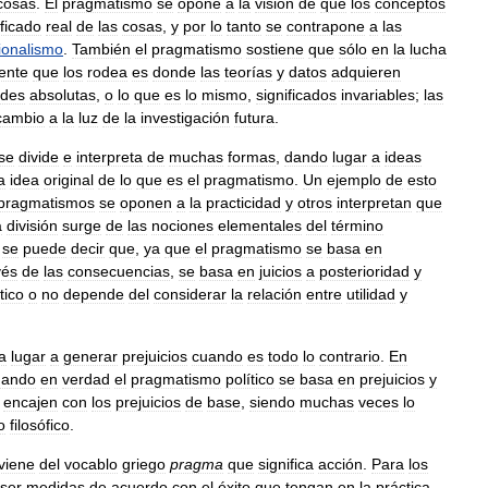
cosas
.
El
pragmatismo
se
opone
a
la
visión
de
que
los
conceptos
ificado
real
de
las
cosas
,
y
por
lo
tanto
se
contrapone
a
las
ionalismo
.
También
el
pragmatismo
sostiene
que
sólo
en
la
lucha
ente
que
los
rodea
es
donde
las
teorías
y
datos
adquieren
ades
absolutas
,
o
lo
que
es
lo
mismo
,
significados
invariables
;
las
cambio
a
la
luz
de
la
investigación
futura
.
se
divide
e
interpreta
de
muchas
formas
,
dando
lugar
a
ideas
a
idea
original
de
lo
que
es
el
pragmatismo
.
Un
ejemplo
de
esto
pragmatismos
se
oponen
a
la
practicidad
y
otros
interpretan
que
a
división
surge
de
las
nociones
elementales
del
término
se
puede
decir
que
,
ya
que
el
pragmatismo
se
basa
en
vés
de
las
consecuencias
,
se
basa
en
juicios
a
posterioridad
y
tico
o
no
depende
del
considerar
la
relación
entre
utilidad
y
a
lugar
a
generar
prejuicios
cuando
es
todo
lo
contrario
.
En
uando
en
verdad
el
pragmatismo
político
se
basa
en
prejuicios
y
encajen
con
los
prejuicios
de
base
,
siendo
muchas
veces
lo
o
filosófico
.
viene
del
vocablo
griego
pragma
que
significa
acción
.
Para
los
ser
medidas
de
acuerdo
con
el
éxito
que
tengan
en
la
práctica
.