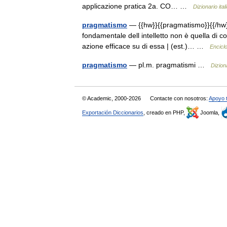
applicazione pratica 2a. CO… …
Dizionario ital
pragmatismo
— {{hw}}{{pragmatismo}}{{/hw}}s
fondamentale dell intelletto non è quella di 
azione efficace su di essa | (est.)… …
Enciclo
pragmatismo
— pl.m. pragmatismi …
Dizion
© Academic, 2000-2026
Contacte con nosotros:
Apoyo 
Exportación Diccionarios
, creado en PHP,
Joomla,