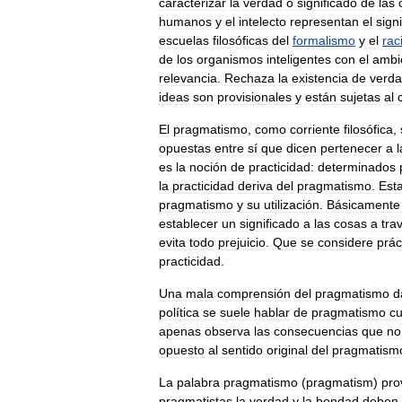
caracterizar
la
verdad
o
significado
de
las
humanos
y
el
intelecto
representan
el
sign
escuelas
filosóficas
del
formalismo
y
el
rac
de
los
organismos
inteligentes
con
el
ambi
relevancia
.
Rechaza
la
existencia
de
verd
ideas
son
provisionales
y
están
sujetas
al
El
pragmatismo
,
como
corriente
filosófica
,
opuestas
entre
sí
que
dicen
pertenecer
a
l
es
la
noción
de
practicidad:
determinados
la
practicidad
deriva
del
pragmatismo
.
Est
pragmatismo
y
su
utilización
.
Básicamente
establecer
un
significado
a
las
cosas
a
tra
evita
todo
prejuicio
.
Que
se
considere
prác
practicidad
.
Una
mala
comprensión
del
pragmatismo
d
política
se
suele
hablar
de
pragmatismo
c
apenas
observa
las
consecuencias
que
no
opuesto
al
sentido
original
del
pragmatism
La
palabra
pragmatismo
(
pragmatism
)
pro
pragmatistas
la
verdad
y
la
bondad
deben