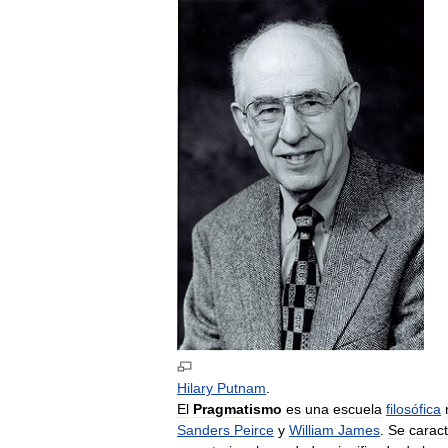
Hilary
Putnam
.
El
Pragmatismo
es
una
escuela
filosófica
Sanders
Peirce
y
William
James
.
Se
caract