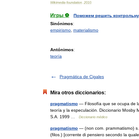
Wikimedia
foundation
.
2010
.
Игры ⚽
Поможем решить контрольну
Sinónimos
:
empirismo
,
materialismo
Antónimos
:
teoría
Pragmática de Cigales
Mira otros diccionarios:
pragmatismo
— Filosofía que se ocupa de la 
teoría y la especulación. Diccionario Mosby 
S.A. 1999 …
Diccionario médico
pragmatismo
— (non com. prammatismo) s.m. [
(filos.) [corrente di pensiero secondo la qua