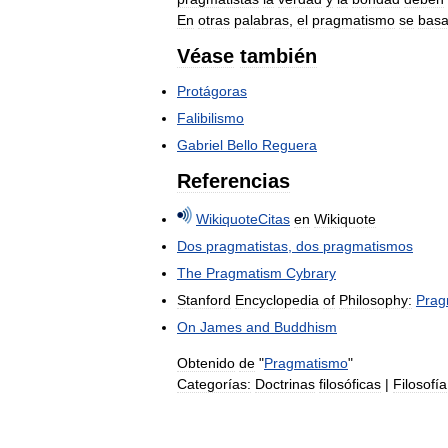
En
otras
palabras
,
el
pragmatismo
se
bas
Véase
también
Protágoras
Falibilismo
Gabriel
Bello
Reguera
Referencias
Wikiquote
Citas
en
Wikiquote
Dos
pragmatistas
,
dos
pragmatismos
The
Pragmatism
Cybrary
Stanford
Encyclopedia
of
Philosophy:
Prag
On
James
and
Buddhism
Obtenido
de
"
Pragmatismo
"
Categorías:
Doctrinas
filosóficas
|
Filosofía