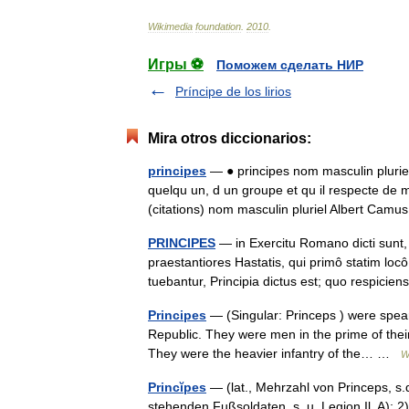
Wikimedia
foundation
.
2010
.
Игры ⚽
Поможем сделать НИР
Príncipe de los lirios
Mira otros diccionarios:
principes
— ● principes nom masculin plurie
quelqu un, d un groupe et qu il respecte de 
(citations) nom masculin pluriel Albert Ca
PRINCIPES
— in Exercitu Romano dicti sunt,
praestantiores Hastatis, qui primô statim loc
tuebantur, Principia dictus est; quo respic
Principes
— (Singular: Princeps ) were spea
Republic. They were men in the prime of their
They were the heavier infantry of the… …
W
Princĭpes
— (lat., Mehrzahl von Princeps, s.d
stehenden Fußsoldaten, s. u. Legion Il. A); 