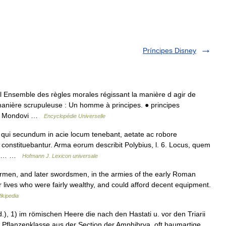
Príncipes Disney
l Ensemble des règles morales régissant la manière d agir de
manière scrupuleuse : Un homme à principes. ● principes
mus Mondovi …
Encyclopédie Universelle
 qui secundum in acie locum tenebant, aetate ac robore
ô constituebantur. Arma eorum describit Polybius, l. 6. Locus, quem
iens… …
Hofmann J. Lexicon universale
rmen, and later swordsmen, in the armies of the early Roman
 lives who were fairly wealthy, and could afford decent equipment.
ikipedia
.), 1) im römischen Heere die nach den Hastati u. vor den Triarii
2) Pflanzenklasse aus der Section der Amphibrya, oft baumartige