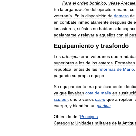
Para
el
orden
botánico
,
véase
Arecale
En
la
organización
del
ejército
romano
,
co
veteranía
.
En
la
disposición
de
damero
de
en
combate
inmediatamente
después
de
e
los
asteros
,
si
éstos
no
habían
sido
capac
adelantarse
y
relevar
a
aquellos
con
el
pe
Equipamiento
y
trasfondo
Los
príncipes
eran
veteranos
que
rondaba
superiores
a
los
de
los
asteros
.
Formaban
república
,
antes
de
las
reformas
de
Mario
pagando
su
propio
equipo
.
Su
equipamiento
era
prácticamente
idénti
ya
que
llevaban
cota
de
malla
en
sustituci
scutum
,
uno
o
varios
pilum
que
arrojaban
cuerpo
;
y
blandían
un
gladius
.
Obtenido
de
"
Principes
"
Categoría:
Unidades
militares
de
la
Antigu