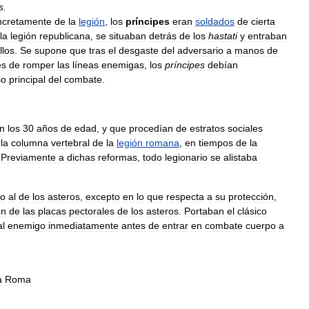
s
.
ncretamente
de
la
legión
,
los
príncipes
eran
soldados
de
cierta
la
legión
republicana
,
se
situaban
detrás
de
los
hastati
y
entraban
llos
.
Se
supone
que
tras
el
desgaste
del
adversario
a
manos
de
es
de
romper
las
líneas
enemigas
,
los
príncipes
debían
so
principal
del
combate
.
n
los
30
años
de
edad
,
y
que
procedían
de
estratos
sociales
la
columna
vertebral
de
la
legión
romana
,
en
tiempos
de
la
.
Previamente
a
dichas
reformas
,
todo
legionario
se
alistaba
co
al
de
los
asteros
,
excepto
en
lo
que
respecta
a
su
protección
,
ón
de
las
placas
pectorales
de
los
asteros
.
Portaban
el
clásico
al
enemigo
inmediatamente
antes
de
entrar
en
combate
cuerpo
a
a
Roma