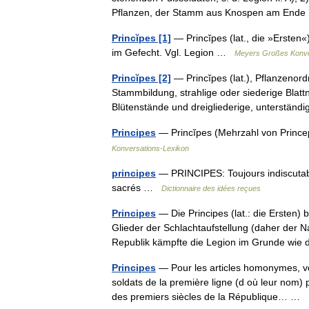
Pflanzen, der Stamm aus Knospen am En
Princĭpes [1]
— Princĭpes (lat., die »Ersten«
im Gefecht. Vgl. Legion …
Meyers Großes Konve
Princĭpes [2]
— Princĭpes (lat.), Pflanzenor
Stammbildung, strahlige oder siederige Blat
Blütenstände und dreigliederige, unterstä
Principes
— Princĭpes (Mehrzahl von Princep
Konversations-Lexikon
principes
— PRINCIPES: Toujours indiscutable
sacrés …
Dictionnaire des idées reçues
Principes
— Die Principes (lat.: die Ersten) 
Glieder der Schlachtaufstellung (daher der 
Republik kämpfte die Legion im Grunde wi
Principes
— Pour les articles homonymes, voir
soldats de la première ligne (d où leur nom)
des premiers siècles de la République… …