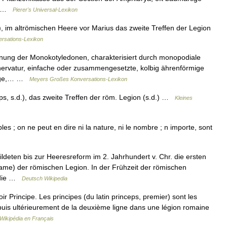
de …
Pierer's Universal-Lexikon
), im altrömischen Heere vor Marius das zweite Treffen der Legion
rsations-Lexikon
dnung der Monokotyledonen, charakterisiert durch monopodiale
tnervatur, einfache oder zusammengesetzte, kolbig ährenförmige
ndige,… …
Meyers Großes Konversations-Lexikon
s, s.d.), das zweite Treffen der röm. Legion (s.d.) …
Kleines
s ; on ne peut en dire ni la nature, ni le nombre ; n importe, sont
bildeten bis zur Heeresreform im 2. Jahrhundert v. Chr. die ersten
Name) der römischen Legion. In der Frühzeit der römischen
e die …
Deutsch Wikipedia
 Principe. Les principes (du latin princeps, premier) sont les
 puis ultérieurement de la deuxième ligne dans une légion romaine
Wikipédia en Français