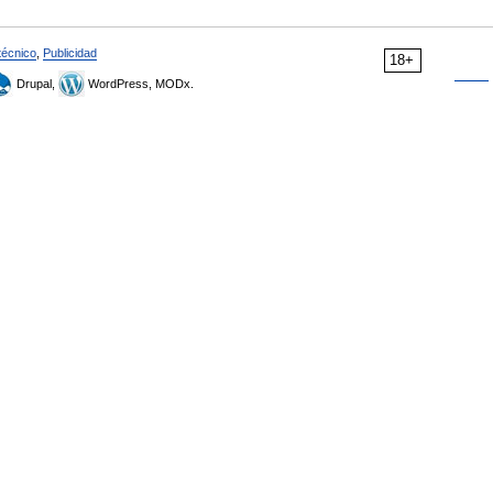
técnico
,
Publicidad
18+
Drupal,
WordPress, MODx.