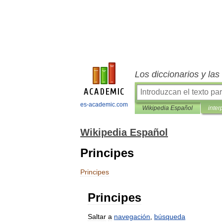
Los diccionarios y la
es-academic.com
Wikipedia Español
inter
Wikipedia Español
Principes
Principes
Principes
Saltar
a
navegación
,
búsqueda