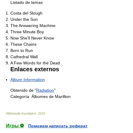
Listado de temas
Costa del Slough
Under the Sun
The Answering Machine
Three Minute Boy
Now She'll Never Know
These Chains
Born to Run
Cathedral Wall
A Few Words for the Dead
Enlaces externos
Album Information
Obtenido de "
Radiation
"
Categoría:
Álbumes de Marillion
Wikimedia foundation
.
2010
.
Игры ⚽
Поможем написать реферат