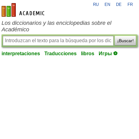
RU
EN
DE
FR
es-academic.com
Los diccionarios y las enciclopedias sobre el
Académico
¡Buscar!
interpretaciones
Traducciones
libros
Игры ⚽