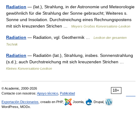
Radiation
— (lat.), Strahlung, in der Astronomie und Meteorologie
gewöhnlich für die Strahlung der Sonne gebraucht; Weiteres s.
Sonne und Insolation. Durchstreichung eines Rechnungspostens
mit sich kreuzenden Strichen …
Meyers Großes Konversations-Lexikon
Radiation
— Radiation, vgl. Geothermik …
Lexikon der gesamten
Technik
Radiation
— Radiatiōn (lat.), Strahlung, insbes. Sonnenstrahlung
(s.d.); auch Durchstreichung mit sich kreuzenden Strichen …
Kleines Konversations-Lexikon
© Academic, 2000-2026
18+
Contacte con nosotros:
Apoyo técnico
,
Publicidad
Exportación Diccionarios
, creado en PHP,
Joomla,
Drupal,
WordPress, MODx.