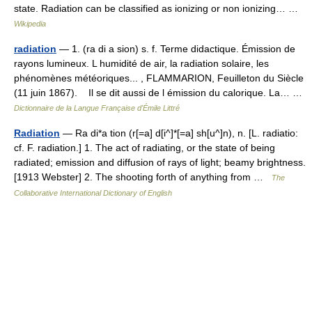
state. Radiation can be classified as ionizing or non ionizing… …
Wikipedia
radiation
— 1. (ra di a sion) s. f. Terme didactique. Émission de
rayons lumineux. L humidité de air, la radiation solaire, les
phénomènes météoriques... , FLAMMARION, Feuilleton du Siècle
(11 juin 1867). Il se dit aussi de l émission du calorique. La… …
Dictionnaire de la Langue Française d'Émile Littré
Radiation
— Ra di*a tion (r[=a] d[i^]*[=a] sh[u^]n), n. [L. radiatio:
cf. F. radiation.] 1. The act of radiating, or the state of being
radiated; emission and diffusion of rays of light; beamy brightness.
[1913 Webster] 2. The shooting forth of anything from …
The
Collaborative International Dictionary of English