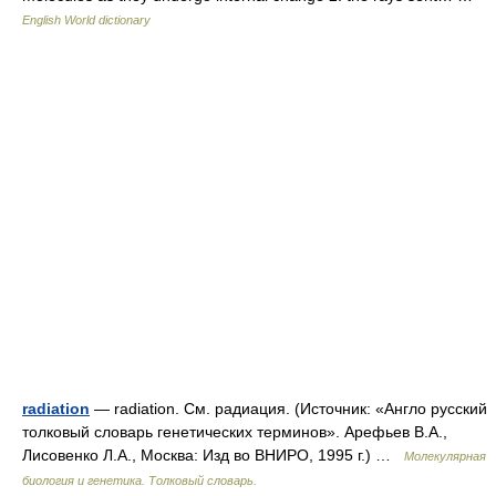
English World dictionary
radiation
— radiation. См. радиация. (Источник: «Англо русский
толковый словарь генетических терминов». Арефьев В.А.,
Лисовенко Л.А., Москва: Изд во ВНИРО, 1995 г.) …
Молекулярная
биология и генетика. Толковый словарь.