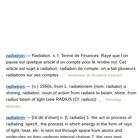
radiation
— Radiation. s. f. Terme de Finances. Raye que l on
passe sur quelque article d un compte pour le rendre nul. Cet
article est sujet à radiation. radiation de compte. on a fait plusieurs
radiations sur ses comptes …
Dictionnaire de l'Académie française
radiation
— (n.) 1550s, from L. radiationem (nom. radiatio) a
shining, radiation, noun of action from radiare to beam, shine, from
radius beam of light (see RADIUS (Cf. radius)) …
Etymology
dictionary
radiation
— [rā΄dē ā′shən] n. [L radiatio] 1. the act or process of
radiating; specif., the process in which energy in the form of rays
of light, heat, etc. is sent out through space from atoms and
molecules as they undergo internal change 2. the rays sent… …