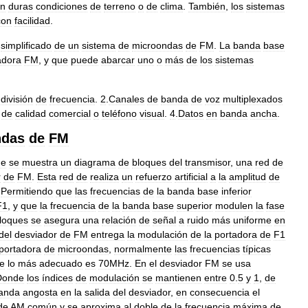
en
duras
condiciones
de
terreno
o
de
clima
.
También
,
los
sistemas
con
facilidad
.
simplificado
de
un
sistema
de
microondas
de
FM
.
La
banda
base
adora
FM
,
y
que
puede
abarcar
uno
o
más
de
los
sistemas
división
de
frecuencia
.
2
.
Canales
de
banda
de
voz
multiplexados
de
calidad
comercial
o
teléfono
visual
.
4
.
Datos
en
banda
ancha
.
ndas
de
FM
ue
se
muestra
un
diagrama
de
bloques
del
transmisor
,
una
red
de
r
de
FM
.
Esta
red
de
realiza
un
refuerzo
artificial
a
la
amplitud
de
.
Permitiendo
que
las
frecuencias
de
la
banda
base
inferior
F1
,
y
que
la
frecuencia
de
la
banda
base
superior
modulen
la
fase
loques
se
asegura
una
relación
de
señal
a
ruido
más
uniforme
en
del
desviador
de
FM
entrega
la
modulación
de
la
portadora
de
F1
portadora
de
microondas
,
normalmente
las
frecuencias
típicas
e
lo
más
adecuado
es
70MHz
.
En
el
desviador
FM
se
usa
Donde
los
índices
de
modulación
se
mantienen
entre
0
.
5
y
1
,
de
anda
angosta
en
la
salida
del
desviador
,
en
consecuencia
el
de
AM
común
y
se
aproxima
al
doble
de
la
frecuencia
máxima
de