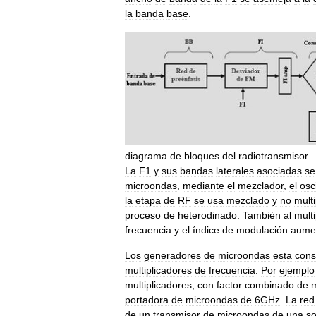
la
banda
base
.
diagrama
de
bloques
del
radiotransmisor
.
La
F1
y
sus
bandas
laterales
asociadas
se
microondas
,
mediante
el
mezclador
,
el
osc
la
etapa
de
RF
se
usa
mezclado
y
no
multi
proceso
de
heterodinado
.
También
al
multi
frecuencia
y
el
índice
de
modulación
aume
Los
generadores
de
microondas
esta
cons
multiplicadores
de
frecuencia
.
Por
ejemplo
multiplicadores
,
con
factor
combinado
de
m
portadora
de
microondas
de
6GHz
.
La
red
de
un
transmisor
de
microondas
de
una
so