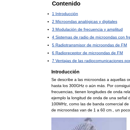
Contenido
1
Introducción
2
Microondas
analógicas
y
digitales
3
Modulación
de
frecuencia
y
amplitud
4
Sistemas
de
radio
de
microondas
con
fr
5
Radiotransmisor
de
microondas
de
FM
6
Radioreceptor
de
microondas
de
FM
7
Ventajas
de
las
radiocomunicaciones
po
Introducción
Se
describe
a
las
microondas
a
aquellas
o
hasta
los
300GHz
o
aún
más
.
Por
consigu
frecuencias
,
tienen
longitudes
de
onda
rel
ejemplo
la
longitud
de
onda
de
una
señal
100MHz
,
como
las
de
banda
comercial
de
de
microondas
van
de
1
a
60
cm
.,
un
poco