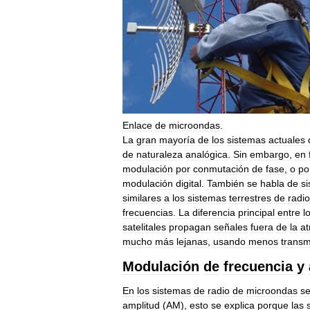
Enlace
de
microondas
.
La
gran
mayoría
de
los
sistemas
actuales
de
naturaleza
analógica
.
Sin
embargo
,
en
modulación
por
conmutación
de
fase
,
o
po
modulación
digital
.
También
se
habla
de
s
similares
a
los
sistemas
terrestres
de
radio
frecuencias
.
La
diferencia
principal
entre
l
satelitales
propagan
señales
fuera
de
la
a
mucho
más
lejanas
,
usando
menos
transm
Modulación
de
frecuencia
y
En
los
sistemas
de
radio
de
microondas
s
amplitud
(
AM
),
esto
se
explica
porque
las