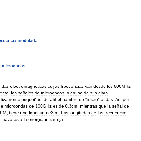
ecuencia
modulada
r
microondas
ndas
electromagnéticas
cuyas
frecuencias
van
desde
los
500MHz
iente
,
las
señales
de
microondas
,
a
causa
de
sus
altas
ativamente
pequeñas
,
de
ahí
el
nombre
de
“
micro
”
ondas
.
Así
por
de
microondas
de
100GHz
es
de
0
.
3cm
,
mientras
que
la
señal
de
FM
,
tiene
una
longitud
de3
m
.
Las
longitudes
de
las
frecuencias
mayores
a
la
energía
infrarroja