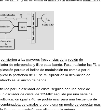
convierten
a
las
mayores
frecuencias
de
la
región
de
ilador
de
microondas
y
filtro
pasa
banda
.
Para
trasladar
las
F1
a
plicación
porque
el
índice
de
modulación
no
cambia
por
el
plicar
la
portadora
de
F1
se
multiplicarían
la
desviación
de
ntando
así
el
ancho
de
banda
.
tituido
por
un
oscilador
de
cristal
seguido
por
una
serie
de
un
oscilador
de
cristal
de
125Mhz
seguido
por
una
serie
de
ultiplicación
igual
a
48
,
se
podría
usar
para
una
frecuencia
de
combinadota
de
canales
proporciona
un
medio
de
conectar
más
la
línea
de
transmisión
que
alimente
a
la
antena
.