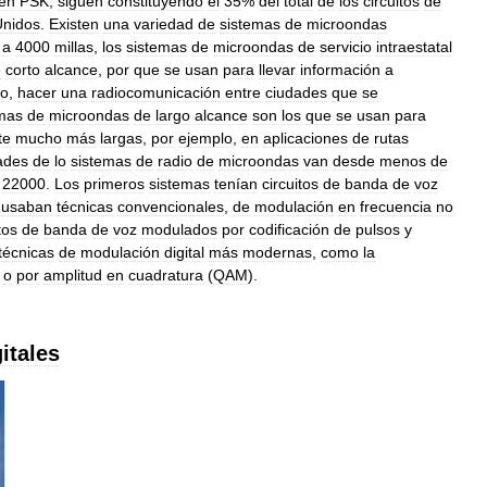
en
PSK
,
siguen
constituyendo
el
35
%
del
total
de
los
circuitos
de
Unidos
.
Existen
una
variedad
de
sistemas
de
microondas
a
4000
millas
,
los
sistemas
de
microondas
de
servicio
intraestatal
e
corto
alcance
,
por
que
se
usan
para
llevar
información
a
lo
,
hacer
una
radiocomunicación
entre
ciudades
que
se
mas
de
microondas
de
largo
alcance
son
los
que
se
usan
para
te
mucho
más
largas
,
por
ejemplo
,
en
aplicaciones
de
rutas
ades
de
lo
sistemas
de
radio
de
microondas
van
desde
menos
de
22000
.
Los
primeros
sistemas
tenían
circuitos
de
banda
de
voz
usaban
técnicas
convencionales
,
de
modulación
en
frecuencia
no
tos
de
banda
de
voz
modulados
por
codificación
de
pulsos
y
técnicas
de
modulación
digital
más
modernas
,
como
la
)
o
por
amplitud
en
cuadratura
(
QAM
).
gitales