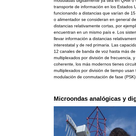
moduladas
digitalmente
ya
sea
en
QAM
ó
transporte
de
información
en
los
Estados
funcionando
a
distancias
que
varían
de
15
o
alimentador
se
consideran
en
general
d
distancias
relativamente
cortas
,
por
ejemp
encuentran
en
un
mismo
país
e
.
Los
siste
llevar
información
a
distancias
relativamen
interestatal
y
de
red
primaria
.
Las
capacid
12
canales
de
banda
de
voz
hasta
más
de
multiplexados
por
división
de
frecuencia
,
y
coherente
,
los
más
modernos
tienes
circui
multiplexados
por
división
de
tiempo
usan
modulación
de
conmutación
de
fase
(
PSK
Microondas
analógicas
y
di