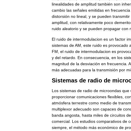
linealidades
de
amplitud
también
son
inhe
cambio
las
señales
emitidas
en
frecuencia
distorsión
no
lineal
,
y
se
pueden
transmitir
amplitud
,
con
relativamente
poco
demerito
ruido
aleatorio
y
se
pueden
propagar
con
El
ruido
de
intermodulacion
es
un
factor
im
sistemas
de
AM
,
este
ruido
es
provocado
FM
,
el
ruido
de
intermodulacion
es
provoc
y
del
retardo
.
En
consecuencia
,
en
los
sis
magnitud
de
la
desviación
en
frecuencia
.
A
más
adecuadas
para
la
transmisión
por
mi
Sistemas
de
radio
de
micro
Los
sistemas
de
radio
de
microondas
que
proporcionar
comunicaciones
flexibles
,
con
atmósfera
terrestre
como
medio
de
transm
multiplexor
adecuado
son
capaces
de
cond
banda
angosta
,
hasta
miles
de
circuitos
de
comercial
.
Los
estudios
comparativos
de
c
siempre
,
el
método
más
económico
de
pro