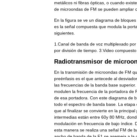
metálicos
ni
fibras
ópticas
,
o
cuando
exist
de
microondas
de
FM
se
pueden
ampliar
En
la
figura
se
ve
un
diagrama
de
bloques
es
la
señal
compuesta
que
modula
la
port
siguientes
.
1
.
Canal
de
banda
de
voz
multiplexado
por
por
división
de
tiempo
.
3
.
Video
compuesto
Radiotransmisor
de
microo
En
la
transmisión
de
microondas
de
FM
q
preénfasis
es
el
que
antecede
al
desviado
las
frecuencias
de
la
banda
base
superior
modulen
la
frecuencia
de
la
portadora
de
de
esa
portadora
.
Con
este
diagrama
de
b
todo
el
espectro
de
banda
base
.
La
etapa
que
al
finalizar
se
convierte
en
la
principal
intermedias
están
entre
60y
80
MHz
,
dond
modulación
en
frecuencia
de
bajo
índice
.
esta
manera
se
realiza
una
señal
FM
de
b
ancho
de
banda
de
la
F1
se
asemeja
a
la