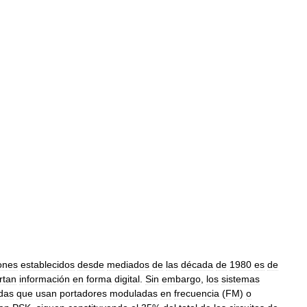
ones
establecidos
desde
mediados
de
las
década
de
1980
es
de
rtan
información
en
forma
digital
.
Sin
embargo
,
los
sistemas
das
que
usan
portadores
moduladas
en
frecuencia
(
FM
)
o