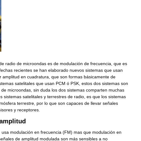
de
radio
de
microondas
es
de
modulación
de
frecuencia
,
que
es
fechas
recientes
se
han
elaborado
nuevos
sistemas
que
usan
r
amplitud
en
cuadratura
,
que
son
formas
básicamente
de
istemas
satelitales
que
usan
PCM
ó
PSK
,
estos
dos
sistemas
son
de
microondas
,
sin
duda
los
dos
sistemas
comparten
muchas
os
sistemas
satelitales
y
terrestres
de
radio
,
es
que
los
sistemas
tmósfera
terrestre
,
por
lo
que
son
capaces
de
llevar
señales
isores
y
receptores
.
amplitud
e
usa
modulación
en
frecuencia
(
FM
)
mas
que
modulación
en
señales
de
amplitud
modulada
son
más
sensibles
a
no