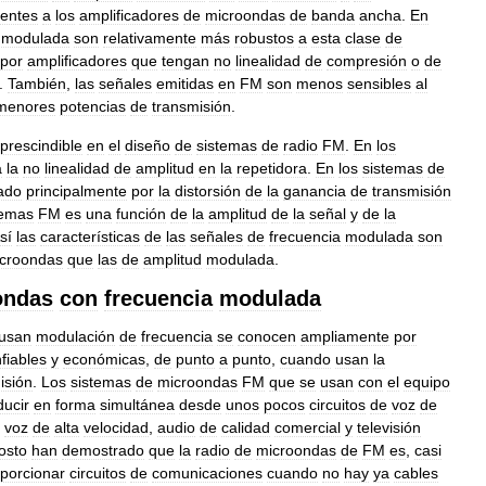
rentes
a
los
amplificadores
de
microondas
de
banda
ancha
.
En
modulada
son
relativamente
más
robustos
a
esta
clase
de
por
amplificadores
que
tengan
no
linealidad
de
compresión
o
de
.
También
,
las
señales
emitidas
en
FM
son
menos
sensibles
al
menores
potencias
de
transmisión
.
prescindible
en
el
diseño
de
sistemas
de
radio
FM
.
En
los
a
la
no
linealidad
de
amplitud
en
la
repetidora
.
En
los
sistemas
de
ado
principalmente
por
la
distorsión
de
la
ganancia
de
transmisión
temas
FM
es
una
función
de
la
amplitud
de
la
señal
y
de
la
sí
las
características
de
las
señales
de
frecuencia
modulada
son
croondas
que
las
de
amplitud
modulada
.
ondas
con
frecuencia
modulada
usan
modulación
de
frecuencia
se
conocen
ampliamente
por
fiables
y
económicas
,
de
punto
a
punto
,
cuando
usan
la
isión
.
Los
sistemas
de
microondas
FM
que
se
usan
con
el
equipo
ucir
en
forma
simultánea
desde
unos
pocos
circuitos
de
voz
de
voz
de
alta
velocidad
,
audio
de
calidad
comercial
y
televisión
osto
han
demostrado
que
la
radio
de
microondas
de
FM
es
,
casi
porcionar
circuitos
de
comunicaciones
cuando
no
hay
ya
cables