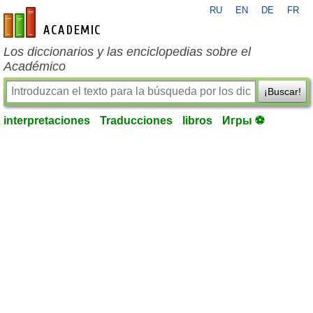
RU
EN
DE
FR
es-academic.com
Los diccionarios y las enciclopedias sobre el
Académico
¡Buscar!
interpretaciones
Traducciones
libros
Игры ⚽