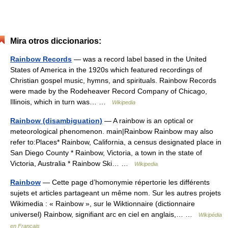
Mira otros diccionarios:
Rainbow Records
— was a record label based in the United
States of America in the 1920s which featured recordings of
Christian gospel music, hymns, and spirituals. Rainbow Records
were made by the Rodeheaver Record Company of Chicago,
Illinois, which in turn was… …
Wikipedia
Rainbow (disambiguation)
— A rainbow is an optical or
meteorological phenomenon. main|Rainbow Rainbow may also
refer to:Places* Rainbow, California, a census designated place in
San Diego County * Rainbow, Victoria, a town in the state of
Victoria, Australia * Rainbow Ski… …
Wikipedia
Rainbow
— Cette page d’homonymie répertorie les différents
sujets et articles partageant un même nom. Sur les autres projets
Wikimedia : « Rainbow », sur le Wiktionnaire (dictionnaire
universel) Rainbow, signifiant arc en ciel en anglais,… …
Wikipédia
en Français