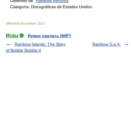
Obtenido de "
Rainbow Records
"
Categoría:
Discográficas de Estados Unidos
Wikimedia foundation
.
2010
.
Игры ⚽
Нужно сделать НИР?
Rainbow Islands: The Story
Rainbow S.p.A.
of Bubble Bobble II