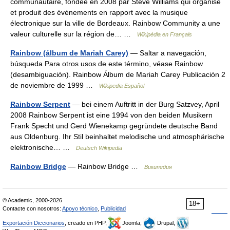
communautaire, fondée en 2008 par Steve Williams qui organise
et produit des évènements en rapport avec la musique
électronique sur la ville de Bordeaux. Rainbow Community a une
valeur culturelle sur la région de… …
Wikipédia en Français
Rainbow (álbum de Mariah Carey)
— Saltar a navegación,
búsqueda Para otros usos de este término, véase Rainbow
(desambiguación). Rainbow Álbum de Mariah Carey Publicación 2
de noviembre de 1999 …
Wikipedia Español
Rainbow Serpent
— bei einem Auftritt in der Burg Satzvey, April
2008 Rainbow Serpent ist eine 1994 von den beiden Musikern
Frank Specht und Gerd Wienekamp gegründete deutsche Band
aus Oldenburg. Ihr Stil beinhaltet melodische und atmosphärische
elektronische… …
Deutsch Wikipedia
Rainbow Bridge
— Rainbow Bridge …
Википедия
© Academic, 2000-2026
18+
Contacte con nosotros:
Apoyo técnico
,
Publicidad
Exportación Diccionarios
, creado en PHP,
Joomla,
Drupal,