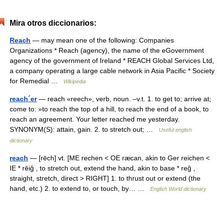
Mira otros diccionarios:
Reach
— may mean one of the following: Companies
Organizations * Reach (agency), the name of the eGovernment
agency of the government of Ireland * REACH Global Services Ltd,
a company operating a large cable network in Asia Pacific * Society
for Remedial …
Wikipedia
reach´er
— reach «reech», verb, noun. –v.t. 1. to get to; arrive at;
come to: »to reach the top of a hill, to reach the end of a book, to
reach an agreement. Your letter reached me yesterday.
SYNONYM(S): attain, gain. 2. to stretch out; …
Useful english
dictionary
reach
— [rēch] vt. [ME rechen < OE ræcan, akin to Ger reichen <
IE * rēiĝ , to stretch out, extend the hand, akin to base * reĝ ,
straight, stretch, direct > RIGHT] 1. to thrust out or extend (the
hand, etc.) 2. to extend to, or touch, by… …
English World dictionary