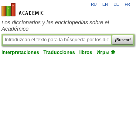
RU
EN
DE
FR
es-academic.com
Los diccionarios y las enciclopedias sobre el
Académico
¡Buscar!
interpretaciones
Traducciones
libros
Игры ⚽