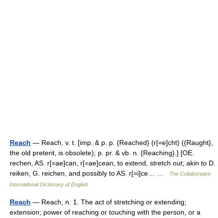
Reach
— Reach, v. t. [imp. & p. p. {Reached} (r[=e]cht) ({Raught},
the old preterit, is obsolete); p. pr. & vb. n. {Reaching}.] [OE.
rechen, AS. r[=ae]can, r[=ae]cean, to extend, stretch out; akin to D.
reiken, G. reichen, and possibly to AS. r[=i]ce… …
The Collaborative
International Dictionary of English
Reach
— Reach, n. 1. The act of stretching or extending;
extension; power of reaching or touching with the person, or a