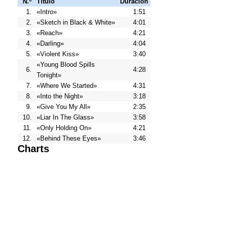
N.º
Título
Duración
1.
«Intro»
1:51
2.
«Sketch in Black & White»
4:01
3.
«Reach»
4:21
4.
«Darling»
4:04
5.
«Violent Kiss»
3:40
«Young Blood Spills
6.
4:28
Tonight»
7.
«Where We Started»
4:31
8.
«Into the Night»
3:18
9.
«Give You My All»
2:35
10.
«Liar In The Glass»
3:58
11.
«Only Holding On»
4:21
12.
«Behind These Eyes»
3:46
Charts