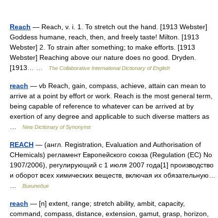
Reach
— Reach, v. i. 1. To stretch out the hand. [1913 Webster]
Goddess humane, reach, then, and freely taste! Milton. [1913
Webster] 2. To strain after something; to make efforts. [1913
Webster] Reaching above our nature does no good. Dryden.
[1913… …
The Collaborative International Dictionary of English
reach
— vb Reach, gain, compass, achieve, attain can mean to
arrive at a point by effort or work. Reach is the most general term,
being capable of reference to whatever can be arrived at by
exertion of any degree and applicable to such diverse matters as
…
New Dictionary of Synonyms
REACH
— (англ. Registration, Evaluation and Authorisation of
CHemicals) регламент Европейского союза (Regulation (EC) No
1907/2006), регулирующий с 1 июля 2007 года[1] производство
и оборот всех химических веществ, включая их обязательную…
…
Википедия
reach
— [n] extent, range; stretch ability, ambit, capacity,
command, compass, distance, extension, gamut, grasp, horizon,