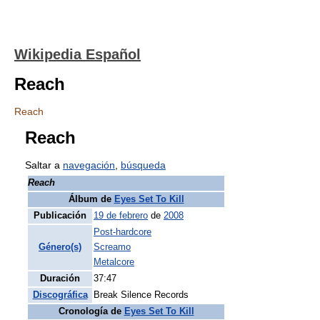
Wikipedia Español
Reach
Reach
Reach
Saltar a
navegación
,
búsqueda
Reach
Álbum de
Eyes Set To Kill
Publicación
19 de febrero
de
2008
Post-hardcore
Género(s)
Screamo
Metalcore
Duración
37:47
Discográfica
Break Silence Records
Cronología de
Eyes Set To Kill