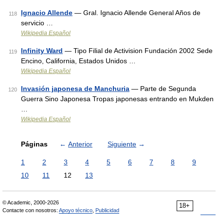
Ignacio Allende
— Gral. Ignacio Allende General Años de
118
servicio …
Wikipedia Español
Infinity Ward
— Tipo Filial de Activision Fundación 2002 Sede
119
Encino, California, Estados Unidos …
Wikipedia Español
Invasión japonesa de Manchuria
— Parte de Segunda
120
Guerra Sino Japonesa Tropas japonesas entrando en Mukden
…
Wikipedia Español
Páginas
←
Anterior
Siguiente
→
1
2
3
4
5
6
7
8
9
10
11
12
13
© Academic, 2000-2026
18+
Contacte con nosotros:
Apoyo técnico
,
Publicidad