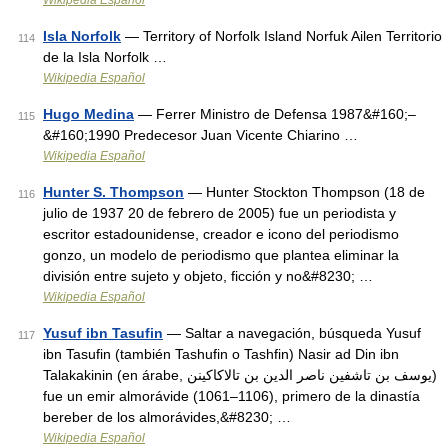
Wikipedia Español
Isla Norfolk
— Territory of Norfolk Island Norfuk Ailen Territorio
114
de la Isla Norfolk …
Wikipedia Español
Hugo Medina
— Ferrer Ministro de Defensa 1987&#160;–
115
&#160;1990 Predecesor Juan Vicente Chiarino …
Wikipedia Español
Hunter S. Thompson
— Hunter Stockton Thompson (18 de
116
julio de 1937 20 de febrero de 2005) fue un periodista y
escritor estadounidense, creador e icono del periodismo
gonzo, un modelo de periodismo que plantea eliminar la
división entre sujeto y objeto, ficción y no&#8230; …
Wikipedia Español
Yusuf ibn Tasufin
— Saltar a navegación, búsqueda Yusuf
117
ibn Tasufin (también Tashufin o Tashfin) Nasir ad Din ibn
Talakakinin (en árabe, يوسف بن تاشفين ناصر الدين بن تالاكاكينن)
fue un emir almorávide (1061–1106), primero de la dinastía
bereber de los almorávides,&#8230; …
Wikipedia Español