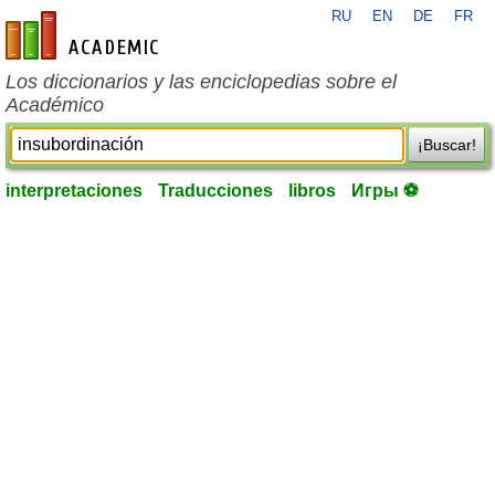
RU
EN
DE
FR
es-academic.com
Los diccionarios y las enciclopedias sobre el
Académico
¡Buscar!
interpretaciones
Traducciones
libros
Игры ⚽