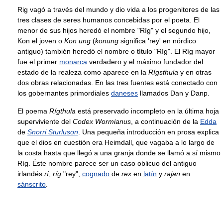
Rig vagó a través del mundo y dio vida a los progenitores de las
tres clases de seres humanos concebidas por el poeta. El
menor de sus hijos heredó el nombre "Ríg" y el segundo hijo,
Kon el joven o
Kon ung
(
konung
significa 'rey' en nórdico
antiguo) también heredó el nombre o título "Ríg". El Ríg mayor
fue el primer
monarca
verdadero y el máximo fundador del
estado de la realeza como aparece en la
Rígsthula
y en otras
dos obras relacionadas. En las tres fuentes está conectado con
los gobernantes primordiales
daneses
llamados Dan y Danp.
El poema
Rígthula
está preservado incompleto en la última hoja
superviviente del
Codex Wormianus
, a continuación de la
Edda
de
Snorri Sturluson
. Una pequeña introducción en prosa explica
que el dios en cuestión era Heimdall, que vagaba a lo largo de
la costa hasta que llegó a una granja donde se llamó a sí mismo
Ríg. Éste nombre parece ser un caso oblicuo del antiguo
irlandés
rí
,
ríg
"rey",
cognado
de
rex
en
latín
y
rajan
en
sánscrito
.