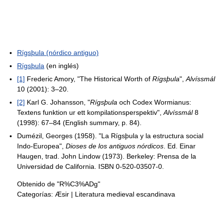
Rígsþula (nórdico antiguo)
Rígsþula
(en inglés)
[1]
Frederic Amory, "The Historical Worth of
Rígsþula
",
Alvíssmál
10 (2001): 3–20.
[2]
Karl G. Johansson, "
Rígsþula
och Codex Wormianus:
Textens funktion ur ett kompilationsperspektiv",
Alvíssmál
8
(1998): 67–84 (English summary, p. 84).
Dumézil, Georges (1958). "La Rígsþula y la estructura social
Indo-Europea",
Dioses de los antiguos nórdicos
. Ed. Einar
Haugen, trad. John Lindow (1973). Berkeley: Prensa de la
Universidad de California. ISBN 0-520-03507-0.
Obtenido de "R%C3%ADg"
Categorías:
Æsir
|
Literatura medieval escandinava