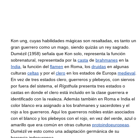
Kon ung, cuyas habilidades mágicas son resaltadas, es tanto un
gran guerrero como un mago, siendo quizás un rey sagrado.
Dumézil (1958) señala que Kon solo, representa la función
sobrenatural, representada por la
casta
de
brahmanes
en la
India
, la función del
flamen
en Roma, los
druidas
en algunas
culturas
celtas
y por el
clero
en los estados de Europa
medieval
.
En vez de tres estados clero, guerreros y plebeyos, con siervos
por fuera del sistema, el
Rígsthula
presenta tres estados o
castas en donde el clero está incluido en la clase guerrera e
identificado con la realeza. Además también en Roma e India el
color blanco era asignado a los brahmanes y sacerdotes y el
rojo a los guerreros. Aquí los guerreros nobles están asociados
con el blanco y los plebeyos con el rojo, en vez del verde, azul o
amarillo que era común en otras culturas
protoindoeuropeas
.
Dumézil ve esto como una adaptación germánica de su
herencia indoeuropea.