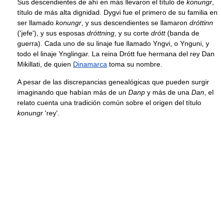
Sus descendientes de ahí en más llevaron el título de
konungr
,
título de más alta dignidad. Dygvi fue el primero de su familia en
ser llamado
konungr
, y sus descendientes se llamaron
dróttinn
('jefe'), y sus esposas
dróttning
, y su corte
drótt
(banda de
guerra). Cada uno de su linaje fue llamado Yngvi, o Ynguni, y
todo el linaje Ynglingar. La reina Drótt fue hermana del rey Dan
Mikillati, de quien
Dinamarca
toma su nombre.
A pesar de las discrepancias genealógicas que pueden surgir
imaginando que habían más de un
Danp
y más de una
Dan
, el
relato cuenta una tradición común sobre el origen del título
konungr
'rey'.