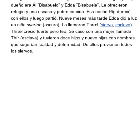
dueño era Ái "Bisabuelo" y Edda "Bisabuela". Le ofrecieron
refugio y una escasa y pobre comida. Esa noche Ríg durmió
con ellos y luego partió. Nueve meses más tarde Edda dio a luz
un niño
svartan
(oscuro). Lo llamaron Thræl (
siervo
,
esclavo
).
Thræl creció fuerte pero feo. Se casó con una mujer llamada
Thír (esclava) y tuvieron doce hijos y nueve hijas con nombres
que sugerían fealdad y deformidad. De ellos provienen todos
los siervos.