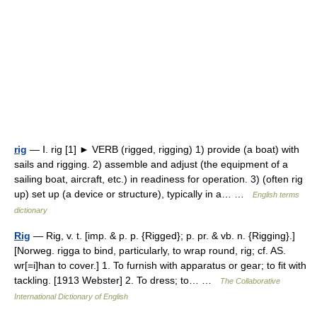
rig
— Ⅰ. rig [1] ► VERB (rigged, rigging) 1) provide (a boat) with
sails and rigging. 2) assemble and adjust (the equipment of a
sailing boat, aircraft, etc.) in readiness for operation. 3) (often rig
up) set up (a device or structure), typically in a… …
English terms
dictionary
Rig
— Rig, v. t. [imp. & p. p. {Rigged}; p. pr. & vb. n. {Rigging}.]
[Norweg. rigga to bind, particularly, to wrap round, rig; cf. AS.
wr[=i]han to cover.] 1. To furnish with apparatus or gear; to fit with
tackling. [1913 Webster] 2. To dress; to… …
The Collaborative
International Dictionary of English