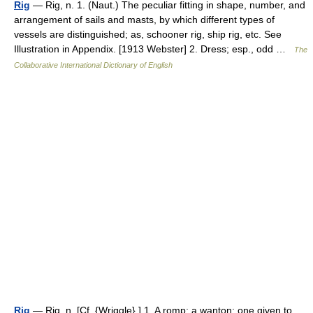
Rig
— Rig, n. 1. (Naut.) The peculiar fitting in shape, number, and
arrangement of sails and masts, by which different types of
vessels are distinguished; as, schooner rig, ship rig, etc. See
Illustration in Appendix. [1913 Webster] 2. Dress; esp., odd …
The
Collaborative International Dictionary of English
Rig
— Rig, n. [Cf. {Wriggle}.] 1. A romp; a wanton; one given to