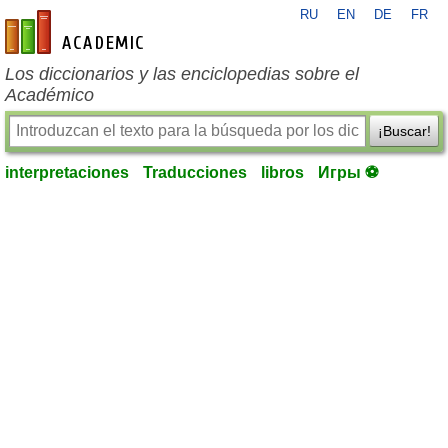
RU
EN
DE
FR
es-academic.com
Los diccionarios y las enciclopedias sobre el
Académico
¡Buscar!
interpretaciones
Traducciones
libros
Игры ⚽