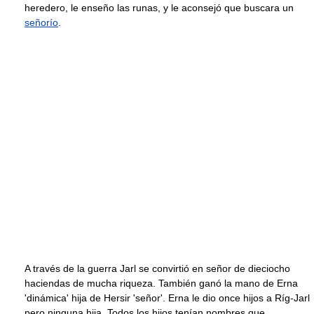
heredero, le enseño las runas, y le aconsejó que buscara un
señorío
.
A través de la guerra Jarl se convirtió en señor de dieciocho
haciendas de mucha riqueza. También ganó la mano de Erna
'dinámica' hija de Hersir 'señor'. Erna le dio once hijos a Ríg-Jarl
pero ninguna hija. Todos los hijos tenían nombres que