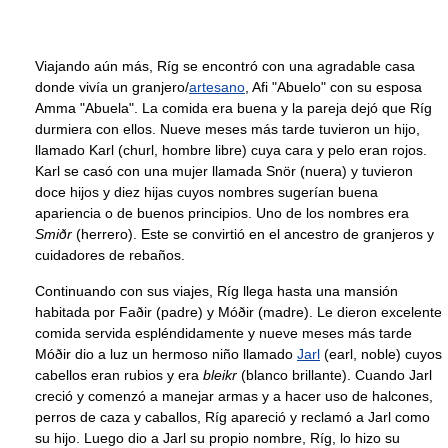
Viajando aún más, Ríg se encontró con una agradable casa
donde vivía un granjero/
artesano
, Afi "Abuelo" con su esposa
Amma "Abuela". La comida era buena y la pareja dejó que Ríg
durmiera con ellos. Nueve meses más tarde tuvieron un hijo,
llamado Karl (churl, hombre libre) cuya cara y pelo eran rojos.
Karl se casó con una mujer llamada Snör (nuera) y tuvieron
doce hijos y diez hijas cuyos nombres sugerían buena
apariencia o de buenos principios. Uno de los nombres era
Smiðr
(herrero). Este se convirtió en el ancestro de granjeros y
cuidadores de rebaños.
Continuando con sus viajes, Ríg llega hasta una mansión
habitada por Faðir (padre) y Móðir (madre). Le dieron excelente
comida servida espléndidamente y nueve meses más tarde
Móðir dio a luz un hermoso niño llamado
Jarl
(earl, noble) cuyos
cabellos eran rubios y era
bleikr
(blanco brillante). Cuando Jarl
creció y comenzó a manejar armas y a hacer uso de halcones,
perros de caza y caballos, Ríg apareció y reclamó a Jarl como
su hijo. Luego dio a Jarl su propio nombre, Ríg, lo hizo su