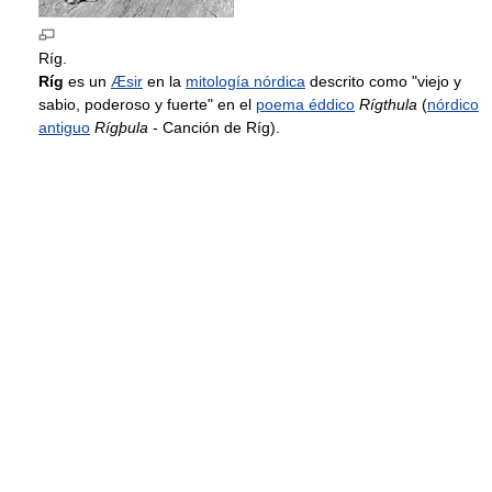
Ríg.
Ríg
es un
Æsir
en la
mitología nórdica
descrito como "viejo y
sabio, poderoso y fuerte" en el
poema éddico
Rígthula
(
nórdico
antiguo
Rígþula
- Canción de Ríg).