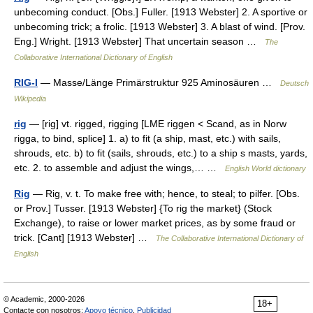
unbecoming conduct. [Obs.] Fuller. [1913 Webster] 2. A sportive or
unbecoming trick; a frolic. [1913 Webster] 3. A blast of wind. [Prov.
Eng.] Wright. [1913 Webster] That uncertain season …
The
Collaborative International Dictionary of English
RIG-I
— Masse/Länge Primärstruktur 925 Aminosäuren …
Deutsch
Wikipedia
rig
— [rig] vt. rigged, rigging [LME riggen < Scand, as in Norw
rigga, to bind, splice] 1. a) to fit (a ship, mast, etc.) with sails,
shrouds, etc. b) to fit (sails, shrouds, etc.) to a ship s masts, yards,
etc. 2. to assemble and adjust the wings,… …
English World dictionary
Rig
— Rig, v. t. To make free with; hence, to steal; to pilfer. [Obs.
or Prov.] Tusser. [1913 Webster] {To rig the market} (Stock
Exchange), to raise or lower market prices, as by some fraud or
trick. [Cant] [1913 Webster] …
The Collaborative International Dictionary of
English
© Academic, 2000-2026
18+
Contacte con nosotros:
Apoyo técnico
,
Publicidad