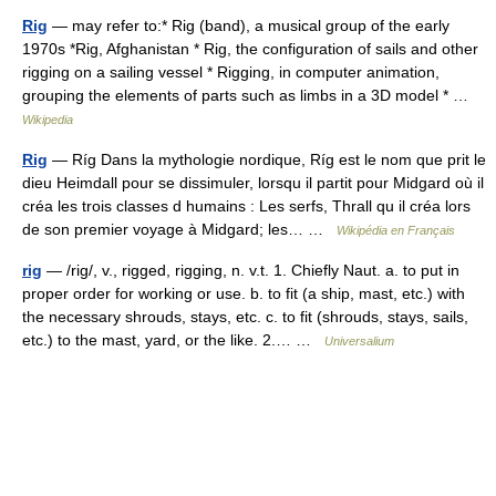
Rig
— may refer to:* Rig (band), a musical group of the early
1970s *Rig, Afghanistan * Rig, the configuration of sails and other
rigging on a sailing vessel * Rigging, in computer animation,
grouping the elements of parts such as limbs in a 3D model * …
Wikipedia
Rig
— Ríg Dans la mythologie nordique, Ríg est le nom que prit le
dieu Heimdall pour se dissimuler, lorsqu il partit pour Midgard où il
créa les trois classes d humains : Les serfs, Thrall qu il créa lors
de son premier voyage à Midgard; les… …
Wikipédia en Français
rig
— /rig/, v., rigged, rigging, n. v.t. 1. Chiefly Naut. a. to put in
proper order for working or use. b. to fit (a ship, mast, etc.) with
the necessary shrouds, stays, etc. c. to fit (shrouds, stays, sails,
etc.) to the mast, yard, or the like. 2.… …
Universalium