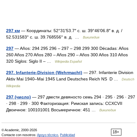
297 км
— Координаты: 52°31′53.7″ с. ш. 39°46′06.8″ в. д. /
52.531583° с. ш. 39.768556° в. д. …
Википедия
297
— Años: 294 295 296 – 297 – 298 299 300 Décadas: Años
260 Años 270 Años 280 – Años 290 – Años 300 Años 310 Años
320 Siglos: Siglo II – …
Wikipedia Español
297. Infanterie-Division (Wehrmacht)
— 297. Infanterie Division
Aktiv Mai 1940–Mai 1945 Land Deutsches Reich NS D …
Deutsch
Wikipedia
297 (число)
— 297 двести девяносто семь 294 · 295 · 296 · 297
· 298 · 299 · 300 Факторизация: Римская запись: CCXCVII
Двоичное: 100101001 Восьмеричное: 451 …
Википедия
© Academic, 2000-2026
18+
Contacte con nosotros:
Apoyo técnico
,
Publicidad