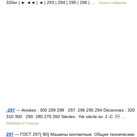
320er | ► ◄◄ | ◄ | 293 | 294 | 295 | 296 | …
Deutsch Wikipedia
-297
— Années : 300 299 298 297 296 295 294 Décennies : 320
310 300 290 280 270 260 Siècles : IVe siècle av. J.‑C.  …
Wikipédia en Français
297
— ГОСТ 297{ 80} Машины контактные. Общие технические