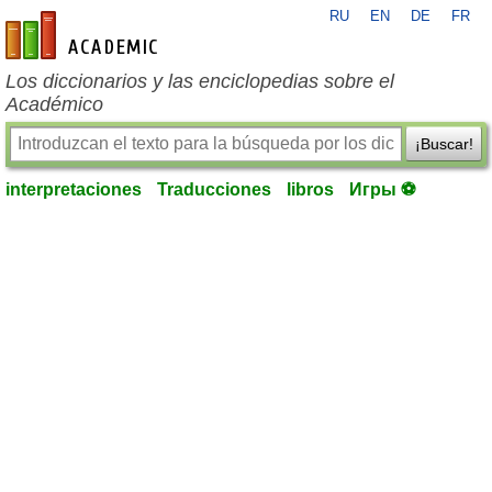
RU
EN
DE
FR
es-academic.com
Los diccionarios y las enciclopedias sobre el
Académico
¡Buscar!
interpretaciones
Traducciones
libros
Игры ⚽