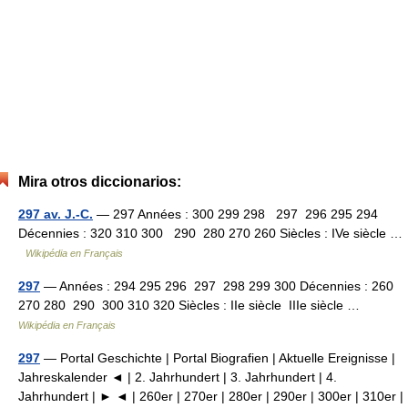
Mira otros diccionarios:
297 av. J.-C.
— 297 Années : 300 299 298 297 296 295 294
Décennies : 320 310 300 290 280 270 260 Siècles : IVe siècle …
Wikipédia en Français
297
— Années : 294 295 296 297 298 299 300 Décennies : 260
270 280 290 300 310 320 Siècles : IIe siècle IIIe siècle …
Wikipédia en Français
297
— Portal Geschichte | Portal Biografien | Aktuelle Ereignisse |
Jahreskalender ◄ | 2. Jahrhundert | 3. Jahrhundert | 4.
Jahrhundert | ► ◄ | 260er | 270er | 280er | 290er | 300er | 310er |