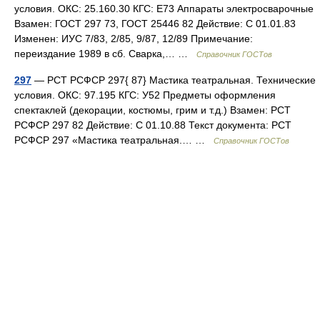
условия. ОКС: 25.160.30 КГС: Е73 Аппараты электросварочные
Взамен: ГОСТ 297 73, ГОСТ 25446 82 Действие: С 01.01.83
Изменен: ИУС 7/83, 2/85, 9/87, 12/89 Примечание:
переиздание 1989 в сб. Сварка,… …
Справочник ГОСТов
297
— РСТ РСФСР 297{ 87} Мастика театральная. Технические
условия. ОКС: 97.195 КГС: У52 Предметы оформления
спектаклей (декорации, костюмы, грим и т.д.) Взамен: РСТ
РСФСР 297 82 Действие: С 01.10.88 Текст документа: РСТ
РСФСР 297 «Мастика театральная.… …
Справочник ГОСТов