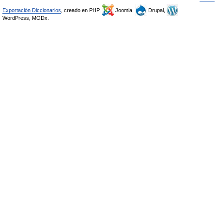
Exportación Diccionarios
, creado en PHP,
Joomla,
Drupal,
WordPress, MODx.