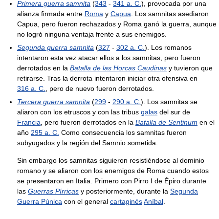
Primera guerra samnita
(
343
-
341 a. C.
), provocada por una
alianza firmada entre
Roma
y
Capua
. Los samnitas asediaron
Capua, pero fueron rechazados y Roma ganó la guerra, aunque
no logró ninguna ventaja frente a sus enemigos.
Segunda guerra samnita
(
327
-
302 a. C.
). Los romanos
intentaron esta vez atacar ellos a los samnitas, pero fueron
derrotados en la
Batalla de las Horcas Caudinas
y tuvieron que
retirarse. Tras la derrota intentaron iniciar otra ofensiva en
316 a. C.
, pero de nuevo fueron derrotados.
Tercera guerra samnita
(
299
-
290 a. C.
). Los samnitas se
aliaron con los etruscos y con las tribus
galas
del sur de
Francia
, pero fueron derrotados en la
Batalla de Sentinum
en el
año
295 a. C.
Como consecuencia los samnitas fueron
subyugados y la región del Samnio sometida.
Sin embargo los samnitas siguieron resistiéndose al dominio
romano y se aliaron con los enemigos de Roma cuando estos
se presentaron en Italia. Primero con Pirro I de Épiro durante
las
Guerras Pírricas
y posteriormente, durante la
Segunda
Guerra Púnica
con el general
cartaginés
Aníbal
.