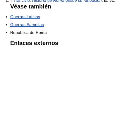
↑
Tito Livio
,
Historia de Roma desde su fundación
, ix. 31.
Véase también
Guerras Latinas
Guerras Samnitas
República de Roma
Enlaces externos