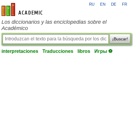
RU
EN
DE
FR
es-academic.com
Los diccionarios y las enciclopedias sobre el
Académico
¡Buscar!
interpretaciones
Traducciones
libros
Игры ⚽