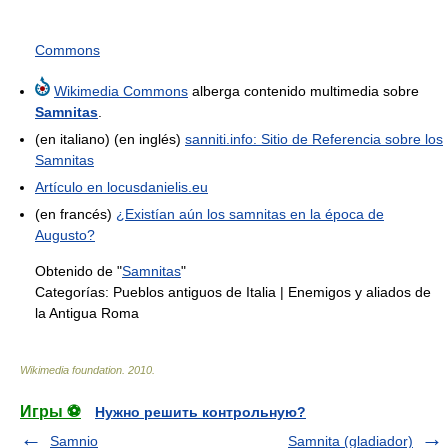
Commons
Wikimedia Commons
alberga contenido multimedia sobre
Samnitas
.
(en italiano) (en inglés)
sanniti.info: Sitio de Referencia sobre los
Samnitas
Artículo en locusdanielis.eu
(en francés)
¿Existían aún los samnitas en la época de
Augusto?
Obtenido de "
Samnitas
"
Categorías:
Pueblos antiguos de Italia
|
Enemigos y aliados de
la Antigua Roma
Wikimedia foundation
.
2010
.
Игры ⚽
Нужно решить контрольную?
Samnio
Samnita (gladiador)