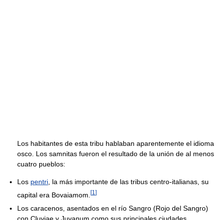
Los habitantes de esta tribu hablaban aparentemente el idioma
osco. Los samnitas fueron el resultado de la unión de al menos
cuatro pueblos:
Los
pentri
, la más importante de las tribus centro-italianas, su
[
1
]
capital era Bovaiamom.
Los caracenos, asentados en el río Sangro (Rojo del Sangro)
con Cluviae y Juvanum como sus principales ciudades