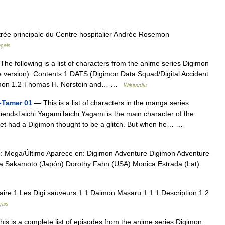
ée principale du Centre hospitalier Andrée Rosemon
nçais
he following is a list of characters from the anime series Digimon
 version). Contents 1 DATS (Digimon Data Squad/Digital Accident
umon 1.2 Thomas H. Norstein and… …
Wikipedia
V-Tamer 01
— This is a list of characters in the manga series
iendsTaichi YagamiTaichi Yagami is the main character of the
t had a Digimon thought to be a glitch. But when he… …
Mega/Último Aparece en: Digimon Adventure Digimon Adventure
ka Sakamoto (Japón) Dorothy Fahn (USA) Monica Estrada (Lat)
e 1 Les Digi sauveurs 1.1 Daimon Masaru 1.1.1 Description 1.2
çais
is is a complete list of episodes from the anime series Digimon