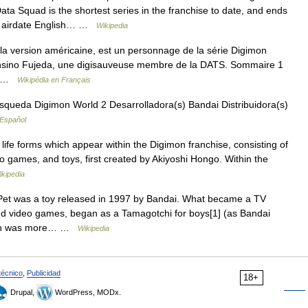
ata Squad is the shortest series in the franchise to date, and ends
nal airdate English… …
Wikipedia
a version américaine, est un personnage de la série Digimon
Yohsino Fujeda, une digisauveuse membre de la DATS. Sommaire 1
on …
Wikipédia en Français
queda Digimon World 2 Desarrolladora(s) Bandai Distribuidora(s)
 Español
life forms which appear within the Digimon franchise, consisting of
o games, and toys, first created by Akiyoshi Hongo. Within the
ikipedia
Pet was a toy released in 1997 by Bandai. What became a TV
and video games, began as a Tamagotchi for boys[1] (as Bandai
which was more… …
Wikipedia
técnico
,
Publicidad
18+
Drupal,
WordPress, MODx.