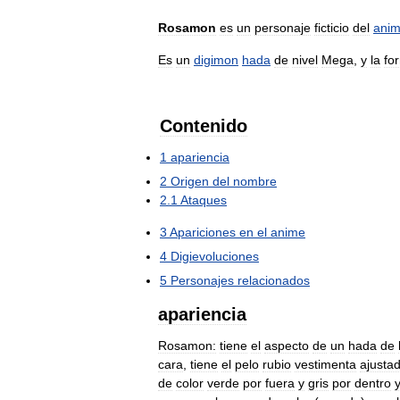
Rosamon
es
un
personaje
ficticio
del
ani
Es
un
digimon
hada
de
nivel
Mega
,
y
la
fo
Contenido
1
apariencia
2
Origen
del
nombre
2
.
1
Ataques
3
Apariciones
en
el
anime
4
Digievoluciones
5
Personajes
relacionados
apariencia
Rosamon:
tiene
el
aspecto
de
un
hada
de
cara
,
tiene
el
pelo
rubio
vestimenta
ajusta
de
color
verde
por
fuera
y
gris
por
dentro