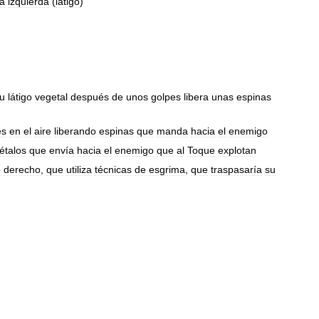
la
izquierda
(
látigo
)
u
látigo
vegetal
después
de
unos
golpes
libera
unas
espinas
es
en
el
aire
liberando
espinas
que
manda
hacia
el
enemigo
étalos
que
envía
hacia
el
enemigo
que
al
Toque
explotan
o
derecho
,
que
utiliza
técnicas
de
esgrima
,
que
traspasaría
su