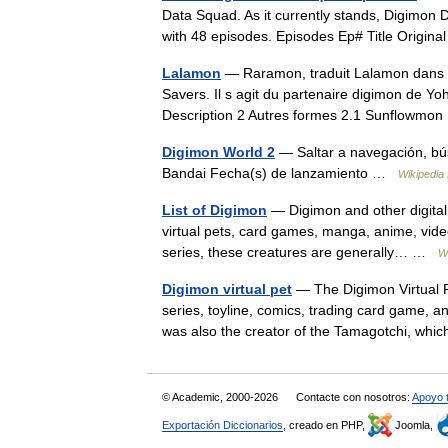
Data Squad. As it currently stands, Digimon D
with 48 episodes. Episodes Ep# Title Origi
Lalamon
— Raramon, traduit Lalamon dans l
Savers. Il s agit du partenaire digimon de 
Description 2 Autres formes 2.1 Sunflowm
Digimon World 2
— Saltar a navegación, bús
Bandai Fecha(s) de lanzamiento …
Wikipedia
List of Digimon
— Digimon and other digital 
virtual pets, card games, manga, anime, vide
series, these creatures are generally… …
W
Digimon virtual pet
— The Digimon Virtual 
series, toyline, comics, trading card game, 
was also the creator of the Tamagotchi, 
© Academic, 2000-2026
Contacte con nosotros:
Apoyo 
Exportación Diccionarios
, creado en PHP,
Joomla,