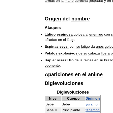
armas
en
la
mano
derecha
(
espada
)
y
en
Origen
del
nombre
Ataques
Látigo
espinosa
:golpea
al
enemigo
con
s
afiladas
en
el
látigo
Espinas
seys
:
con
su
látigo
da
unos
golp
Pétalos
explosivos
:de
su
cabeza
libera
p
Rapier
rosas
:Uso
de
la
raíces
en
su
braz
oponente
.
Apariciones
en
el
anime
Digievoluciones
Digievoluciones
Nivel
Cuerpo
Digimon
Bebé
Bebé
yuramon
Bebé
II
Principiante
tanemon