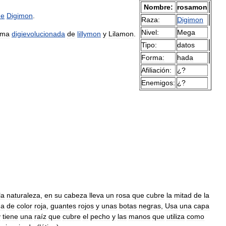
Nombre:
rosamon
me
Digimon
.
Raza:
Digimon
Nivel:
Mega
rma
digievolucionada
de
lillymon
y
Lilamon
.
Tipo:
datos
Forma:
hada
Afiliación:
¿?
Enemigos:
¿?
la
naturaleza
,
en
su
cabeza
lleva
un
rosa
que
cubre
la
mitad
de
la
da
de
color
roja
,
guantes
rojos
y
unas
botas
negras
,
Usa
una
capa
y
tiene
una
raíz
que
cubre
el
pecho
y
las
manos
que
utiliza
como