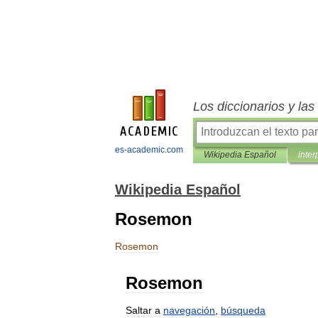
Los diccionarios y la
es-academic.com
Wikipedia Español
inter
Wikipedia Español
Rosemon
Rosemon
Rosemon
Saltar
a
navegación
,
búsqueda