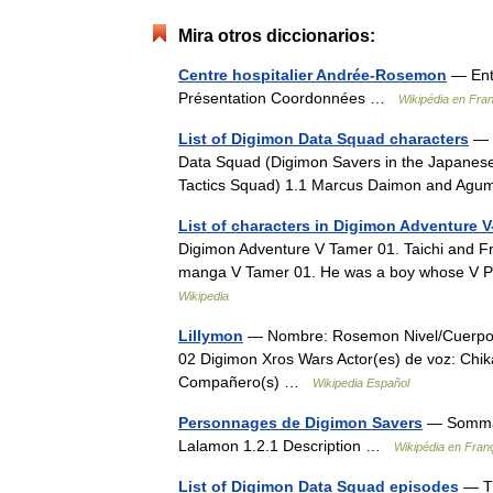
Mira otros diccionarios:
Centre hospitalier Andrée-Rosemon
— Entr
Présentation Coordonnées …
Wikipédia en Fra
List of Digimon Data Squad characters
— T
Data Squad (Digimon Savers in the Japanese
Tactics Squad) 1.1 Marcus Daimon and Ag
List of characters in Digimon Adventure 
Digimon Adventure V Tamer 01. Taichi and Fr
manga V Tamer 01. He was a boy whose V Pe
Wikipedia
Lillymon
— Nombre: Rosemon Nivel/Cuerpo: 
02 Digimon Xros Wars Actor(es) de voz: Chi
Compañero(s) …
Wikipedia Español
Personnages de Digimon Savers
— Sommair
Lalamon 1.2.1 Description …
Wikipédia en Fran
List of Digimon Data Squad episodes
— Th