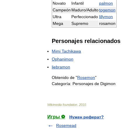
Novato
Infantil
palmon
Campeón
Maduro
/
Adulto
togemon
Ultra
Perfeccionado
lillymon
Mega
Supremo
rosamon
Personajes
relacionados
Mimi
Tachikawa
Ophanimon
liebramon
Obtenido
de
"
Rosemon
"
Categoría:
Personajes
de
Digimon
Wikimedia
foundation
.
2010
.
Игры ⚽
Нужен реферат?
Rosemead