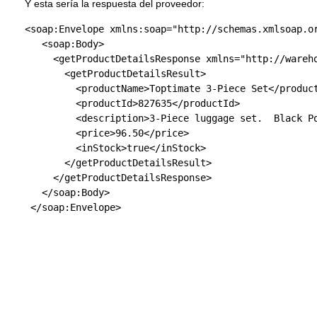
Y esta sería la respuesta del proveedor:
<soap:Envelope
xmlns:soap
=
"http://schemas.xmlsoap.o
<soap:Body
>
<getProductDetailsResponse
xmlns
=
"http://wareh
<getProductDetailsResult
>
<productName
>
Toptimate 3-Piece Set
</produc
<productId
>
827635
</productId
>
<description
>
3-Piece luggage set.  Black P
<price
>
96.50
</price
>
<inStock
>
true
</inStock
>
</getProductDetailsResult
>
</getProductDetailsResponse
>
</soap:Body
>
</soap:Envelope
>