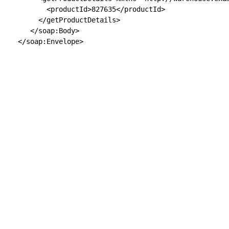
<productId
>
827635
</productId
>
</getProductDetails
>
</soap:Body
>
</soap:Envelope
>