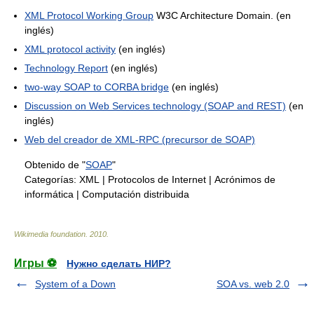
XML Protocol Working Group
W3C Architecture Domain. (en
inglés)
XML protocol activity
(en inglés)
Technology Report
(en inglés)
two-way SOAP to CORBA bridge
(en inglés)
Discussion on Web Services technology (SOAP and REST)
(en
inglés)
Web del creador de XML-RPC (precursor de SOAP)
Obtenido de "
SOAP
"
Categorías:
XML
|
Protocolos de Internet
|
Acrónimos de
informática
|
Computación distribuida
Wikimedia foundation
.
2010
.
Игры ⚽
Нужно сделать НИР?
System of a Down
SOA vs. web 2.0