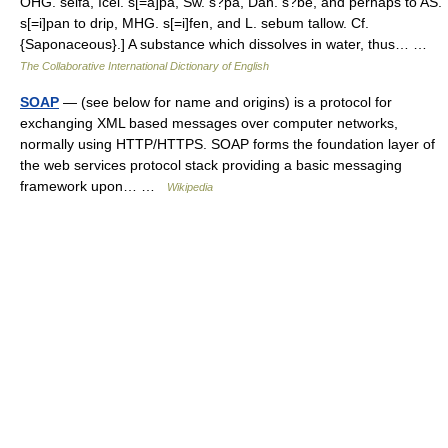
OHG. seifa, Icel. s[=a]pa, Sw. s?pa, Dan. s?be, and perhaps to AS.
s[=i]pan to drip, MHG. s[=i]fen, and L. sebum tallow. Cf.
{Saponaceous}.] A substance which dissolves in water, thus… …
The Collaborative International Dictionary of English
SOAP
— (see below for name and origins) is a protocol for
exchanging XML based messages over computer networks,
normally using HTTP/HTTPS. SOAP forms the foundation layer of
the web services protocol stack providing a basic messaging
framework upon… …
Wikipedia