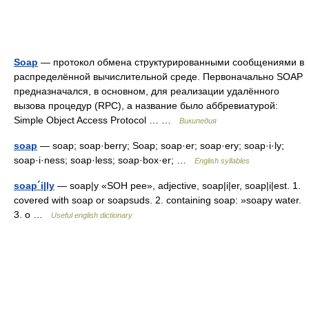
Soap
— протокол обмена структурированными сообщениями в
распределённой вычислительной среде. Первоначально SOAP
предназначался, в основном, для реализации удалённого
вызова процедур (RPC), а название было аббревиатурой:
Simple Object Access Protocol … …
Википедия
soap
— soap; soap·berry; Soap; soap·er; soap·ery; soap·i·ly;
soap·i·ness; soap·less; soap·box·er; …
English syllables
soap´i|ly
— soap|y «SOH pee», adjective, soap|i|er, soap|i|est. 1.
covered with soap or soapsuds. 2. containing soap: »soapy water.
3. o …
Useful english dictionary