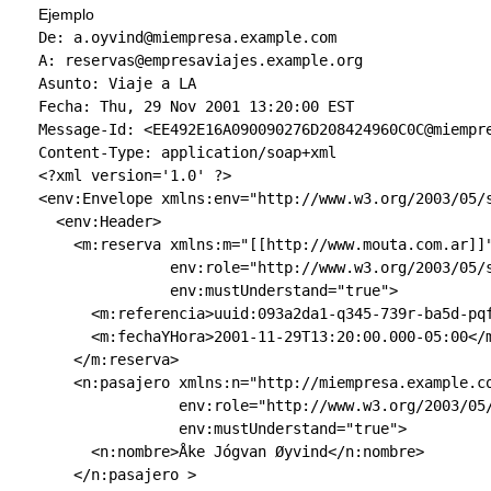
Ejemplo
De: a.oyvind@miempresa.example.com

A: reservas@empresaviajes.example.org

Asunto: Viaje a LA

Fecha: Thu, 29 Nov 2001 13:20:00 EST

Message-Id: <EE492E16A090090276D208424960C0C@miempre
<?xml
version
=
'1.0'
?>
<env:Envelope
xmlns:env
=
"http://www.w3.org/2003/05/
<env:Header
>
<m:reserva
xmlns:m
=
"[[http://www.mouta.com.ar]]
env:role
=
"http://www.w3.org/2003/05/
env:mustUnderstand
=
"true"
>
<m:referencia
>
uuid:093a2da1-q345-739r-ba5d-pq
<m:fechaYHora
>
2001-11-29T13:20:00.000-05:00
</
</m:reserva
>
<n:pasajero
xmlns:n
=
"http://miempresa.example.c
env:role
=
"http://www.w3.org/2003/05
env:mustUnderstand
=
"true"
>
<n:nombre
>
Åke Jógvan Øyvind
</n:nombre
>
</n:pasajero
>