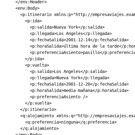
</env:Header
>
<env:Body
>
<p:itinerario
xmlns:p
=
"http://empresaviajes.exa
<p:ida
>
<p:salida
>
Nueva York
</p:salida
>
<p:llegada
>
Los Angeles
</p:llegada
>
<p:fechaSalida
>
2001-12-14
</p:fechaSalida
>
<p:horaSalida
>
última hora de la tarde
</p:ho
<p:preferenciaAsiento
>
pasillo
</p:preferenci
</p:ida
>
<p:vuelta
>
<p:salida
>
Los Angeles
</p:salida
>
<p:llegada
>
Nueva York
</p:llegada
>
<p:fechaSalida
>
2001-12-20
</p:fechaSalida
>
<p:horaSalida
>
media-mañana
</p:horaSalida
>
<p:preferenciaAsiento
/>
</p:vuelta
>
</p:itinerario
>
<q:alojamiento
xmlns:q
=
"http://empresaviajes.ex
<q:preferencia
>
ninguna
</q:preferencia
>
</q:alojamiento
>
</env:Body
>