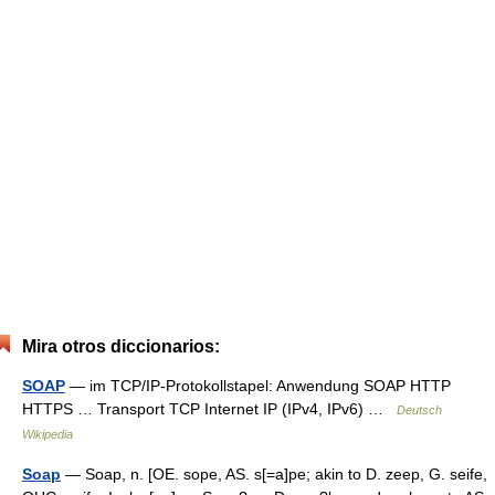
Mira otros diccionarios:
SOAP
— im TCP/IP‑Protokollstapel: Anwendung SOAP HTTP
HTTPS … Transport TCP Internet IP (IPv4, IPv6) …
Deutsch
Wikipedia
Soap
— Soap, n. [OE. sope, AS. s[=a]pe; akin to D. zeep, G. seife,