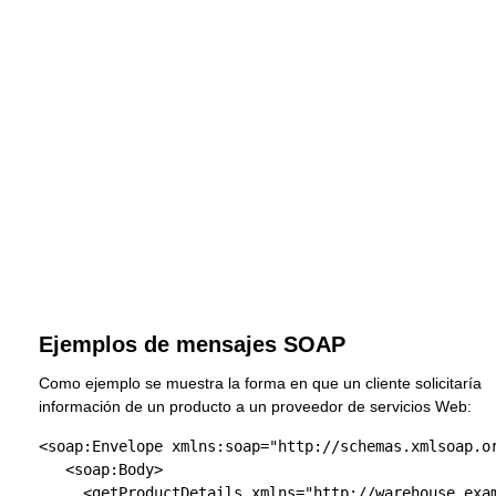
Ejemplos de mensajes SOAP
Como ejemplo se muestra la forma en que un cliente solicitaría
información de un producto a un proveedor de servicios Web:
<soap:Envelope
xmlns:soap
=
"http://schemas.xmlsoap.o
<soap:Body
>
<getProductDetails
xmlns
=
"http://warehouse.exa