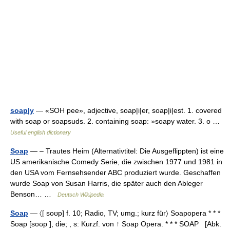
soap|y
— «SOH pee», adjective, soap|i|er, soap|i|est. 1. covered
with soap or soapsuds. 2. containing soap: »soapy water. 3. o …
Useful english dictionary
Soap
— – Trautes Heim (Alternativtitel: Die Ausgeflippten) ist eine
US amerikanische Comedy Serie, die zwischen 1977 und 1981 in
den USA vom Fernsehsender ABC produziert wurde. Geschaffen
wurde Soap von Susan Harris, die später auch den Ableger
Benson… …
Deutsch Wikipedia
Soap
— 〈[ soʊp] f. 10; Radio, TV; umg.; kurz für〉 Soapopera * * *
Soap [soʊp ], die; , s: Kurzf. von ↑ Soap Opera. * * * SOAP [Abk.