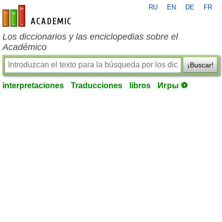
RU
EN
DE
FR
es-academic.com
Los diccionarios y las enciclopedias sobre el
Académico
¡Buscar!
interpretaciones
Traducciones
libros
Игры ⚽