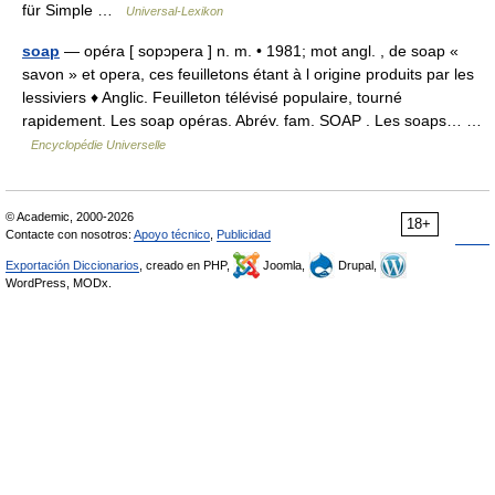
für Simple …
Universal-Lexikon
soap
— opéra [ sopɔpera ] n. m. • 1981; mot angl. , de soap «
savon » et opera, ces feuilletons étant à l origine produits par les
lessiviers ♦ Anglic. Feuilleton télévisé populaire, tourné
rapidement. Les soap opéras. Abrév. fam. SOAP . Les soaps… …
Encyclopédie Universelle
© Academic, 2000-2026
18+
Contacte con nosotros:
Apoyo técnico
,
Publicidad
Exportación Diccionarios
, creado en PHP,
Joomla,
Drupal,
WordPress, MODx.