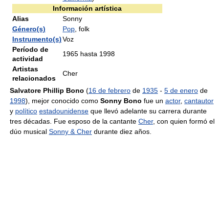
Información artística
Alias
Sonny
Género(s)
Pop
, folk
Instrumento(s)
Voz
Período de
1965 hasta 1998
actividad
Artistas
Cher
relacionados
Salvatore Phillip Bono
(
16 de febrero
de
1935
-
5 de enero
de
1998
), mejor conocido como
Sonny Bono
fue un
actor
,
cantautor
y
político
estadounidense
que llevó adelante su carrera durante
tres décadas. Fue esposo de la cantante
Cher
, con quien formó el
dúo musical
Sonny & Cher
durante diez años.