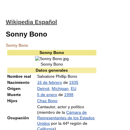
Wikipedia Español
Sonny Bono
Sonny Bono
Sonny Bono
Sonny Bono
Datos generales
Nombre real
Salvatore Phillip Bono
Nacimiento
16 de febrero
de
1935
Origen
Detroit
,
Míchigan
,
EU
Muerte
5 de enero
de
1998
Hijos
Chaz Bono
Cantautor, actor y político
(miembro de la
Cámara de
Ocupación
Representantes de los Estados
Unidos
por la 44ª región de
California
)