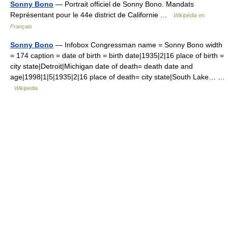
Sonny Bono
— Portrait officiel de Sonny Bono. Mandats
Représentant pour le 44e district de Californie …
Wikipédia en
Français
Sonny Bono
— Infobox Congressman name = Sonny Bono width
= 174 caption = date of birth = birth date|1935|2|16 place of birth =
city state|Detroit|Michigan date of death= death date and
age|1998|1|5|1935|2|16 place of death= city state|South Lake… …
Wikipedia