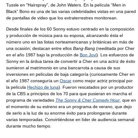
Tussle en "Hairspray", de John Waters. En la película “Men in
Black” Bono es una de las varias celebridades vistas en una pared
de pantallas de video que los extraterrestres monitorean.
Desde finales de los 60 Sonny estuvo centrado en la composición
y producción de música para su esposa, alcanzando ésta el
número uno en las listas norteamericanas y británicas en más de
una ocasión; destacan entre ellos
Bang-Bang
(reeditada por Cher
en el año 1987 bajo la producción de
Bon Jovi
). Los esfuerzos de
Sonny en la árdua tarea de convertir a Cher en una actriz de éxito
sumieron al matrimonio en una bancarrota a causa de sus
inversiones en películas de baja categoría (curiosamente Cher en
el año 1987 conseguría un
Oscar
como mejor actriz principal por
la película
Hechizo de luna
). Fueron rescatados por un productor
de la CBS a principios de los 70 para que pusieran en marcha el
programa de variedades
The Sonny & Cher Comedy Hour
, que en
el momento de su estreno era un programa de verano, que dejo
de serlo a la luz de su enorme éxito para prolongarse durante
varias temporadas. Convirtiéndose en líder de audiencia semanal
durante mucho tiempo.