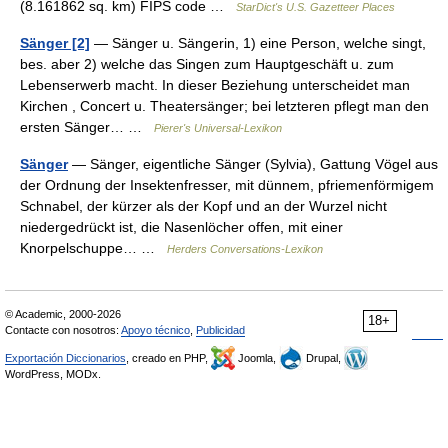
(8.161862 sq. km) FIPS code …
StarDict's U.S. Gazetteer Places
Sänger [2]
— Sänger u. Sängerin, 1) eine Person, welche singt,
bes. aber 2) welche das Singen zum Hauptgeschäft u. zum
Lebenserwerb macht. In dieser Beziehung unterscheidet man
Kirchen , Concert u. Theatersänger; bei letzteren pflegt man den
ersten Sänger… …
Pierer's Universal-Lexikon
Sänger
— Sänger, eigentliche Sänger (Sylvia), Gattung Vögel aus
der Ordnung der Insektenfresser, mit dünnem, pfriemenförmigem
Schnabel, der kürzer als der Kopf und an der Wurzel nicht
niedergedrückt ist, die Nasenlöcher offen, mit einer
Knorpelschuppe… …
Herders Conversations-Lexikon
© Academic, 2000-2026
18+
Contacte con nosotros:
Apoyo técnico
,
Publicidad
Exportación Diccionarios
, creado en PHP,
Joomla,
Drupal,
WordPress, MODx.