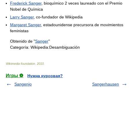
Frederick Sanger
, bioquímico 2 veces laureado con el Premio
Nobel de Química
Larry Sanger
, co-fundador de Wikipedia
Margaret Sanger
, estadounidense precursora de movimientos
feministas
Obtenido de "
Sanger
"
Categoría:
Wikipedia:Desambiguación
Wikimedia foundation
.
2010
.
Игры ⚽
Нужна курсовая?
Sangenjo
Sangerhausen