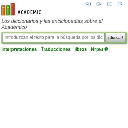
RU
EN
DE
FR
es-academic.com
Los diccionarios y las enciclopedias sobre el
Académico
¡Buscar!
interpretaciones
Traducciones
libros
Игры ⚽