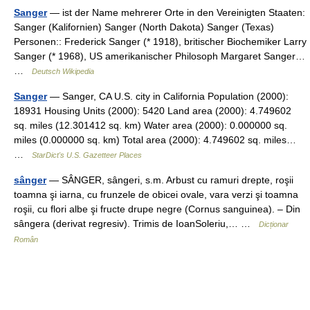
Sanger
— ist der Name mehrerer Orte in den Vereinigten Staaten:
Sanger (Kalifornien) Sanger (North Dakota) Sanger (Texas)
Personen:: Frederick Sanger (* 1918), britischer Biochemiker Larry
Sanger (* 1968), US amerikanischer Philosoph Margaret Sanger…
…
Deutsch Wikipedia
Sanger
— Sanger, CA U.S. city in California Population (2000):
18931 Housing Units (2000): 5420 Land area (2000): 4.749602
sq. miles (12.301412 sq. km) Water area (2000): 0.000000 sq.
miles (0.000000 sq. km) Total area (2000): 4.749602 sq. miles…
…
StarDict's U.S. Gazetteer Places
sânger
— SÂNGER, sângeri, s.m. Arbust cu ramuri drepte, roşii
toamna şi iarna, cu frunzele de obicei ovale, vara verzi şi toamna
roşii, cu flori albe şi fructe drupe negre (Cornus sanguinea). – Din
sângera (derivat regresiv). Trimis de IoanSoleriu,… …
Dicționar
Român