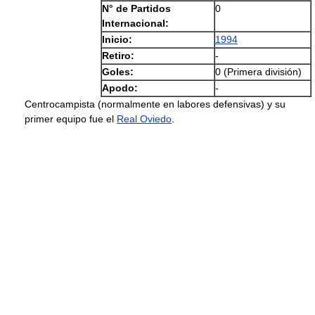
N° de Partidos
0
Internacional:
Inicio:
1994
Retiro:
-
Goles:
0 (Primera división)
Apodo:
-
Centrocampista (normalmente en labores defensivas) y su
primer equipo fue el
Real Oviedo
.