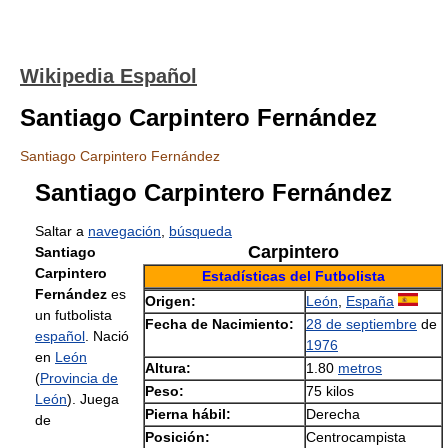
Wikipedia Español
Santiago Carpintero Fernández
Santiago Carpintero Fernández
Santiago Carpintero Fernández
Saltar a
navegación
,
búsqueda
Carpintero
Santiago
Carpintero
Estadísticas del Futbolista
Fernández
es
Origen:
León
,
España
un futbolista
Fecha de Nacimiento:
28 de septiembre
de
español
. Nació
1976
en
León
Altura:
1.80
metros
(
Provincia de
Peso:
75 kilos
León
). Juega
Pierna hábil:
Derecha
de
Posición:
Centrocampista