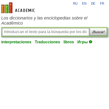
RU
EN
DE
FR
es-academic.com
Los diccionarios y las enciclopedias sobre el
Académico
¡Buscar!
interpretaciones
Traducciones
libros
Игры ⚽