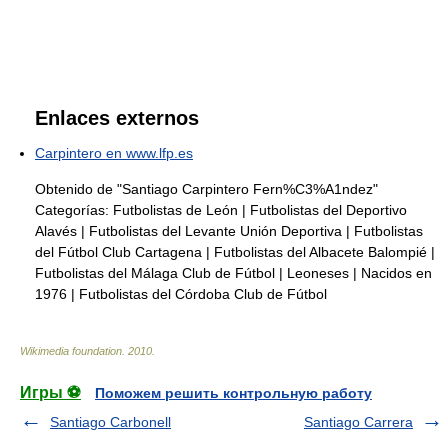
Enlaces externos
Carpintero en www.lfp.es
Obtenido de "Santiago Carpintero Fern%C3%A1ndez"
Categorías:
Futbolistas de León
|
Futbolistas del Deportivo
Alavés
|
Futbolistas del Levante Unión Deportiva
|
Futbolistas
del Fútbol Club Cartagena
|
Futbolistas del Albacete Balompié
|
Futbolistas del Málaga Club de Fútbol
|
Leoneses
|
Nacidos en
1976
|
Futbolistas del Córdoba Club de Fútbol
Wikimedia foundation
.
2010
.
Игры ⚽
Поможем решить контрольную работу
Santiago Carbonell
Santiago Carrera