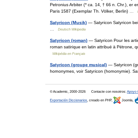
Petronius Arbiter (* ca. 14, † 66 n. Chr.), er
Paris 1587 (Exemplar Th. Völker, Berlin) …
Satyricon (Musik)
— Satyricon Satyricon b
…
Deutsch Wikipedia
Satyricon (roman)
— Satyricon Pour les art
roman satirique en latin attribué à Pétrone,
Wikipédia en Français
Satyricon (groupe musical)
— Satyricon (gr
homonymes, voir Satyricon (homonymie). Sa
© Academic, 2000-2026
Contacte con nosotros:
Apoyo 
Exportación Diccionarios
, creado en PHP,
Joomla,