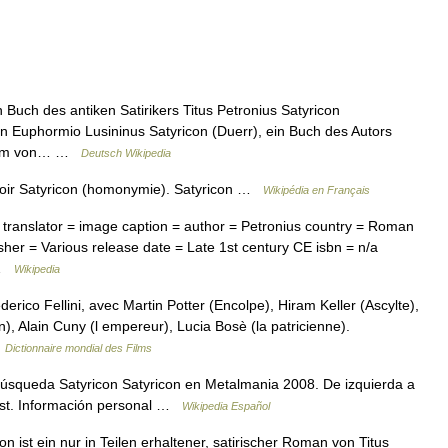
n Buch des antiken Satirikers Titus Petronius Satyricon
 Euphormio Lusininus Satyricon (Duerr), ein Buch des Autors
 Film von… …
Deutsch Wikipedia
voir Satyricon (homonymie). Satyricon …
Wikipédia en Français
ranslator = image caption = author = Petronius country = Roman
sher = Various release date = Late 1st century CE isbn = n/a
… …
Wikipedia
ico Fellini, avec Martin Potter (Encolpe), Hiram Keller (Ascylte),
), Alain Cuny (l empereur), Lucia Bosè (la patricienne).
…
Dictionnaire mondial des Films
úsqueda Satyricon Satyricon en Metalmania 2008. De izquierda a
rost. Información personal …
Wikipedia Español
n ist ein nur in Teilen erhaltener, satirischer Roman von Titus