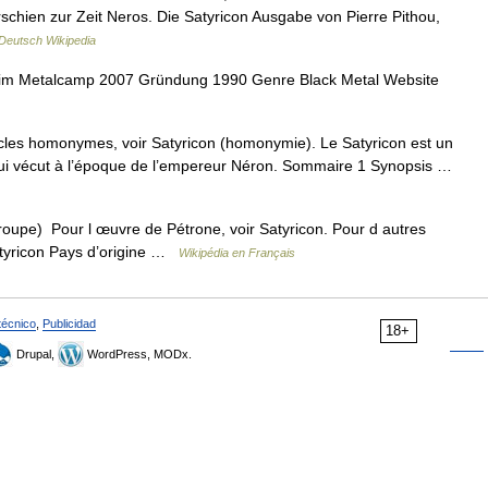
 erschien zur Zeit Neros. Die Satyricon Ausgabe von Pierre Pithou,
Deutsch Wikipedia
eim Metalcamp 2007 Gründung 1990 Genre Black Metal Website
icles homonymes, voir Satyricon (homonymie). Le Satyricon est un
 qui vécut à l’époque de l’empereur Néron. Sommaire 1 Synopsis …
oupe) Pour l œuvre de Pétrone, voir Satyricon. Pour d autres
tyricon Pays d’origine …
Wikipédia en Français
técnico
,
Publicidad
18+
Drupal,
WordPress, MODx.