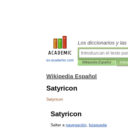
Los diccionarios y la
es-academic.com
Wikipedia Español
inter
Wikipedia Español
Satyricon
Satyricon
Satyricon
Saltar
a
navegación
,
búsqueda