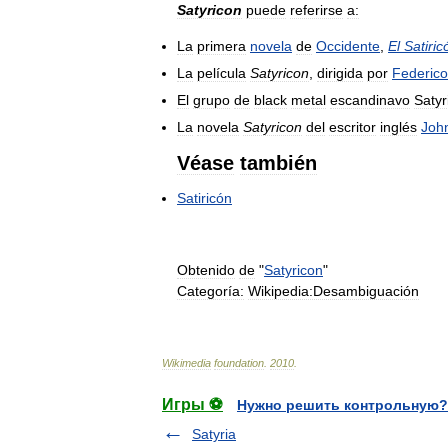
Satyricon
puede
referirse
a:
La
primera
novela
de
Occidente
,
El
Satiric
La
película
Satyricon
,
dirigida
por
Federico
El
grupo
de
black
metal
escandinavo
Satyr
La
novela
Satyricon
del
escritor
inglés
Joh
Véase
también
Satiricón
Obtenido
de
"
Satyricon
"
Categoría:
Wikipedia:Desambiguación
Wikimedia
foundation
.
2010
.
Игры ⚽
Нужно решить контрольную?
Satyria