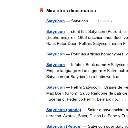
Mira otros diccionarios:
Satyricon
— Satyricon …
Википедия
Satyricon
— steht für: Satyricon (Petron), ei
(Euphormio), ein 1608 erschienenes Buch von
Hans Peter Duerr Fellinis Satyricon, einen
Satyricon
— Pour les articles homonymes, 
Satyricon
— Infobox Book name = Satyricon t
Empire language = Latin genre = Satire publi
Satyricon (or Satyrica ) is a Latin work of
Satyricon
— Fellini Satyricon Drame de Feder
Max Born (Giton), Salvo Randone (le patricien
Scénario: Federico Fellini, Bernardino… 
Satyricon (banda)
— Saltar a navegación, b
derecha: Azarak, Satyr, Gildas Le Pape y F
Satyricon (Petron)
— Satyricon oder Satyriko