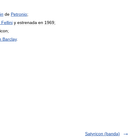
ón
de
Petronio
;
Fellini
y
estrenada
en
1969
;
icon
;
n
Barclay
.
Satyricon (banda)