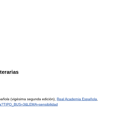
iterarias
pañola
(
vigésima
segunda
edición
),
Real
Academia
Española
,
a
?
TIPO
_
BUS
=
3
&
LEMA
=
sensibilidad