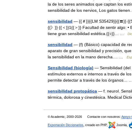
la de los seres animados que captan los estím
sensibilidad de los nervios, Los gatos tie
sensibilidad
— {{＃}}{{LM S35429}}{{〓}} {{Syn
{{》}} {{＜}}1{{＞}} Facultad de sentir algo: • E
tiene gran sensibilidad estética.{{○}}… …
Dic
sensibilidad
— (f) (Básico) capacidad de rec
aparato de gran sensibilidad y precisión, que
la sensibilidad en la mano derecha.… …
Esp
Sensibilidad (biología)
— Sensibilidad (del l
estímulos externos e internos a través de los 
permite detectar a través de los órganos
sensibilidad protopática
— f. neurol. Sensib
térmica, dolorosa y cinestésica. Medical Dic
© Academic, 2000-2026
Contacte con nosotros:
Apoyo 
Exportación Diccionarios
, creado en PHP,
Joomla,