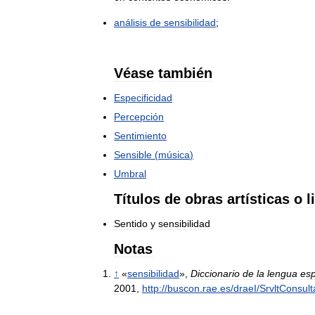
análisis
de
sensibilidad
;
Véase
también
Especificidad
Percepción
Sentimiento
Sensible
(
música
)
Umbral
Títulos
de
obras
artísticas
o
l
Sentido
y
sensibilidad
Notas
↑
«
sensibilidad
»,
Diccionario
de
la
lengua
es
2001
,
http:
//
buscon
.
rae
.
es
/
draeI
/
SrvltConsult