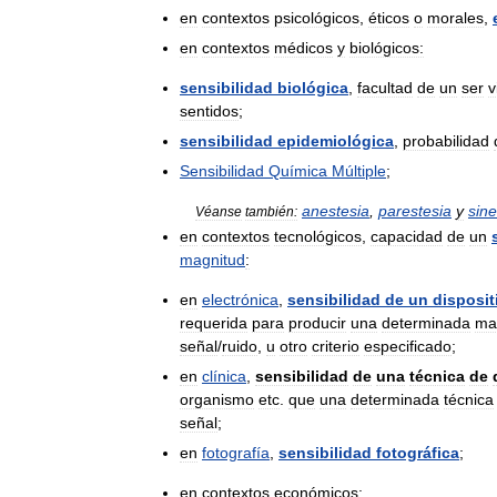
en
contextos
psicológicos
,
éticos
o
morales
,
en
contextos
médicos
y
biológicos:
sensibilidad
biológica
,
facultad
de
un
ser
v
sentidos
;
sensibilidad
epidemiológica
,
probabilidad
Sensibilidad
Química
Múltiple
;
anestesia
,
parestesia
y
sine
Véanse
también:
en
contextos
tecnológicos
,
capacidad
de
un
magnitud
:
en
electrónica
,
sensibilidad
de
un
disposit
requerida
para
producir
una
determinada
ma
señal
/
ruido
,
u
otro
criterio
especificado
;
en
clínica
,
sensibilidad
de
una
técnica
de
organismo
etc
.
que
una
determinada
técnica
señal
;
en
fotografía
,
sensibilidad
fotográfica
;
en
contextos
económicos: