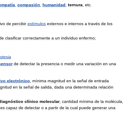
empatía
,
compasión
,
humanidad
,
ternura
,
etc
.
ivo
de
percibir
estímulos
externos
e
internos
a
través
de
los
de
clasificar
correctamente
a
un
individuo
enfermo
;
stesia
sensor
de
detectar
la
presencia
o
medir
una
variación
en
una
ivo
electrónico
,
mínima
magnitud
en
la
señal
de
entrada
gnitud
en
la
señal
de
salida
,
dada
una
determinada
relación
diagnóstico
clínico
molecular
,
cantidad
mínima
de
la
molécula
,
es
capaz
de
detectar
o
a
partir
de
la
cual
puede
generar
una