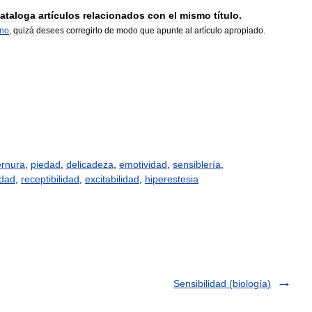
ataloga
artículos
relacionados
con
el
mismo
título
.
rno
,
quizá
desees
corregirlo
de
modo
que
apunte
al
artículo
apropiado
.
ernura
,
piedad
,
delicadeza
,
emotividad
,
sensiblería
,
idad
,
receptibilidad
,
excitabilidad
,
hiperestesia
Sensibilidad (biología)