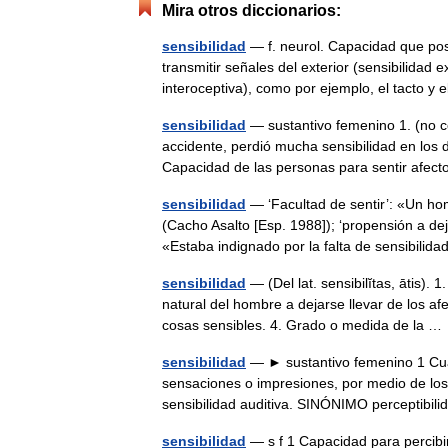
Mira otros diccionarios:
sensibilidad
— f. neurol. Capacidad que pos
transmitir señales del exterior (sensibilidad e
interoceptiva), como por ejemplo, el tacto 
sensibilidad
— sustantivo femenino 1. (no c
accidente, perdió mucha sensibilidad en los d
Capacidad de las personas para sentir af
sensibilidad
— ‘Facultad de sentir’: «Un ho
(Cacho Asalto [Esp. 1988]); ‘propensión a de
«Estaba indignado por la falta de sensibil
sensibilidad
— (Del lat. sensibilĭtas, ātis). 
natural del hombre a dejarse llevar de los a
cosas sensibles. 4. Grado o medida de la 
sensibilidad
— ► sustantivo femenino 1 Cual
sensaciones o impresiones, por medio de los
sensibilidad auditiva. SINÓNIMO perceptib
sensibilidad
— s f 1 Capacidad para percibir