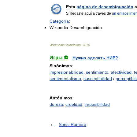
Esta
página
de
desambiguación
c
Si
llegaste
aquí
a
través
de
un
enlace
inte
Categoría
:
Wikipedia:Desambiguación
Wikimedia
foundation
.
2010
.
Игры ⚽
Нужно сделать НИР?
Sinónimos
:
impresionabilidad
,
sentimiento
,
afectividad
,
t
sentimentalismo
,
susceptibilidad
/
perceptibil
Antónimos
:
dureza
,
crueldad
,
impasibilidad
Sensi Romero