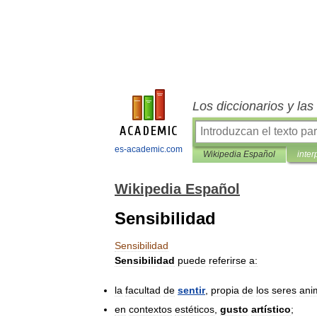
Los diccionarios y la
es-academic.com
Wikipedia Español
inter
Wikipedia Español
Sensibilidad
Sensibilidad
Sensibilidad
puede
referirse
a:
la
facultad
de
sentir
,
propia
de
los
seres
ani
en
contextos
estéticos
,
gusto
artístico
;