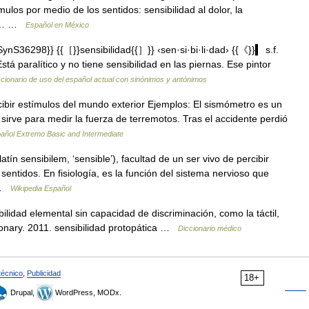
ulos por medio de los sentidos: sensibilidad al dolor, la
nen… …
Español en México
S36298}} {{［}}sensibilidad{{］}} ‹sen·si·bi·li·dad› {{《}}▍ s.f.
stá paralítico y no tiene sensibilidad en las piernas. Ese pintor
cionario de uso del español actual con sinónimos y antónimos
ibir estímulos del mundo exterior Ejemplos: El sismómetro es un
 sirve para medir la fuerza de terremotos. Tras el accidente perdió
añol Extremo Basic and Intermediate
atín sensibilem, ‘sensible’), facultad de un ser vivo de percibir
sentidos. En fisiología, es la función del sistema nervioso que
… …
Wikipedia Español
ilidad elemental sin capacidad de discriminación, como la táctil,
tionary. 2011. sensibilidad protopática …
Diccionario médico
técnico
,
Publicidad
18+
Drupal,
WordPress, MODx.