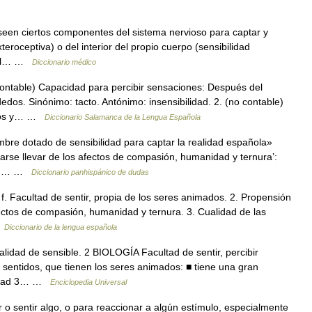
een ciertos componentes del sistema nervioso para captar y
xteroceptiva) o del interior del propio cuerpo (sensibilidad
y el… …
Diccionario médico
ontable) Capacidad para percibir sensaciones: Después del
edos. Sinónimo: tacto. Antónimo: insensibilidad. 2. (no contable)
ectos y… …
Diccionario Salamanca de la Lengua Española
mbre dotado de sensibilidad para captar la realidad española»
jarse llevar de los afectos de compasión, humanidad y ternura’:
idad… …
Diccionario panhispánico de dudas
1. f. Facultad de sentir, propia de los seres animados. 2. Propensión
fectos de compasión, humanidad y ternura. 3. Cualidad de las
…
Diccionario de la lengua española
idad de sensible. 2 BIOLOGÍA Facultad de sentir, percibir
 sentidos, que tienen los seres animados: ■ tiene una gran
ilidad 3… …
Enciclopedia Universal
 o sentir algo, o para reaccionar a algún estímulo, especialmente