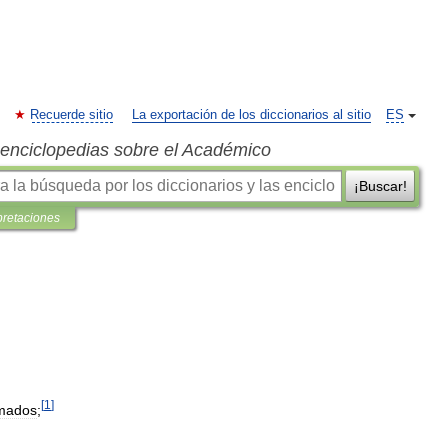
Recuerde sitio
La exportación de los diccionarios al sitio
ES
s enciclopedias sobre el Académico
¡Buscar!
pretaciones
[
1
]
mados
;