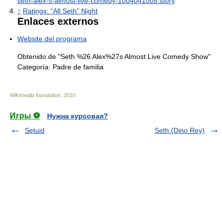
seth-alex-s-almost-live-comedy-1004041005.story
↑
Ratings: “All Seth” Night
Enlaces externos
Website del programa
Obtenido de "Seth %26 Alex%27s Almost Live Comedy Show"
Categoría:
Padre de familia
Wikimedia foundation
.
2010
.
Игры ⚽
Нужна курсовая?
Setuid
Seth (Dino Rey)