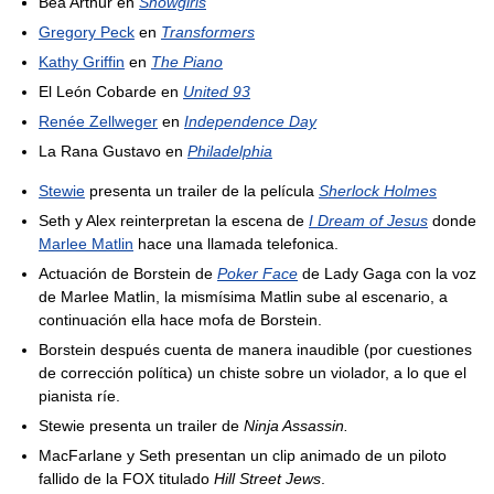
Bea Arthur en
Showgirls
Gregory Peck
en
Transformers
Kathy Griffin
en
The Piano
El León Cobarde en
United 93
Renée Zellweger
en
Independence Day
La Rana Gustavo en
Philadelphia
Stewie
presenta un trailer de la película
Sherlock Holmes
Seth y Alex reinterpretan la escena de
I Dream of Jesus
donde
Marlee Matlin
hace una llamada telefonica.
Actuación de Borstein de
Poker Face
de Lady Gaga con la voz
de Marlee Matlin, la mismísima Matlin sube al escenario, a
continuación ella hace mofa de Borstein.
Borstein después cuenta de manera inaudible (por cuestiones
de corrección política) un chiste sobre un violador, a lo que el
pianista ríe.
Stewie presenta un trailer de
Ninja Assassin.
MacFarlane y Seth presentan un clip animado de un piloto
fallido de la FOX titulado
Hill Street Jews
.