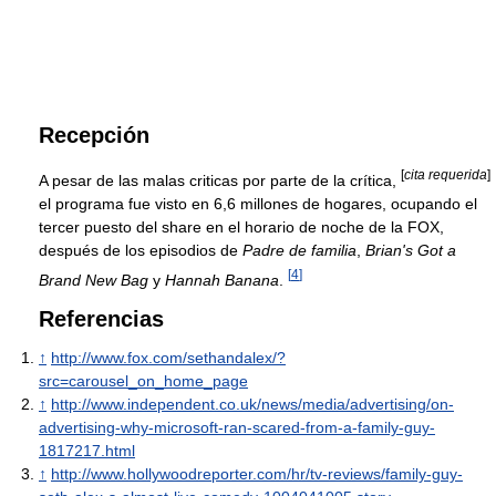
Recepción
[
cita requerida
]
A pesar de las malas criticas por parte de la crítica,
el programa fue visto en 6,6 millones de hogares, ocupando el
tercer puesto del share en el horario de noche de la FOX,
después de los episodios de
Padre de familia
,
Brian's Got a
[
4
]
Brand New Bag
y
Hannah Banana
.
Referencias
↑
http://www.fox.com/sethandalex/?
src=carousel_on_home_page
↑
http://www.independent.co.uk/news/media/advertising/on-
advertising-why-microsoft-ran-scared-from-a-family-guy-
1817217.html
↑
http://www.hollywoodreporter.com/hr/tv-reviews/family-guy-