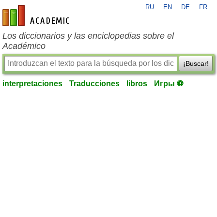
RU
EN
DE
FR
es-academic.com
Los diccionarios y las enciclopedias sobre el
Académico
¡Buscar!
interpretaciones
Traducciones
libros
Игры ⚽