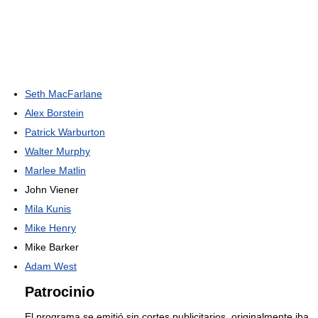
Seth MacFarlane
Alex Borstein
Patrick Warburton
Walter Murphy
Marlee Matlin
John Viener
Mila Kunis
Mike Henry
Mike Barker
Adam West
Patrocinio
El programa se emitió sin cortes publicitarios, originalmente iba