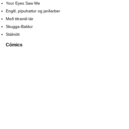
Your Eyes Saw Me
Engill, pípuhattur og jarðarber
Með titrandi tár
Skugga-Baldur
Stálnótt
Cómics