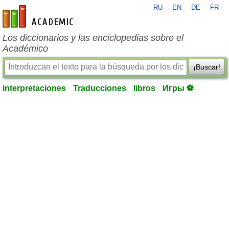
RU
EN
DE
FR
es-academic.com
Los diccionarios y las enciclopedias sobre el
Académico
¡Buscar!
interpretaciones
Traducciones
libros
Игры ⚽