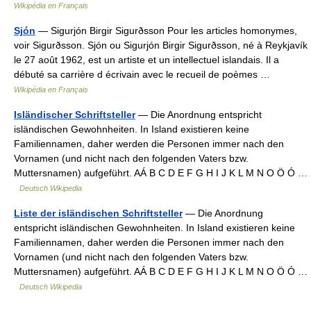
Wikipédia en Français
Sjón
— Sigurjón Birgir Sigurðsson Pour les articles homonymes,
voir Sigurðsson. Sjón ou Sigurjón Birgir Sigurðsson, né à Reykjavík
le 27 août 1962, est un artiste et un intellectuel islandais. Il a
débuté sa carrière d écrivain avec le recueil de poèmes …
Wikipédia en Français
Isländischer Schriftsteller
— Die Anordnung entspricht
isländischen Gewohnheiten. In Island existieren keine
Familiennamen, daher werden die Personen immer nach den
Vornamen (und nicht nach den folgenden Vaters bzw.
Muttersnamen) aufgeführt. AÁ B C D E F G H I J K L M N O Ö Ó …
Deutsch Wikipedia
Liste der isländischen Schriftsteller
— Die Anordnung
entspricht isländischen Gewohnheiten. In Island existieren keine
Familiennamen, daher werden die Personen immer nach den
Vornamen (und nicht nach den folgenden Vaters bzw.
Muttersnamen) aufgeführt. AÁ B C D E F G H I J K L M N O Ö Ó …
Deutsch Wikipedia