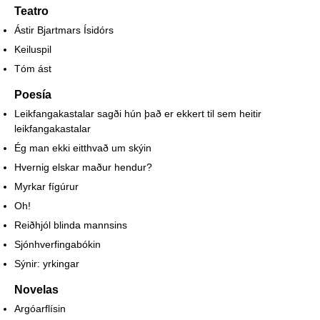
Teatro
Ástir Bjartmars Ísidórs
Keiluspil
Tóm ást
Poesía
Leikfangakastalar sagði hún það er ekkert til sem heitir
leikfangakastalar
Ég man ekki eitthvað um skýin
Hvernig elskar maður hendur?
Myrkar fígúrur
Oh!
Reiðhjól blinda mannsins
Sjónhverfingabókin
Sýnir: yrkingar
Novelas
Argóarflísin