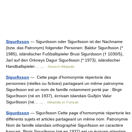
Sigurðsson
— Sigurdsson oder Sigurðsson ist der Nachname
(bzw. das Patronym) folgender Personen: Baldur Sigurðsson (*
1985), isländischer Fußballspieler Brusi Sigurdsson († 1030/5),
Jarl auf den Orkneys Dagur Sigurðsson (* 1973), isländischer
Handballspieler… …
Deutsch Wikipedia
Sigurðsson
— Cette page d’homonymie répertorie des
personnes (réelles ou fictives) partageant un même patronyme.
Sigurðsson est un nom de famille notamment porté par : Birgir
Sigurðsson (né en 1937), écrivain islandais Guðjón Valur
Sigurðsson (né… …
Wikipédia en Français
Sigurdsson
— Sigurðsson Cette page d’homonymie répertorie les
différents sujets et articles partageant un même nom. Patronymie
Nom de famille islandais orthographié Sigurðsson en caractère
français. Birgir Sigurðsson (né en 1937) est un écrivain islandais.