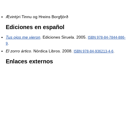
Ævintýri Tinnu og Hreins Borgfjörð
Ediciones en español
Tus ojos me vieron
. Ediciones Siruela. 2005.
ISBN 978-84-7844-886-
.
9
El zorro ártico
. Nórdica Libros. 2008.
.
ISBN 978-84-936213-4-6
Enlaces externos