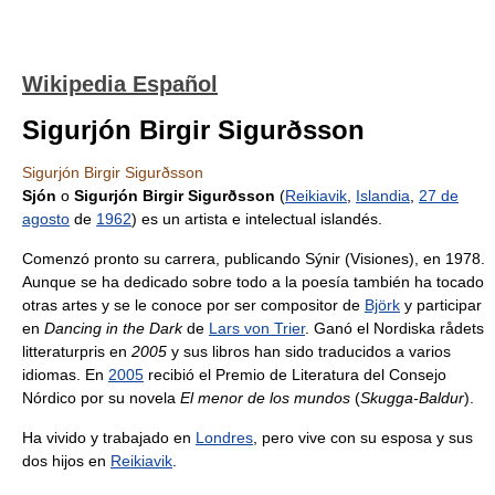
Wikipedia Español
Sigurjón Birgir Sigurðsson
Sigurjón Birgir Sigurðsson
Sjón
o
Sigurjón Birgir Sigurðsson
(
Reikiavik
,
Islandia
,
27 de
agosto
de
1962
) es un artista e intelectual islandés.
Comenzó pronto su carrera, publicando Sýnir (Visiones), en 1978.
Aunque se ha dedicado sobre todo a la poesía también ha tocado
otras artes y se le conoce por ser compositor de
Björk
y participar
en
Dancing in the Dark
de
Lars von Trier
. Ganó el Nordiska rådets
litteraturpris en
2005
y sus libros han sido traducidos a varios
idiomas. En
2005
recibió el Premio de Literatura del Consejo
Nórdico por su novela
El menor de los mundos
(
Skugga-Baldur
).
Ha vivido y trabajado en
Londres
, pero vive con su esposa y sus
dos hijos en
Reikiavik
.