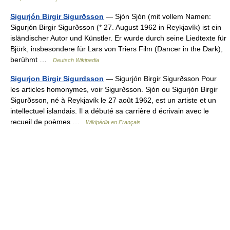
Sigurjón Birgir Sigurðsson
— Sjón Sjón (mit vollem Namen:
Sigurjón Birgir Sigurðsson (* 27. August 1962 in Reykjavík) ist ein
isländischer Autor und Künstler. Er wurde durch seine Liedtexte für
Björk, insbesondere für Lars von Triers Film (Dancer in the Dark),
berühmt …
Deutsch Wikipedia
Sigurjon Birgir Sigurdsson
— Sigurjón Birgir Sigurðsson Pour
les articles homonymes, voir Sigurðsson. Sjón ou Sigurjón Birgir
Sigurðsson, né à Reykjavík le 27 août 1962, est un artiste et un
intellectuel islandais. Il a débuté sa carrière d écrivain avec le
recueil de poèmes …
Wikipédia en Français