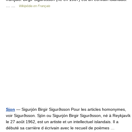
… …
Wikipédia en Français
Sjon
— Sigurjón Birgir Sigurðsson Pour les articles homonymes,
voir Sigurðsson. Sjón ou Sigurjón Birgir Sigurðsson, né à Reykjavík
le 27 août 1962, est un artiste et un intellectuel islandais. Il a
débuté sa carrière d écrivain avec le recueil de poèmes …