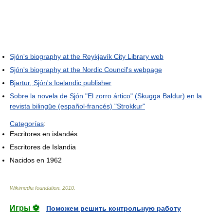
Sjón's biography at the Reykjavík City Library web
Sjón's biography at the Nordic Council's webpage
Bjartur, Sjón's Icelandic publisher
Sobre la novela de Sjón "El zorro ártico" (Skugga Baldur) en la
revista bilingüe (español-francés) "Strokkur"
Categorías
:
Escritores en islandés
Escritores de Islandia
Nacidos en 1962
Wikimedia foundation
.
2010
.
Игры ⚽
Поможем решить контрольную работу