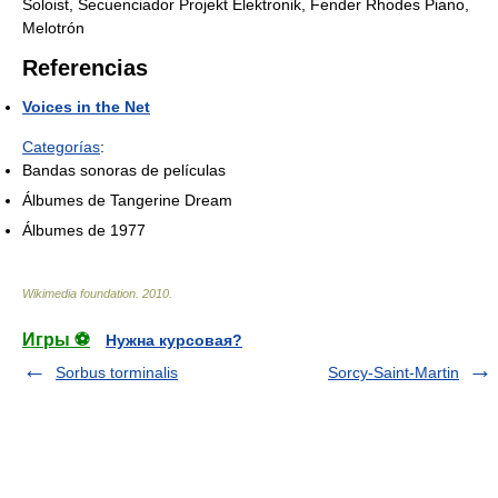
Soloist, Secuenciador Projekt Elektronik, Fender Rhodes Piano,
Melotrón
Referencias
Voices in the Net
Categorías
:
Bandas sonoras de películas
Álbumes de Tangerine Dream
Álbumes de 1977
Wikimedia foundation
.
2010
.
Игры ⚽
Нужна курсовая?
Sorbus torminalis
Sorcy-Saint-Martin