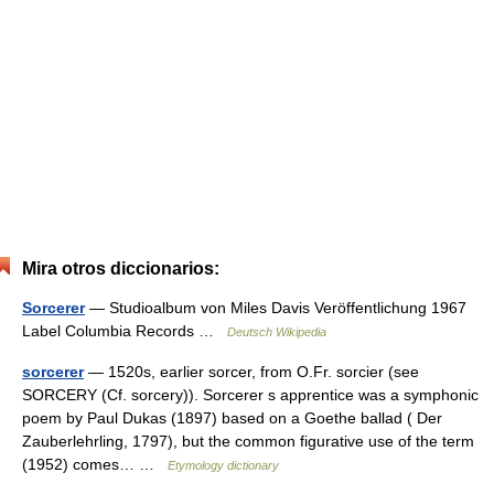
Mira otros diccionarios:
Sorcerer
— Studioalbum von Miles Davis Veröffentlichung 1967
Label Columbia Records …
Deutsch Wikipedia
sorcerer
— 1520s, earlier sorcer, from O.Fr. sorcier (see
SORCERY (Cf. sorcery)). Sorcerer s apprentice was a symphonic
poem by Paul Dukas (1897) based on a Goethe ballad ( Der
Zauberlehrling, 1797), but the common figurative use of the term
(1952) comes… …
Etymology dictionary