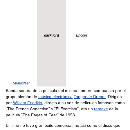
dark lord
Encore
Stratosfear
Banda sonora de la película del mismo nombre compuesta por el
grupo alemán de
música electrónica
Tangerine Dream
. Dirigida
por
William Friedkin
, directo a su vez de películas famosas como
"The French Conection" y "El Exorcista", era un
remake
de la
película "The Eages of Fear" de 1953.
El filme no tuvo gran éxito comercial, no así como el disco que