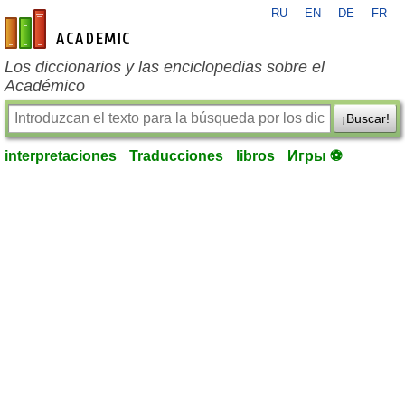
RU
EN
DE
FR
es-academic.com
Los diccionarios y las enciclopedias sobre el
Académico
¡Buscar!
interpretaciones
Traducciones
libros
Игры ⚽