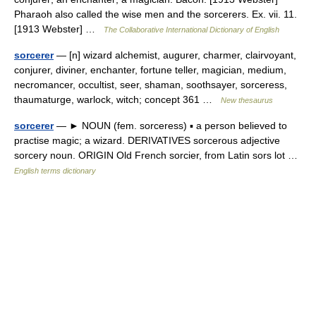
Pharaoh also called the wise men and the sorcerers. Ex. vii. 11.
[1913 Webster] …
The Collaborative International Dictionary of English
sorcerer
— [n] wizard alchemist, augurer, charmer, clairvoyant,
conjurer, diviner, enchanter, fortune teller, magician, medium,
necromancer, occultist, seer, shaman, soothsayer, sorceress,
thaumaturge, warlock, witch; concept 361 …
New thesaurus
sorcerer
— ► NOUN (fem. sorceress) ▪ a person believed to
practise magic; a wizard. DERIVATIVES sorcerous adjective
sorcery noun. ORIGIN Old French sorcier, from Latin sors lot …
English terms dictionary