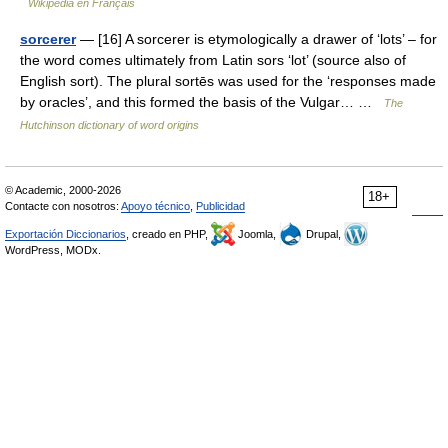
Wikipédia en Français
sorcerer
— [16] A sorcerer is etymologically a drawer of ‘lots’ – for
the word comes ultimately from Latin sors ‘lot’ (source also of
English sort). The plural sortēs was used for the ‘responses made
by oracles’, and this formed the basis of the Vulgar… …
The
Hutchinson dictionary of word origins
© Academic, 2000-2026
18+
Contacte con nosotros:
Apoyo técnico
,
Publicidad
Exportación Diccionarios
, creado en PHP,
Joomla,
Drupal,
WordPress, MODx.