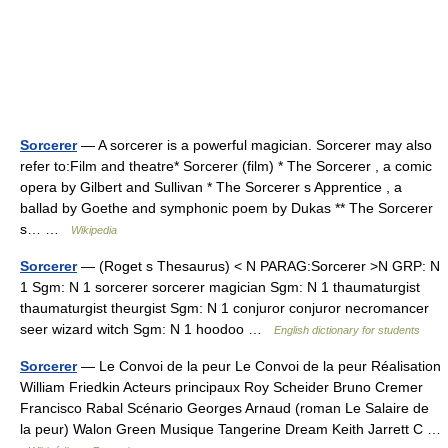
Sorcerer
— A sorcerer is a powerful magician. Sorcerer may also
refer to:Film and theatre* Sorcerer (film) * The Sorcerer , a comic
opera by Gilbert and Sullivan * The Sorcerer s Apprentice , a
ballad by Goethe and symphonic poem by Dukas ** The Sorcerer
s… …
Wikipedia
Sorcerer
— (Roget s Thesaurus) < N PARAG:Sorcerer >N GRP: N
1 Sgm: N 1 sorcerer sorcerer magician Sgm: N 1 thaumaturgist
thaumaturgist theurgist Sgm: N 1 conjuror conjuror necromancer
seer wizard witch Sgm: N 1 hoodoo …
English dictionary for students
Sorcerer
— Le Convoi de la peur Le Convoi de la peur Réalisation
William Friedkin Acteurs principaux Roy Scheider Bruno Cremer
Francisco Rabal Scénario Georges Arnaud (roman Le Salaire de
la peur) Walon Green Musique Tangerine Dream Keith Jarrett C …