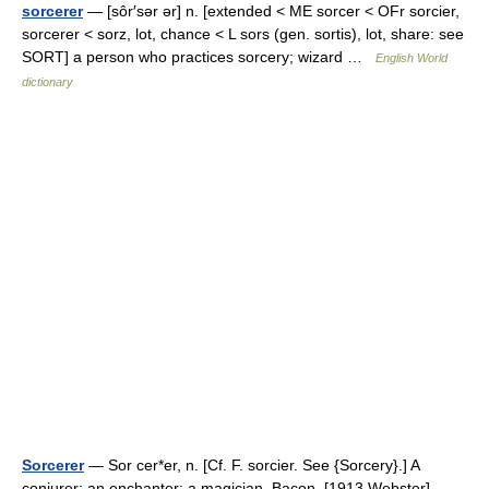
sorcerer
— [sôr′sər ər] n. [extended < ME sorcer < OFr sorcier,
sorcerer < sorz, lot, chance < L sors (gen. sortis), lot, share: see
SORT] a person who practices sorcery; wizard …
English World
dictionary
Sorcerer
— Sor cer*er, n. [Cf. F. sorcier. See {Sorcery}.] A
conjurer; an enchanter; a magician. Bacon. [1913 Webster]