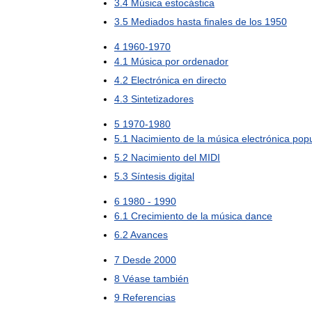
3
.
4
Música
estocástica
3
.
5
Mediados
hasta
finales
de
los
1950
4
1960
-
1970
4
.
1
Música
por
ordenador
4
.
2
Electrónica
en
directo
4
.
3
Sintetizadores
5
1970
-
1980
5
.
1
Nacimiento
de
la
música
electrónica
popu
5
.
2
Nacimiento
del
MIDI
5
.
3
Síntesis
digital
6
1980
-
1990
6
.
1
Crecimiento
de
la
música
dance
6
.
2
Avances
7
Desde
2000
8
Véase
también
9
Referencias