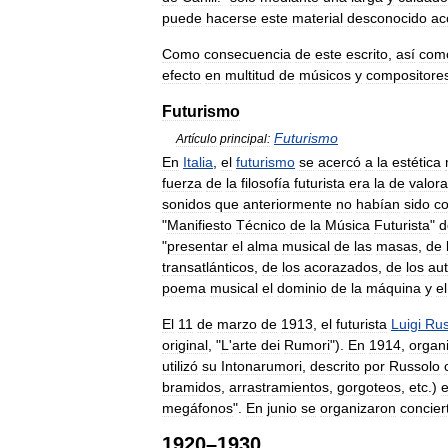
puede
hacerse
este
material
desconocido
ac
Como
consecuencia
de
este
escrito
,
así
com
efecto
en
multitud
de
músicos
y
compositore
Futurismo
Futurismo
Artículo
principal:
En
Italia
,
el
futurismo
se
acercó
a
la
estética
fuerza
de
la
filosofía
futurista
era
la
de
valora
sonidos
que
anteriormente
no
habían
sido
c
"
Manifiesto
Técnico
de
la
Música
Futurista
"
d
"
presentar
el
alma
musical
de
las
masas
,
de
transatlánticos
,
de
los
acorazados
,
de
los
au
poema
musical
el
dominio
de
la
máquina
y
el
El
11
de
marzo
de
1913
,
el
futurista
Luigi
Rus
original
, "
L
'
arte
dei
Rumori
").
En
1914
,
organ
utilizó
su
Intonarumori
,
descrito
por
Russolo
bramidos
,
arrastramientos
,
gorgoteos
,
etc
.)
megáfonos
".
En
junio
se
organizaron
concier
1920
–
1930