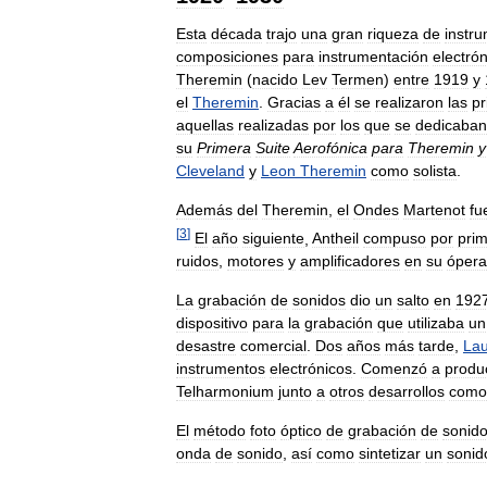
Esta
década
trajo
una
gran
riqueza
de
instr
composiciones
para
instrumentación
electró
Theremin
(
nacido
Lev
Termen
)
entre
1919
y
el
Theremin
.
Gracias
a
él
se
realizaron
las
pr
aquellas
realizadas
por
los
que
se
dedicaban
su
Primera
Suite
Aerofónica
para
Theremin
y
Cleveland
y
Leon
Theremin
como
solista
.
Además
del
Theremin
,
el
Ondes
Martenot
fu
[
3
]
El
año
siguiente
,
Antheil
compuso
por
pri
ruidos
,
motores
y
amplificadores
en
su
ópera
La
grabación
de
sonidos
dio
un
salto
en
192
dispositivo
para
la
grabación
que
utilizaba
un
desastre
comercial
.
Dos
años
más
tarde
,
La
instrumentos
electrónicos
.
Comenzó
a
produc
Telharmonium
junto
a
otros
desarrollos
como
El
método
foto
óptico
de
grabación
de
sonid
onda
de
sonido
,
así
como
sintetizar
un
sonid