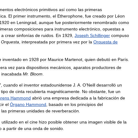
umentos
electrónicos
primitivos
así
como
las
primeras
nica
.
El
primer
instrumento
,
el
Etherophone
,
fue
creado
por
Léon
1920
en
Leningrad
,
aunque
fue
posteriormente
renombrado
como
imeras
composiciones
para
instrumento
electrónico
,
opuestas
a
a
crear
sinfonías
de
ruidos
.
En
1929
,
Joseph
Schillinger
compuso
Orquesta
,
interpreatada
por
primera
vez
por
la
Orquesta
de
e
inventado
en
1928
por
Maurice
Martenot
,
quien
debutó
en
París
.
mera
vez
para
dispositivos
mecánicos
,
aparatos
productores
de
inacabada
Mr
.
Bloom
.
7
,
cuando
el
inventor
estadounidense
J
.
A
.
O
'
Neill
desarrolló
un
tipo
de
cinta
recubierta
magnéticamente
.
No
obstante
,
fue
un
urens
Hammond
abrió
una
empresa
dedicada
a
la
fabricación
de
ir
el
Órgano
Hammond
,
basado
en
los
principios
del
las
primeras
unidades
de
reverberación
.
o
utilizado
en
el
cine
hizo
posible
obtener
una
imagen
visible
de
la
o
a
partir
de
una
onda
de
sonido
.