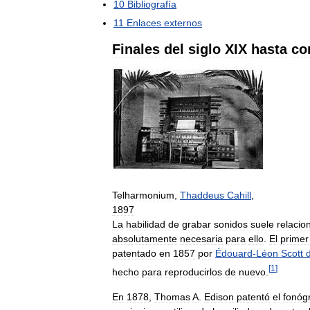
10
Bibliografía
11
Enlaces
externos
Finales
del
siglo
XIX
hasta
co
Telharmonium
,
Thaddeus
Cahill
,
1897
La
habilidad
de
grabar
sonidos
suele
relacio
absolutamente
necesaria
para
ello
.
El
primer
patentado
en
1857
por
Édouard
-
Léon
Scott
[
1
]
hecho
para
reproducirlos
de
nuevo
.
En
1878
,
Thomas
A
.
Edison
patentó
el
fonóg