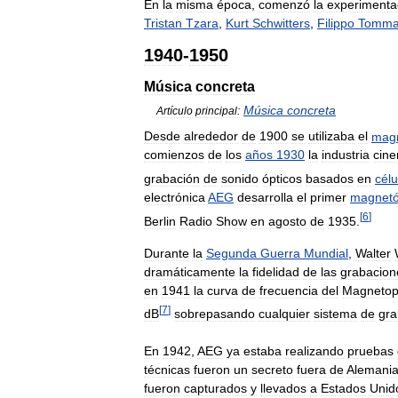
En
la
misma
época
,
comenzó
la
experimenta
Tristan
Tzara
,
Kurt
Schwitters
,
Filippo
Tomma
1940
-
1950
Música
concreta
Música
concreta
Artículo
principal:
Desde
alrededor
de
1900
se
utilizaba
el
mag
comienzos
de
los
años
1930
la
industria
cine
grabación
de
sonido
ópticos
basados
en
célu
electrónica
AEG
desarrolla
el
primer
magnetó
[
6
]
Berlin
Radio
Show
en
agosto
de
1935
.
Durante
la
Segunda
Guerra
Mundial
,
Walter
dramáticamente
la
fidelidad
de
las
grabacion
en
1941
la
curva
de
frecuencia
del
Magneto
[
7
]
dB
sobrepasando
cualquier
sistema
de
gra
En
1942
,
AEG
ya
estaba
realizando
pruebas
técnicas
fueron
un
secreto
fuera
de
Alemani
fueron
capturados
y
llevados
a
Estados
Unid