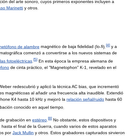
ción
del
arte
sonoro
,
cuyos
primeros
exponentes
incluyen
a
so
Marinetti
y
otros
.
[
4
]
netófono
de
alambre
magnético
de
baja
fidelidad
(
lo
-
fi
).
y
a
matográfica
comenzó
a
convertirse
a
los
nuevos
sistemas
de
[
5
]
las
fotoeléctricas
.
En
esta
época
la
empresa
alemana
de
fono
de
cinta
práctico
,
el
"
Magnetophon
"
K
-
1
,
revelado
en
el
Weber
redescubrió
y
aplicó
la
técnica
AC
bias
,
que
incrementó
es
magnéticoas
al
añadir
una
frecuencia
alta
inaudible
.
Extendió
phone
K4
hasta
10
kHz
y
mejoró
la
relación
señal
/
ruido
hasta
60
bación
conocido
en
aquel
tiempo
.
[
8
]
de
grabación
en
estéreo
.
No
obstante
,
estos
dispositivos
y
a
hasta
el
final
de
la
Guerra
,
cuando
varios
de
estos
aparatos
os
por
Jack
Mullin
y
otros
.
Estos
grabadores
capturados
sirvieron