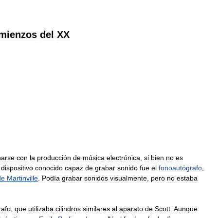
mienzos
del
XX
narse
con
la
producción
de
música
electrónica
,
si
bien
no
es
dispositivo
conocido
capaz
de
grabar
sonido
fue
el
fonoautógrafo
,
de
Martinville
.
Podía
grabar
sonidos
visualmente
,
pero
no
estaba
rafo
,
que
utilizaba
cilindros
similares
al
aparato
de
Scott
.
Aunque