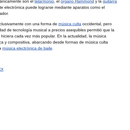
cánicamente
son
el
telarmonio
,
el
órgano
Hammond
y
la
guitarra
te
electrónica
puede
lograrse
mediante
aparatos
como
el
ador
.
clusivamente
con
una
forma
de
música
culta
occidental
,
pero
idad
de
tecnología
musical
a
precios
asequibles
permitió
que
la
hiciera
cada
vez
más
popular
.
En
la
actualidad
,
la
música
ca
y
compositiva
,
abarcando
desde
formas
de
música
culta
a
música
electrónica
de
baile
.
XX