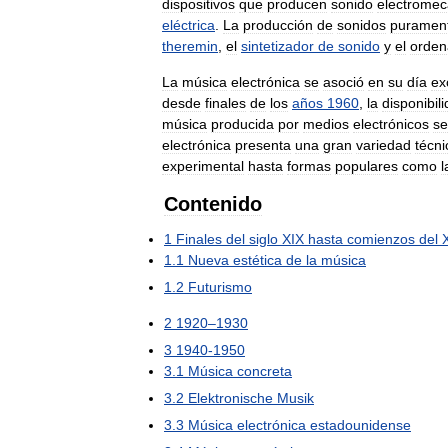
dispositivos
que
producen
sonido
electrome
eléctrica
.
La
producción
de
sonidos
puramen
theremin
,
el
sintetizador
de
sonido
y
el
orden
La
música
electrónica
se
asoció
en
su
día
ex
desde
finales
de
los
años
1960
,
la
disponibil
música
producida
por
medios
electrónicos
se
electrónica
presenta
una
gran
variedad
técni
experimental
hasta
formas
populares
como
l
Contenido
1
Finales
del
siglo
XIX
hasta
comienzos
del
1
.
1
Nueva
estética
de
la
música
1
.
2
Futurismo
2
1920
–
1930
3
1940
-
1950
3
.
1
Música
concreta
3
.
2
Elektronische
Musik
3
.
3
Música
electrónica
estadounidense