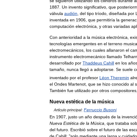
se
siguieron
utilizando
los
cilindros
durante
a
1887
.
Un
invento
significativo
,
que
posterior
válvula
audión
,
del
tipo
tríodo
,
diseñada
por
inventada
en
1906
,
que
permitiría
la
generac
computación
electrónica
,
y
otras
variadas
ap
Con
anterioridad
a
la
música
electrónica
,
exi
tecnologías
emergentes
en
el
terreno
musica
electromecánicos
,
los
cuales
allanaron
el
ca
instrumento
electromecánico
llamado
Telhar
desarrollado
por
Thaddeus
Cahill
en
los
año
tamaño
,
nunca
llegó
a
adoptarse
.
Se
suele
c
inventado
por
el
profesor
Léon
Theremin
alr
el
Ondes
Martenot
,
que
se
hizo
conocido
al
s
También
fue
utilizado
por
otros
compositores
Nueva
estética
de
la
música
Ferruccio
Busoni
Artículo
principal:
En
1907
,
justo
un
año
después
de
la
invenci
Nueva
Estética
de
la
Música
,
que
trataba
sob
del
futuro
.
Escribió
sobre
el
futuro
de
las
esc
de
Cahill:
"
solo
mediante
una
larga
y
cuidad