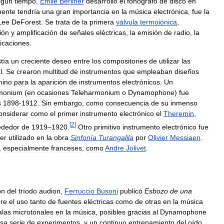
lgún
tiempo
,
Emile
Berliner
desarrolló
el
fonógrafo
de
disco
en
mente
tendría
una
gran
importancia
en
la
música
electrónica
,
fue
la
Lee
DeForest
.
Se
trata
de
la
primera
válvula
termoiónica
,
ión
y
amplificación
de
señales
eléctricas
,
la
emisión
de
radio
,
la
licaciones
.
stía
un
creciente
deseo
entre
los
compositories
de
utilizar
las
l
.
Se
crearon
multitud
de
instrumentos
que
empleaban
diseños
mino
para
la
aparición
de
instrumentos
electrónicos
.
Un
monium
(
en
ocasiones
Teleharmonium
o
Dynamophone
)
fue
s
1898
-
1912
.
Sin
embargo
,
como
consecuencia
de
su
inmenso
onsiderar
como
el
primer
instrumento
electrónico
el
Theremin
,
[
2
]
ededor
de
1919
–
1920
.
Otro
primitivo
instrumento
electrónico
fue
er
utilizado
en
la
obra
Sinfonía
Turangalila
por
Olivier
Messiaen
.
,
especialmente
franceses
,
como
Andre
Jolivet
.
ón
del
tríodo
audion
,
Ferruccio
Busoni
publicó
Esbozo
de
una
re
el
uso
tanto
de
fuentes
eléctricas
como
de
otras
en
la
música
alas
microtonales
en
la
música
,
posibles
gracias
al
Dynamophone
osa
serie
de
experimentos
,
y
un
continuo
entrenamiento
del
oído
,