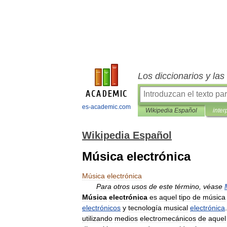
Los diccionarios y la
es-academic.com
Wikipedia Español
inter
Wikipedia Español
Música electrónica
Música
electrónica
Para
otros
usos
de
este
término
,
véase
Música
electrónica
es
aquel
tipo
de
música
electrónicos
y
tecnología
musical
electrónica
utilizando
medios
electromecánicos
de
aquel