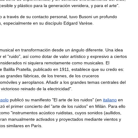
cesible
y
plástico
para
la
generación
venidera
,
y
para
el
arte
".
o
a
través
de
su
contacto
personal
,
tuvo
Busoni
un
profundo
s
,
especialmente
en
su
discípulo
Edgard
Varèse
.
musical
en
transformación
desde
un
ángulo
diferente
.
Una
idea
r
el
"
ruido
",
así
como
dotar
de
valor
artístico
y
expresivo
a
ciertos
onsiderados
ni
siquiera
remotamente
como
musicales
.
El
e
Balilla
Pratella
,
publicado
en
1911
,
establece
que
su
credo
es:
las
grandes
fábricas
,
de
los
trenes
,
de
los
cruceros
tomóviles
y
aeroplanos
.
Añadir
a
los
grandes
temas
centrales
del
victorioso
reinado
de
la
electricidad
".
solo
publicó
su
manifiesto
"
El
arte
de
los
ruidos
" (
en
italiano
en
izó
el
primer
concierto
del
"
arte
de
los
ruidos
"
en
Milán
.
Para
ello
como
"
instrumentos
acústico
ruidistas
,
cuyos
sonidos
(
aullidos
,
eran
manualmente
activados
y
proyectados
mediante
vientos
y
tos
similares
en
París
.