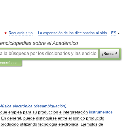
Recuerde sitio
La exportación de los diccionarios al sitio
ES
s enciclopedias sobre el Académico
¡Buscar!
pretaciones
Música
electrónica
(
desambiguación
)
.
que
emplea
para
su
producción
e
interpretación
instrumentos
.
En
general
,
puede
distinguirse
entre
el
sonido
producido
producido
utilizando
tecnología
electrónica
.
Ejemplos
de