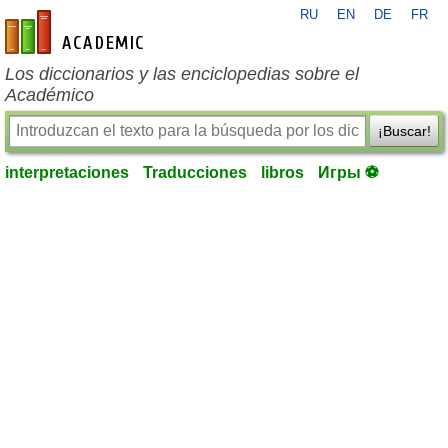
RU
EN
DE
FR
es-academic.com
Los diccionarios y las enciclopedias sobre el
Académico
¡Buscar!
interpretaciones
Traducciones
libros
Игры ⚽