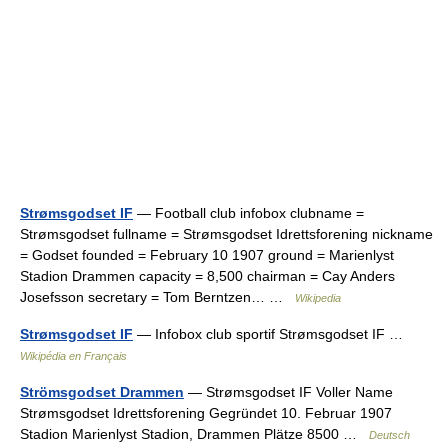
Strømsgodset IF
— Football club infobox clubname =
Strømsgodset fullname = Strømsgodset Idrettsforening nickname
= Godset founded = February 10 1907 ground = Marienlyst
Stadion Drammen capacity = 8,500 chairman = Cay Anders
Josefsson secretary = Tom Berntzen… …
Wikipedia
Strømsgodset IF
— Infobox club sportif Strømsgodset IF …
Wikipédia en Français
Strömsgodset Drammen
— Strømsgodset IF Voller Name
Strømsgodset Idrettsforening Gegründet 10. Februar 1907
Stadion Marienlyst Stadion, Drammen Plätze 8500 …
Deutsch