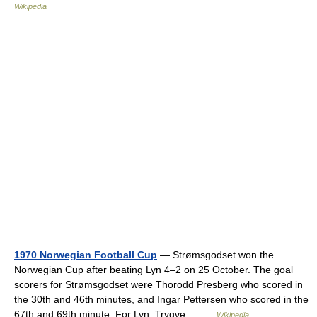
Wikipedia
1970 Norwegian Football Cup
— Strømsgodset won the
Norwegian Cup after beating Lyn 4–2 on 25 October. The goal
scorers for Strømsgodset were Thorodd Presberg who scored in
the 30th and 46th minutes, and Ingar Pettersen who scored in the
67th and 69th minute. For Lyn, Trygve… …
Wikipedia