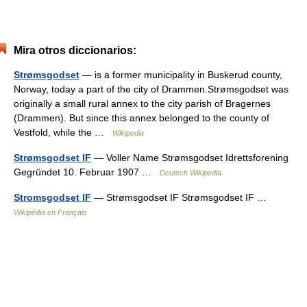
Mira otros diccionarios:
Strømsgodset
— is a former municipality in Buskerud county,
Norway, today a part of the city of Drammen.Strømsgodset was
originally a small rural annex to the city parish of Bragernes
(Drammen). But since this annex belonged to the county of
Vestfold, while the …
Wikipedia
Strømsgodset IF
— Voller Name Strømsgodset Idrettsforening
Gegründet 10. Februar 1907 …
Deutsch Wikipedia
Stromsgodset IF
— Strømsgodset IF Strømsgodset IF …
Wikipédia en Français