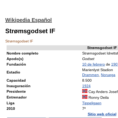
Wikipedia Español
Strømsgodset IF
Strømsgodset IF
Strømsgodset IF
Nombre completo
Strømsgodset Idretts
Apodo(s)
Godset
Fundación
10 de febrero
de
190
Marienlyst Stadion
Estadio
Drammen
,
Noruega
Capacidad
8.500
Inauguración
1924
Presidente
Cay Anders Josef
Entrenador
Ronny Deila
Liga
Tippeligaen
2010
7º
Sitio web oficial