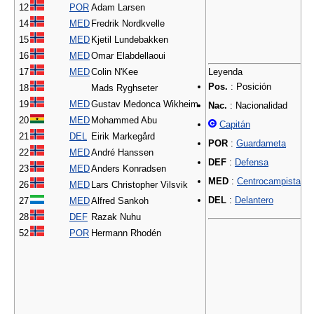
12
POR
Adam Larsen
14
MED
Fredrik Nordkvelle
15
MED
Kjetil Lundebakken
16
MED
Omar Elabdellaoui
17
MED
Colin N'Kee
Leyenda
Pos.
: Posición
18
Mads Ryghseter
19
MED
Gustav Medonca Wikheim
Nac.
: Nacionalidad
20
MED
Mohammed Abu
Capitán
21
DEL
Eirik Markegård
POR
:
Guardameta
22
MED
André Hanssen
DEF
:
Defensa
23
MED
Anders Konradsen
MED
:
Centrocampista
26
MED
Lars Christopher Vilsvik
DEL
:
Delantero
27
MED
Alfred Sankoh
28
DEF
Razak Nuhu
52
POR
Hermann Rhodén