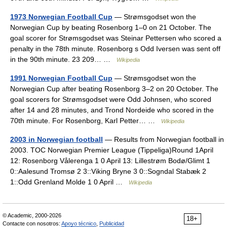
1973 Norwegian Football Cup
— Strømsgodset won the
Norwegian Cup by beating Rosenborg 1–0 on 21 October. The
goal scorer for Strømsgodset was Steinar Pettersen who scored a
penalty in the 78th minute. Rosenborg s Odd Iversen was sent off
in the 90th minute. 23 209… …
Wikipedia
1991 Norwegian Football Cup
— Strømsgodset won the
Norwegian Cup after beating Rosenborg 3–2 on 20 October. The
goal scorers for Strømsgodset were Odd Johnsen, who scored
after 14 and 28 minutes, and Trond Nordeide who scored in the
70th minute. For Rosenborg, Karl Petter… …
Wikipedia
2003 in Norwegian football
— Results from Norwegian football in
2003. TOC Norwegian Premier League (Tippeliga)Round 1April
12: Rosenborg Vålerenga 1 0 April 13: Lillestrøm Bodø/Glimt 1
0::Aalesund Tromsø 2 3::Viking Bryne 3 0::Sogndal Stabæk 2
1::Odd Grenland Molde 1 0 April …
Wikipedia
© Academic, 2000-2026
18+
Contacte con nosotros:
Apoyo técnico
,
Publicidad