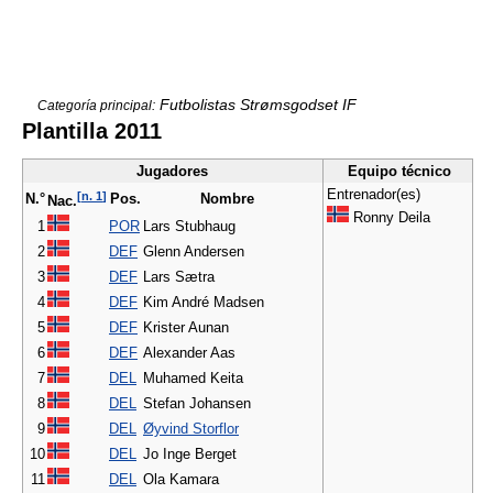
Futbolistas Strømsgodset IF
Categoría principal:
Plantilla 2011
Jugadores
Equipo técnico
Entrenador(es)
[
n. 1
]
N.°
Pos.
Nombre
Nac.
Ronny Deila
1
POR
Lars Stubhaug
2
DEF
Glenn Andersen
3
DEF
Lars Sætra
4
DEF
Kim André Madsen
5
DEF
Krister Aunan
6
DEF
Alexander Aas
7
DEL
Muhamed Keita
8
DEL
Stefan Johansen
9
DEL
Øyvind Storflor
10
DEL
Jo Inge Berget
11
DEL
Ola Kamara