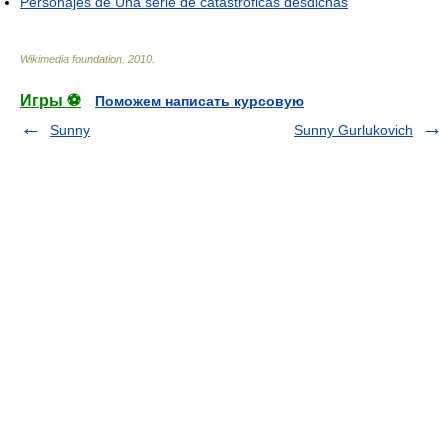
Personajes de Una serie de catastróficas desdichas
Wikimedia foundation
.
2010
.
Игры ⚽
Поможем написать курсовую
Sunny
Sunny Gurlukovich