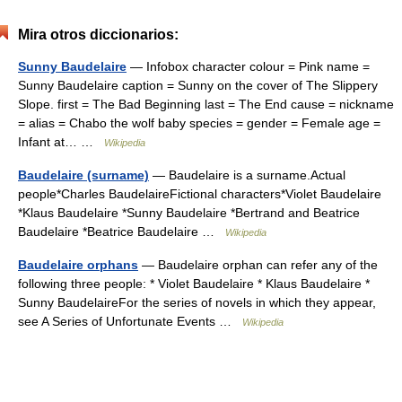
Mira otros diccionarios:
Sunny Baudelaire
— Infobox character colour = Pink name =
Sunny Baudelaire caption = Sunny on the cover of The Slippery
Slope. first = The Bad Beginning last = The End cause = nickname
= alias = Chabo the wolf baby species = gender = Female age =
Infant at… …
Wikipedia
Baudelaire (surname)
— Baudelaire is a surname.Actual
people*Charles BaudelaireFictional characters*Violet Baudelaire
*Klaus Baudelaire *Sunny Baudelaire *Bertrand and Beatrice
Baudelaire *Beatrice Baudelaire …
Wikipedia
Baudelaire orphans
— Baudelaire orphan can refer any of the
following three people: * Violet Baudelaire * Klaus Baudelaire *
Sunny BaudelaireFor the series of novels in which they appear,
see A Series of Unfortunate Events …
Wikipedia