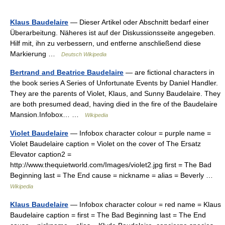
Klaus Baudelaire
— Dieser Artikel oder Abschnitt bedarf einer
Überarbeitung. Näheres ist auf der Diskussionsseite angegeben.
Hilf mit, ihn zu verbessern, und entferne anschließend diese
Markierung …
Deutsch Wikipedia
Bertrand and Beatrice Baudelaire
— are fictional characters in
the book series A Series of Unfortunate Events by Daniel Handler.
They are the parents of Violet, Klaus, and Sunny Baudelaire. They
are both presumed dead, having died in the fire of the Baudelaire
Mansion.Infobox… …
Wikipedia
Violet Baudelaire
— Infobox character colour = purple name =
Violet Baudelaire caption = Violet on the cover of The Ersatz
Elevator caption2 =
http://www.thequietworld.com/Images/violet2.jpg first = The Bad
Beginning last = The End cause = nickname = alias = Beverly …
Wikipedia
Klaus Baudelaire
— Infobox character colour = red name = Klaus
Baudelaire caption = first = The Bad Beginning last = The End