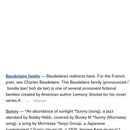
Baudelaire family
— Baudelaires redirects here. For the French
poet, see Charles Baudelaire. The Baudelaire family (pronounced /
ˌboʊdəˈlɛər/ boh də lair) is one of several prominent fictional
families created by American author Lemony Snicket for his novel
series A… …
Wikipedia
Sunny
— *An abundance of sunlight *Sunny (song), a jazz
standard by Bobby Hebb, covered by Boney M *Sunny (Morrissey
song), a song by Morrissey *Seiyu Group, a Japanese
supermarket * Sunny (musical), a 1925 Jerome Kern musical *