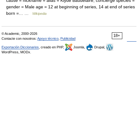
cause = nickname = alias = Klyde Baudelaire, concierge species =
gender = Male age = 12 at beginning of series, 14 at end of series
born =… …
Wikipedia
© Academic, 2000-2026
18+
Contacte con nosotros:
Apoyo técnico
,
Publicidad
Exportación Diccionarios
, creado en PHP,
Joomla,
Drupal,
WordPress, MODx.