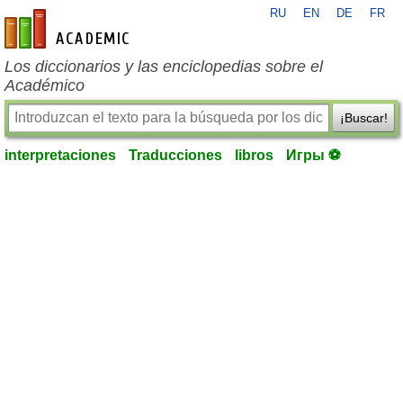
RU
EN
DE
FR
es-academic.com
Los diccionarios y las enciclopedias sobre el
Académico
¡Buscar!
interpretaciones
Traducciones
libros
Игры ⚽