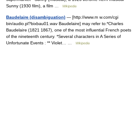
Sunny (1930 film), a film …
Wikipedia
Baudelaire (disambiguation)
— [http://www.m w.com/cgi
bin/audio.pl?bixbau01.wav Baudelaire] may refer to:*Charles
Baudelaire (1821 1867), one of the most influential French poets
of the nineteenth century. *Several characters in A Series of
Unfortunate Events : ** Violet… …
Wikipedia