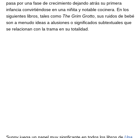
pasa por una fase de crecimiento dejando atrás su primera
infancia convirtiéndose en una niñita y notable cocinera. En los
siguientes libros, tales como
The Grim Grotto
, sus ruidos de bebé
son a menudo ideas a alusiones o significados subtextuales que
se relacionan con la trama en su totalidad.
Sunny juega un papel muy signficante en todos los libros de
Una