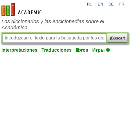
RU
EN
DE
FR
es-academic.com
Los diccionarios y las enciclopedias sobre el
Académico
¡Buscar!
interpretaciones
Traducciones
libros
Игры ⚽