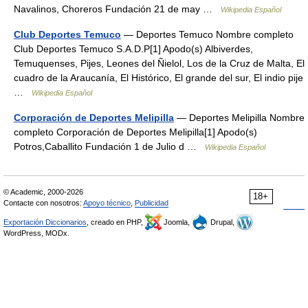
Navalinos, Choreros Fundación 21 de may …
Wikipedia Español
Club Deportes Temuco
— Deportes Temuco Nombre completo
Club Deportes Temuco S.A.D.P[1] Apodo(s) Albiverdes,
Temuquenses, Pijes, Leones del Ñielol, Los de la Cruz de Malta, El
cuadro de la Araucanía, El Histórico, El grande del sur, El indio pije
…
Wikipedia Español
Corporación de Deportes Melipilla
— Deportes Melipilla Nombre
completo Corporación de Deportes Melipilla[1] Apodo(s)
Potros,Caballito Fundación 1 de Julio d …
Wikipedia Español
© Academic, 2000-2026
18+
Contacte con nosotros:
Apoyo técnico
,
Publicidad
Exportación Diccionarios
, creado en PHP,
Joomla,
Drupal,
WordPress, MODx.