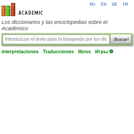
RU
EN
DE
FR
es-academic.com
Los diccionarios y las enciclopedias sobre el
Académico
¡Buscar!
interpretaciones
Traducciones
libros
Игры ⚽