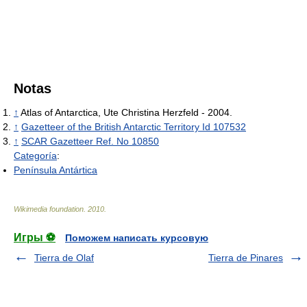
Notas
↑
Atlas of Antarctica, Ute Christina Herzfeld - 2004.
↑
Gazetteer of the British Antarctic Territory Id 107532
↑
SCAR Gazetteer Ref. No 10850
Categoría
:
Península Antártica
Wikimedia foundation
.
2010
.
Игры ⚽
Поможем написать курсовую
Tierra de Olaf
Tierra de Pinares