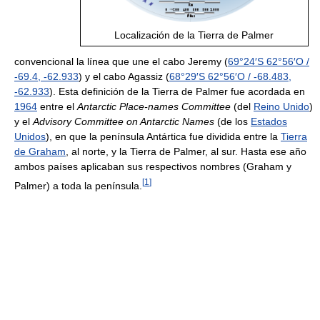
Localización de la Tierra de Palmer
convencional la línea que une el cabo Jeremy (
69°24′S
62°56′O
/
-69.4
,
-62.933
) y el cabo Agassiz (
68°29′S
62°56′O
/
-68.483
,
-62.933
). Esta definición de la Tierra de Palmer fue acordada en
1964
entre el
Antarctic Place-names Committee
(del
Reino Unido
)
y el
Advisory Committee on Antarctic Names
(de los
Estados
Unidos
), en que la península Antártica fue dividida entre la
Tierra
de Graham
, al norte, y la Tierra de Palmer, al sur. Hasta ese año
ambos países aplicaban sus respectivos nombres (Graham y
[
1
]
Palmer) a toda la península.