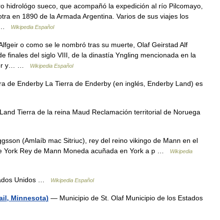
ro hidrológo sueco, que acompañó la expedición al río Pilcomayo,
tra en 1890 de la Armada Argentina. Varios de sus viajes los
1… …
Wikipedia Español
lfgeir o como se le nombró tras su muerte, Olaf Geirstad Alf
 finales del siglo VIII, de la dinastía Yngling mencionada en la
ador y… …
Wikipedia Español
ra de Enderby La Tierra de Enderby (en inglés, Enderby Land) es
nd Tierra de la reina Maud Reclamación territorial de Noruega
gsson (Amlaíb mac Sitriuc), rey del reino vikingo de Mann en el
y de York Rey de Mann Moneda acuñada en York a p …
Wikipedia
stados Unidos …
Wikipedia Español
ail, Minnesota)
— Municipio de St. Olaf Municipio de los Estados