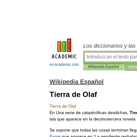
Los diccionarios y la
es-academic.com
Wikipedia Español
inter
Wikipedia Español
Tierra de Olaf
Tierra
de
Olaf
En
Una
serie
de
catastróficas
desdichas
,
Tie
isla
que
aparece
en
la
decimotercera
novela
Se
supone
que
todas
las
cosas
terminan
lle
Esmé
que
aparece
en
'
La
pendiente
resbala