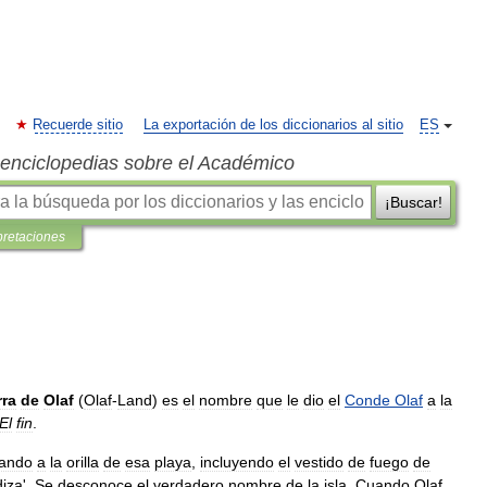
Recuerde sitio
La exportación de los diccionarios al sitio
ES
s enciclopedias sobre el Académico
¡Buscar!
pretaciones
rra
de
Olaf
(
Olaf
-
Land
)
es
el
nombre
que
le
dio
el
Conde
Olaf
a
la
El
fin
.
gando
a
la
orilla
de
esa
playa
,
incluyendo
el
vestido
de
fuego
de
diza
'.
Se
desconoce
el
verdadero
nombre
de
la
isla
.
Cuando
Olaf