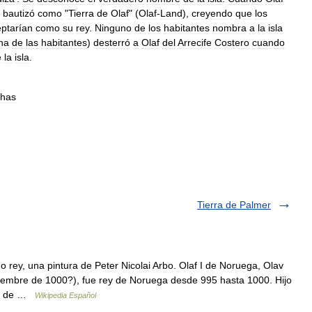
bautizó
como
"
Tierra
de
Olaf
" (
Olaf
-
Land
),
creyendo
que
los
ptarían
como
su
rey
.
Ninguno
de
los
habitantes
nombra
a
la
isla
na
de
las
habitantes
)
desterró
a
Olaf
del
Arrecife
Costero
cuando
e
la
isla
.
chas
Tierra de Palmer
 rey, una pintura de Peter Nicolai Arbo. Olaf I de Noruega, Olav
iembre de 1000?), fue rey de Noruega desde 995 hasta 1000. Hijo
eto de …
Wikipedia Español