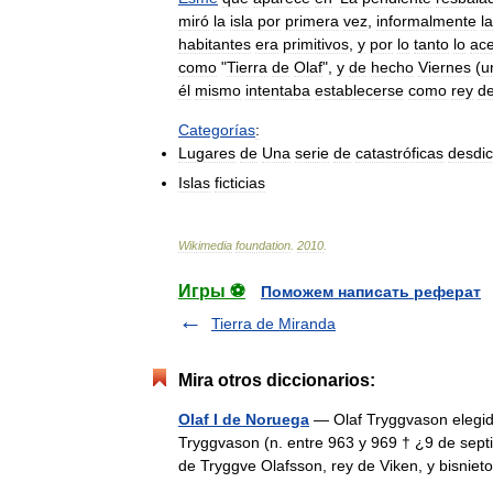
miró
la
isla
por
primera
vez
,
informalmente
la
habitantes
era
primitivos
,
y
por
lo
tanto
lo
ace
como
"
Tierra
de
Olaf
",
y
de
hecho
Viernes
(
u
él
mismo
intentaba
establecerse
como
rey
d
Categorías
:
Lugares
de
Una
serie
de
catastróficas
desdi
Islas
ficticias
Wikimedia
foundation
.
2010
.
Игры ⚽
Поможем написать реферат
Tierra de Miranda
Mira otros diccionarios:
Olaf I de Noruega
— Olaf Tryggvason elegido
Tryggvason (n. entre 963 y 969 † ¿9 de sept
de Tryggve Olafsson, rey de Viken, y bisni