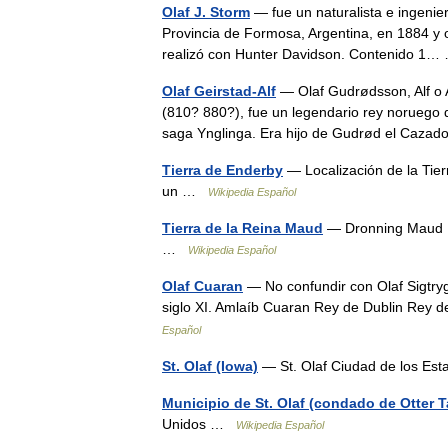
Olaf J. Storm
— fue un naturalista e ingenie
Provincia de Formosa, Argentina, en 1884 y o
realizó con Hunter Davidson. Contenido 
Olaf Geirstad-Alf
— Olaf Gudrødsson, Alf o A
(810? 880?), fue un legendario rey noruego de
saga Ynglinga. Era hijo de Gudrød el Caz
Tierra de Enderby
— Localización de la Tier
un …
Wikipedia Español
Tierra de la Reina Maud
— Dronning Maud La
…
Wikipedia Español
Olaf Cuaran
— No confundir con Olaf Sigtryg
siglo XI. Amlaíb Cuaran Rey de Dublin Re
Español
St. Olaf (Iowa)
— St. Olaf Ciudad de los E
Municipio de St. Olaf (condado de Otter T
Unidos …
Wikipedia Español