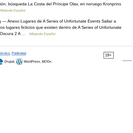
ón, búsqueda La Costa del Príncipe Olav, en noruego Kronprins
Wikipedia Español
s
— Anexo:Lugares de A Series of Unfortunate Events Saltar a
os lugares ficticios que existen dentro de A Series of Unfortunate
da Oscura 2 A …
Wikipedia Español
técnico
,
Publicidad
18+
Drupal,
WordPress, MODx.