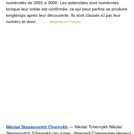
numérotés de 2001 à 3000. Les astéroïdes sont numérotés
lorsque leur orbite est confirmée, ce qui peut parfois se produire
longtemps après leur découverte. Ils sont classés ici par leur
numéro et donc… …
Wikipédia en Français
Nikolai Stepanovich Chernykh
— Nikolaï Tchernykh Nikolaï
Stepanovitch Tchernykh (en russe : Николай Степанович Черных,