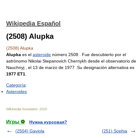
Wikipedia Español
(2508) Alupka
(2508) Alupka
Alupka
es el
asteroide
número 2508 . Fue descubierto por el
astrónomo Nikolai Stepanovich Chernykh desde el observatorio de
Nauchnyj , el 13 de marzo de 1977 .Su designación alternativa es
1977 ET1
.
Categoría
:
Asteroides
Wikimedia foundation
.
2010
.
Игры ⚽
Нужна курсовая?
(2504) Gaviola
(251) Sophia