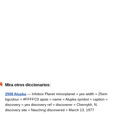
Mira otros diccionarios:
2508 Alupka
— Infobox Planet minorplanet = yes width = 25em
bgcolour = #FFFFC0 apsis = name = Alupka symbol = caption =
discovery = yes discovery ref = discoverer = Chernykh, N.
discovery site = Nauchnyj discovered = March 13, 1977