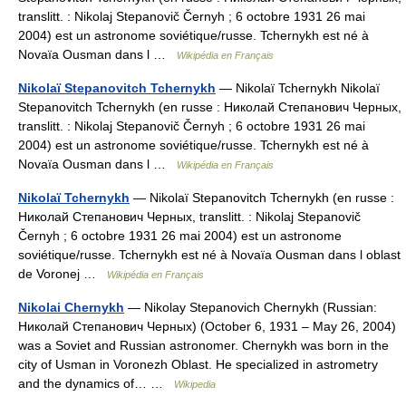
translitt. : Nikolaj Stepanovič Černyh ; 6 octobre 1931 26 mai
2004) est un astronome soviétique/russe. Tchernykh est né à
Novaïa Ousman dans l …
Wikipédia en Français
Nikolaï Stepanovitch Tchernykh
— Nikolaï Tchernykh Nikolaï
Stepanovitch Tchernykh (en russe : Николай Степанович Черных,
translitt. : Nikolaj Stepanovič Černyh ; 6 octobre 1931 26 mai
2004) est un astronome soviétique/russe. Tchernykh est né à
Novaïa Ousman dans l …
Wikipédia en Français
Nikolaï Tchernykh
— Nikolaï Stepanovitch Tchernykh (en russe :
Николай Степанович Черных, translitt. : Nikolaj Stepanovič
Černyh ; 6 octobre 1931 26 mai 2004) est un astronome
soviétique/russe. Tchernykh est né à Novaïa Ousman dans l oblast
de Voronej …
Wikipédia en Français
Nikolai Chernykh
— Nikolay Stepanovich Chernykh (Russian:
Николай Степанович Черных) (October 6, 1931 – May 26, 2004)
was a Soviet and Russian astronomer. Chernykh was born in the
city of Usman in Voronezh Oblast. He specialized in astrometry
and the dynamics of… …
Wikipedia