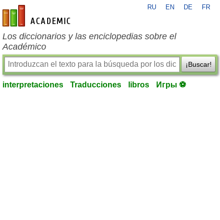
RU
EN
DE
FR
es-academic.com
Los diccionarios y las enciclopedias sobre el
Académico
¡Buscar!
interpretaciones
Traducciones
libros
Игры ⚽