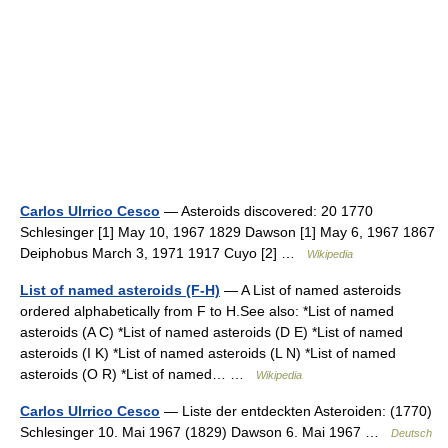
Carlos Ulrrico Cesco
— Asteroids discovered: 20 1770
Schlesinger [1] May 10, 1967 1829 Dawson [1] May 6, 1967 1867
Deiphobus March 3, 1971 1917 Cuyo [2] …
Wikipedia
List of named asteroids (F-H)
— A List of named asteroids
ordered alphabetically from F to H.See also: *List of named
asteroids (A C) *List of named asteroids (D E) *List of named
asteroids (I K) *List of named asteroids (L N) *List of named
asteroids (O R) *List of named… …
Wikipedia
Carlos Ulrrico Cesco
— Liste der entdeckten Asteroiden: (1770)
Schlesinger 10. Mai 1967 (1829) Dawson 6. Mai 1967 …
Deutsch