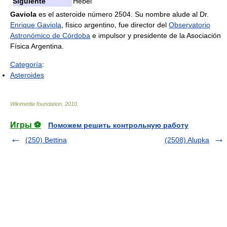
Siguiente
Hebei
Gaviola
es el asteroide número 2504. Su nombre alude al Dr.
Enrique Gaviola
, físico argentino, fue director del
Observatorio
Astronómico de Córdoba
e impulsor y presidente de la Asociación
Física Argentina.
Categoría
:
Asteroides
Wikimedia foundation
.
2010
.
Игры ⚽
Поможем решить контрольную работу
(250) Bettina
(2508) Alupka