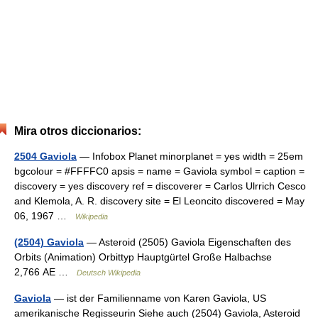
Mira otros diccionarios:
2504 Gaviola
— Infobox Planet minorplanet = yes width = 25em
bgcolour = #FFFFC0 apsis = name = Gaviola symbol = caption =
discovery = yes discovery ref = discoverer = Carlos Ulrrich Cesco
and Klemola, A. R. discovery site = El Leoncito discovered = May
06, 1967 …
Wikipedia
(2504) Gaviola
— Asteroid (2505) Gaviola Eigenschaften des
Orbits (Animation) Orbittyp Hauptgürtel Große Halbachse
2,766 AE …
Deutsch Wikipedia
Gaviola
— ist der Familienname von Karen Gaviola, US
amerikanische Regisseurin Siehe auch (2504) Gaviola, Asteroid