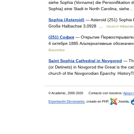
siehe Sophia (Vorname) die Personifikation de
Sophia) eine Stadt in North Carolina, sie
Sophia (Asteroid)
— Asteroid (251) Sophia E
Große Halbachse 3,0928 …
Deutsch Wikipedia
(251) София
— Открытие Первооткрывател
4 октября 1885 Альтернативные обозначе
Википедия
Saint Sophia Cathedral in Novgorod
— The 
(or Detinets) in Novgorod the Great is the c
church of the Novgorodian Eparchy. Histor
© Academic, 2000-2026
Contacte con nosotros:
Apoyo 
Exportación Diccionarios
, creado en PHP,
Joomla,