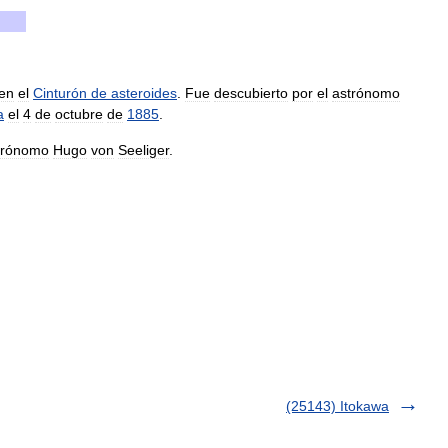
en
el
Cinturón
de
asteroides
.
Fue
descubierto
por
el
astrónomo
a
el
4
de
octubre
de
1885
.
trónomo
Hugo
von
Seeliger
.
(25143) Itokawa