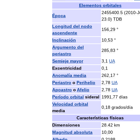
Elementos
orbitales
2455400
.
5
(
2010
-
J
Época
23
.
0
)
TDB
Longitud
del
nodo
156
,
29
°
ascendente
Inclinación
10
,
53
°
Argumento
del
285
,
83
°
periastro
Semieje
mayor
3
,
1
UA
Excentricidad
0
,
1
Anomalía
media
262
,
17
°
Periastro
o
Perihelio
2
,
78
UA
Apoastro
o
Afelio
2
,
78
UA
Período
orbital
sideral
1991
,
77
días
Velocidad
orbital
0
,
18
grados
/
día
media
Características
físicas
Dimensiones
28
.
42
km
Magnitud
absoluta
10
,
00
Albedo
0
,
2188