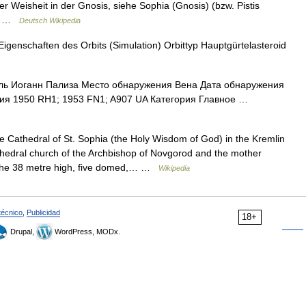
r Weisheit in der Gnosis, siehe Sophia (Gnosis) (bzw. Pistis
he… …
Deutsch Wikipedia
igenschaften des Orbits (Simulation) Orbittyp Hauptgürtelasteroid
ь Иоганн Пализа Место обнаружения Вена Дата обнаружения
ния 1950 RH1; 1953 FN1; A907 UA Категория Главное …
Cathedral of St. Sophia (the Holy Wisdom of God) in the Kremlin
athedral church of the Archbishop of Novgorod and the mother
yThe 38 metre high, five domed,… …
Wikipedia
técnico
,
Publicidad
18+
Drupal,
WordPress, MODx.