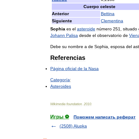
Cuerpo
celeste
Anterior
Bettina
Siguiente
Clementina
Sophia
es
el
asteroide
número
251
,
situado
Johann
Palisa
desde
el
observatorio
de
Vien
Debe
su
nombre
a
de
Sophia
,
esposa
del
as
Referencias
Página
oficial
de
la
Nasa
Categoría
:
Asteroides
Wikimedia
foundation
.
2010
.
Игры ⚽
Поможем написать реферат
(2508) Alupka