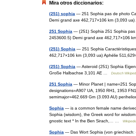
Mira otros diccionarios:
(251) sophia
— 251 Sophia pas de photo Car
Demi grand axe 462,717×106 km (3,093 ua
251 Sophia
— (251) Sophia 251 Sophia pas d
2453600.5) Demi grand axe 462,717×106 k
(251) Sophia
— 251 Sophia Caractéristiques
462,717×106 km (3,093 ua) Aphélie 511,62
(251) Sophia
— Asteroid (251) Sophia Eigens
Große Halbachse 3,101 AE …
Deutsch Wikiped
251 Sophia
— Minor Planet | name=251 Soph
designations=A907 UA, 1950 RH1, 1953 FN1 
semimajor=462.669 Gm (3.093 AU) perihe
Sophia
— is a common female name derived fr
Sophia (wisdom), the Greek word for wisdom , a
gnostic text * In the Ben Sirach,… …
Wikipedi
Sophia
— Das Wort Sophia (von griechisch: 