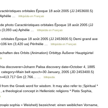
actéristiques orbitales Époque 18 août 2005 (JJ 2453600.5)
) Aphélie …
Wikipédia en Français
e photo Caractéristiques orbitales Époque 18 août 2005 (JJ
m (3,093 ua) Aphélie …
Wikipédia en Français
 orbitales Époque 18 août 2005 (JJ 2453600.5) Demi grand axe
9×106 km (3,420 ua) Périhélie …
Wikipédia en Français
chaften des Orbits (Animation) Orbittyp Äußerer Hauptgürtel
ia
ia discoverer=Johann Palisa discovery date=October 4, 1885
category=Main belt epoch=30 January, 2005 (JD 2453400.5)
lion=413.717 Gm (2.766… …
Wikipedia
om the Greek word for wisdom. It may also refer to:;Spiritual *
 theological concept in Hellenistic religions * Pistis Sophia,
a
σοφία sophia = Weisheit) bezeichnet: einen weiblichen Vorname,