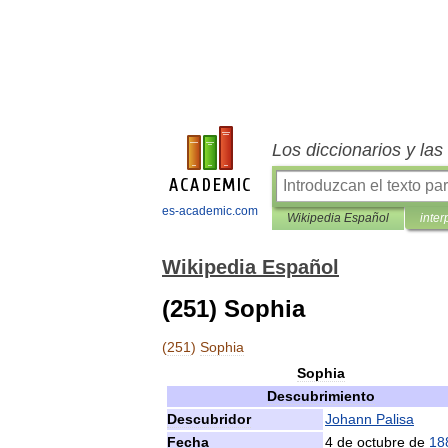
Los diccionarios y la
es-academic.com
Wikipedia Español
inter
Wikipedia Español
(251) Sophia
(
251
)
Sophia
Sophia
Descubrimiento
Descubridor
Johann
Palisa
Fecha
4
de
octubre
de
18