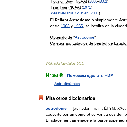
Houston
Bowl
(
NCAA
) (
2000
–
2001
)
Final
Four
(
NCAA
) (
1971
)
WrestleMania
X
-
Seven
(
2001
)
El
Reliant
Astrodome
o
simplemente
Ast
entre
1963
y
1965
,
se
localiza
en
la
ciudad
Obtenido
de
"
Astrodome
"
Categorías:
Estadios
de
béisbol
de
Estado
Wikimedia
foundation
.
2010
.
Игры ⚽
Поможем сделать НИР
Astrodinámica
Mira otros diccionarios:
astrodôme
— [astʀɔdom] n. m. ÉTYM. XXe; de
couverte par un dôme et servant à des démo
Emplacement aménagé à la partie supérieu