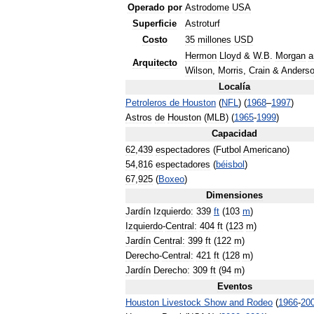
Operado
por
Astrodome
USA
Superficie
Astroturf
Costo
35
millones
USD
Hermon
Lloyd
&
W
.
B
.
Morgan
a
Arquitecto
Wilson
,
Morris
,
Crain
&
Anders
Localía
Petroleros
de
Houston
(
NFL
) (
1968
–
1997
)
Astros
de
Houston
(
MLB
) (
1965
-
1999
)
Capacidad
62
,
439
espectadores
(
Futbol
Americano
)
54
,
816
espectadores
(
béisbol
)
67
,
925
(
Boxeo
)
Dimensiones
Jardín
Izquierdo:
339
ft
(
103
m
)
Izquierdo
-
Central:
404
ft
(
123
m
)
Jardín
Central:
399
ft
(
122
m
)
Derecho
-
Central:
421
ft
(
128
m
)
Jardín
Derecho:
309
ft
(
94
m
)
Eventos
Houston
Livestock
Show
and
Rodeo
(
1966
-
20