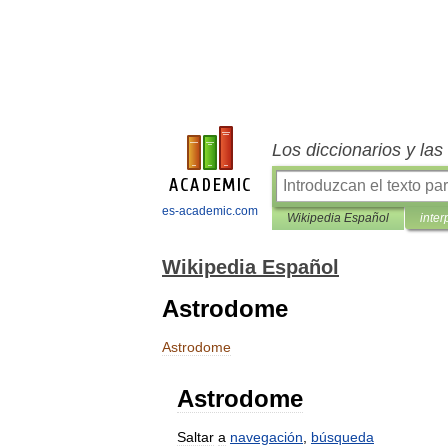
Los diccionarios y la
es-academic.com
Wikipedia Español
inter
Wikipedia Español
Astrodome
Astrodome
Astrodome
Saltar
a
navegación
,
búsqueda