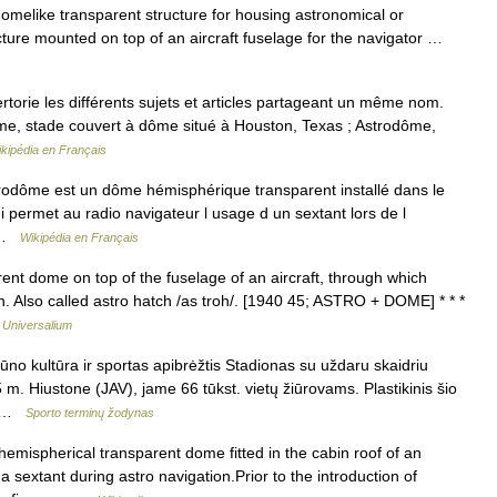
omelike transparent structure for housing astronomical or
ucture mounted on top of an aircraft fuselage for the navigator …
rie les différents sujets et articles partageant un même nom.
me, stade couvert à dôme situé à Houston, Texas ; Astrodôme,
kipédia en Français
dôme est un dôme hémisphérique transparent installé dans le
ui permet au radio navigateur l usage d un sextant lors de l
… …
Wikipédia en Français
ent dome on top of the fuselage of an aircraft, through which
n. Also called astro hatch /as troh/. [1940 45; ASTRO + DOME] * * *
…
Universalium
no kultūra ir sportas apibrėžtis Stadionas su uždaru skaidriu
. Hiustone (JAV), jame 66 tūkst. vietų žiūrovams. Plastikinis šio
ė… …
Sporto terminų žodynas
mispherical transparent dome fitted in the cabin roof of an
 a sextant during astro navigation.Prior to the introduction of