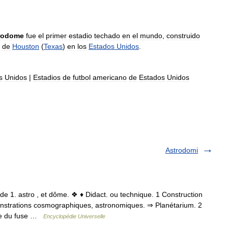
rodome
fue
el
primer
estadio
techado
en
el
mundo
,
construido
de
Houston
(
Texas
)
en
los
Estados
Unidos
.
s
Unidos
|
Estadios
de
futbol
americano
de
Estados
Unidos
Astrodomi
 1. astro , et dôme. ❖ ♦ Didact. ou technique. 1 Construction
nstrations cosmographiques, astronomiques. ⇒ Planétarium. 2
re du fuse …
Encyclopédie Universelle