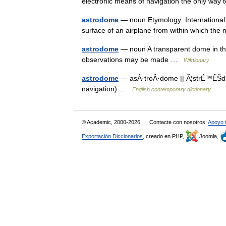
electronic means of navigation the only wa
astrodome
— noun Etymology: International 
surface of an airplane from within which th
astrodome
— noun A transparent dome in the 
observations may be made …
Wiktionary
astrodome
— asÂ·troÂ·dome || Ã¦strÉ™ÊŠdÉ
navigation) …
English contemporary dictionary
© Academic, 2000-2026
Contacte con nosotros:
Apoyo 
Exportación Diccionarios
, creado en PHP,
Joomla,