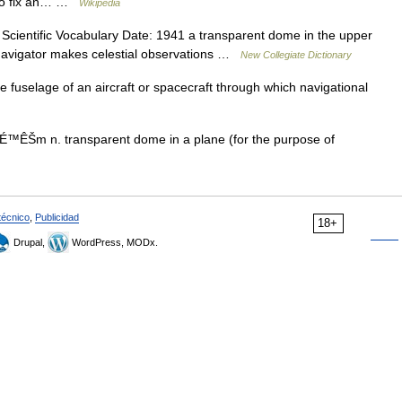
y to fix an… …
Wikipedia
Scientific Vocabulary Date: 1941 a transparent dome in the upper
e navigator makes celestial observations …
New Collegiate Dictionary
fuselage of an aircraft or spacecraft through which navigational
™ÊŠm n. transparent dome in a plane (for the purpose of
técnico
,
Publicidad
18+
Drupal,
WordPress, MODx.