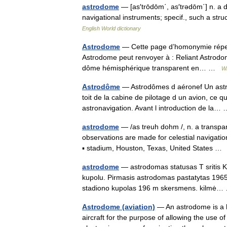
astrodome
— [as′trōdōm΄, as′trədōm΄] n. a d
navigational instruments; specif., such a str
English World dictionary
Astrodome
— Cette page d’homonymie réperto
Astrodome peut renvoyer à : Reliant Astrodo
dôme hémisphérique transparent en… …
Wi
Astrodôme
— Astrodômes d aéronef Un astro
toit de la cabine de pilotage d un avion, ce q
astronavigation. Avant l introduction de la
astrodome
— /as treuh dohm /, n. a transpar
observations are made for celestial navigatio
▪ stadium, Houston, Texas, United States 
astrodome
— astrodomas statusas T sritis Kū
kupolu. Pirmasis astrodomas pastatytas 1965 m
stadiono kupolas 196 m skersmens. kilm
Astrodome (aviation)
— An astrodome is a he
aircraft for the purpose of allowing the use of