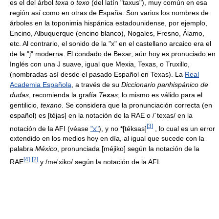
es el del árbol
texa
o
texo
(del latín "taxus"), muy común en esa
región así como en otras de España. Son varios los nombres de
árboles en la toponimia hispánica estadounidense, por ejemplo,
Encino, Albuquerque (encino blanco), Nogales, Fresno, Álamo,
etc. Al contrario, el sonido de la "x" en el castellano arcaico era el
de la "j" moderna. El condado de Bexar, aún hoy es pronuciado en
Inglés con una J suave, igual que Mexia, Texas, o Truxillo,
(nombradas así desde el pasado Español en Texas). La
Real
Academia Española
, a través de su
Diccionario panhispánico de
dudas
, recomienda la grafía
Te
x
as
; lo mismo es válido para el
gentilicio,
texano
. Se considera que la pronunciación correcta (en
español) es [téjas] en la notación de la RAE o
/ˈtexas/
en la
[
3
]
notación de la AFI (véase
"x"
), y no *[téksas]
, lo cual es un error
extendido en los medios hoy en día, al igual que sucede con la
palabra
México
, pronunciada [méjiko] según la notación de la
[
4
]
[
2
]
RAE
y
/me'xiko/
según la notación de la AFI.