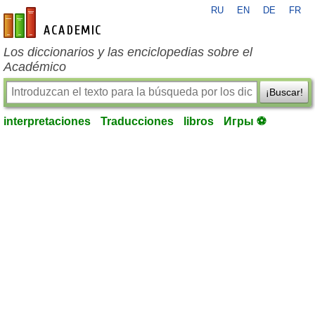
RU
EN
DE
FR
es-academic.com
Los diccionarios y las enciclopedias sobre el
Académico
¡Buscar!
interpretaciones
Traducciones
libros
Игры ⚽