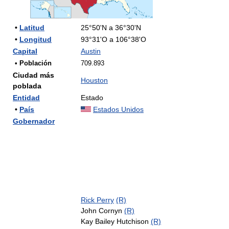
•
Latitud
25°50'N a 36°30'N
•
Longitud
93°31'O a 106°38'O
Capital
Austin
• Población
709.893
Ciudad más
Houston
poblada
Entidad
Estado
•
País
Estados Unidos
Gobernador
Rick Perry
(R)
John Cornyn
(R)
Kay Bailey Hutchison
(R)