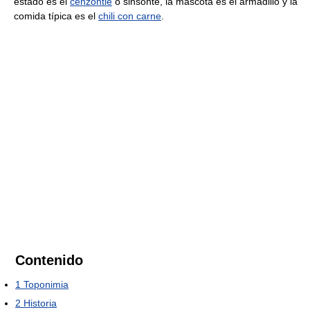
estado es el
cenzontle
o sinsonte, la mascota es el armadillo y la
comida típica es el
chili con carne
.
Contenido
1
Toponimia
2
Historia