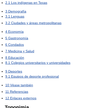
2.1
Los indígenas en Texas
3
Demografía
3.1
Lenguas
3.2
Ciudades y áreas metropolitanas
4
Economía
5
Gastronomía
6
Condados
7
Medicina y Salud
8
Educación
8.1
Colegios universitarios y universidades
9
Deportes
9.1
Equipos de deporte profesional
10
Véase también
11
Referencias
12
Enlaces externos
Toponimia