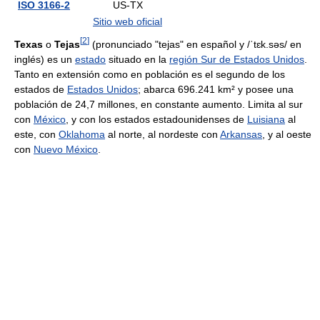
ISO 3166-2
US-TX
Sitio web oficial
[
2
]
Texas
o
Tejas
(pronunciado "tejas" en español y
/ˈtɛk.səs/
en
inglés) es un
estado
situado en la
región Sur de Estados Unidos
.
Tanto en extensión como en población es el segundo de los
estados de
Estados Unidos
; abarca 696.241 km² y posee una
población de 24,7 millones, en constante aumento. Limita al sur
con
México
, y con los estados estadounidenses de
Luisiana
al
este, con
Oklahoma
al norte, al nordeste con
Arkansas
, y al oeste
con
Nuevo México
.