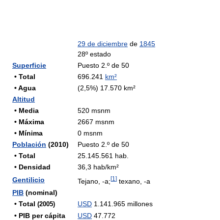
29 de diciembre
de
1845
28º estado
Superficie
Puesto 2.º de 50
• Total
696.241
km²
• Agua
(2,5%) 17.570 km²
Altitud
• Media
520 msnm
• Máxima
2667 msnm
• Mínima
0 msnm
Población
(2010)
Puesto 2.º de 50
• Total
25.145.561 hab.
• Densidad
36,3 hab/km²
[
1
]
Gentilicio
Tejano, -a;
texano, -a
PIB
(nominal)
• Total
USD
1.141.965 millones
(2005)
• PIB per cápita
USD
47.772