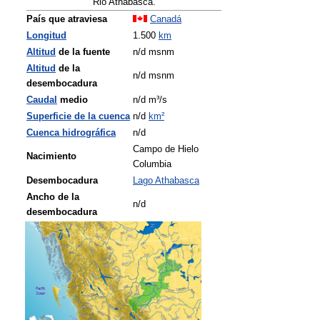
Rio Athabasca.
País que atraviesa
Canadá
Longitud
1.500
km
Altitud
de la fuente
n/d msnm
Altitud
de la
n/d msnm
desembocadura
Caudal
medio
n/d m³/s
Superficie de la cuenca
n/d
km²
Cuenca hidrográfica
n/d
Campo de Hielo
Nacimiento
Columbia
Desembocadura
Lago Athabasca
Ancho de la
n/d
desembocadura