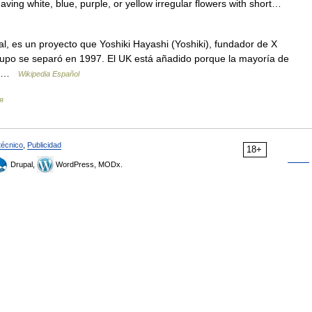
 having white, blue, purple, or yellow irregular flowers with short…
al, es un proyecto que Yoshiki Hayashi (Yoshiki), fundador de X
upo se separó en 1997. El UK está añadido porque la mayoría de
l… …
Wikipedia Español
я
técnico
,
Publicidad
18+
Drupal,
WordPress, MODx.