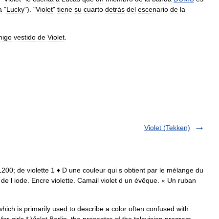
a
"
Lucky
"). "
Violet
"
tiene
su
cuarto
detrás
del
escenario
de
la
migo
vestido
de
Violet
.
Violet (Tekken)
. • 1200; de violette 1 ♦ D une couleur qui s obtient par le mélange du
s de l iode. Encre violette. Camail violet d un évêque. « Un ruban
which is primarily used to describe a color often confused with