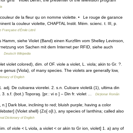
or girls * Violet Berlin, the presenter of the television program
ia
 De couleur de la fleur qu on nomme violette. • Le rouge de garance
inent la couleur violette, CHAPTAL Instit. Mém. scienc. t. III, p.
e Française d'Émile Littré
s Hamm, siehe Violet (Band) einen Kurzfilm vom Shelley Levinson,
Vernetzung von Sachen mit dem Internet per RFID, siehe auch
 …
Deutsch Wikipedia
olet violet colored), dim. of OF. viole a violet, L. viola; akin to Gr. ?.
 the genus {Viola}, of many species. The violets are generally low,
tionary of English
 1. adj. De culoarea viorelei. 2. s.n. Culoare violetă (1), ultima din
3. s.f. (bot.) Toporaş. [pr.: vi o ] – Din fr. violet …
Dicționar Român
}, n.] Dark blue, inclining to red; bluish purple; having a color
ter] {Violet shell} (Zo[ o]l.), any species of Ianthina; called also
nal Dictionary of English
dim. of viole < L viola, a violet < or akin to Gr ion, violet] 1. a) any of