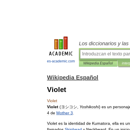
Los diccionarios y la
es-academic.com
Wikipedia Español
inter
Wikipedia Español
Violet
Violet
Violet
(
ヨシコシ
,
Yoshikoshi
)
es
un
personaj
4
de
Mother
3
.
Violet
es
la
identidad
de
Kumatora
,
ella
es
un
llamados
Skinhead
y
Neckbeard
.
En
un
inicio