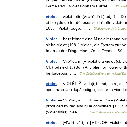
purple. People * Violet (name), a given name f
Game Pad * Violet Bonham Carter …
Wikiped
violet
— violet, ette (vi o lè, lè t ) adj. 1°
et l oxyde de fer déposés sur l étoffe y déterm
103. Violet rouge.… …
Dictionnaire de la Langu
Violet
— bezeichnet: eine Mittelalterband au
siehe Violet (1981) Violet., ein System zur 
Internet der Dinge einen Ort in Texas, USA
Violet
— Vi o*let, n. [F. violette a violet (cf. vi
Cf. {Iodine}.] 1. (Bot.) Any plant or flower of
herbaceous… …
The Collaborative International Dic
violet
— VIOLÉT, Ă, violeţi, te, adj., s.n., s.f.
spectrul solar (după indigo); culoarea viorelei. 
Violet
— Vi o*let, a. [Cf. F. violet. See {Violet
produced by red and blue combined. [1913 Webs
{violet snail}. See… …
The Collaborative Internatio
violet
— [vī′ə lit, vī′lit] n. [ME < OFr violette, 