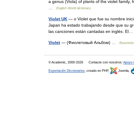
a genus (Viola) of plants of the violet family,
…
English World dictionary
Violet UK
— o Violet que fue su nombre inici
Japan ha estado trabajando desde que su gr
las canciones están cantadas en inglés. E
Violet
— (Фиолетовый Альбом) …
Википеди
© Academic, 2000-2026
Contacte con nosotros:
Apoyo 
Exportación Diccionarios
, creado en PHP,
Joomla,