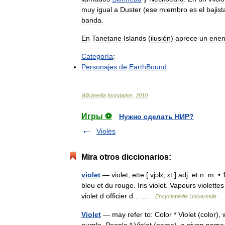
muy
igual
a
Duster
(
ese
miembro
es
el
bajist
banda
.
En
Tanetane
Islands
(
ilusión
)
aprece
un
ene
Categoría
:
Personajes
de
EarthBound
Wikimedia
foundation
.
2010
.
Игры ⚽
Нужно сделать НИР?
Violès
Mira otros diccionarios:
violet
— violet, ette [ vjɔlɛ, ɛt ] adj. et n. m
bleu et du rouge. Iris violet. Vapeurs violette
violet d officier d… …
Encyclopédie Universelle
Violet
— may refer to: Color * Violet (color), 