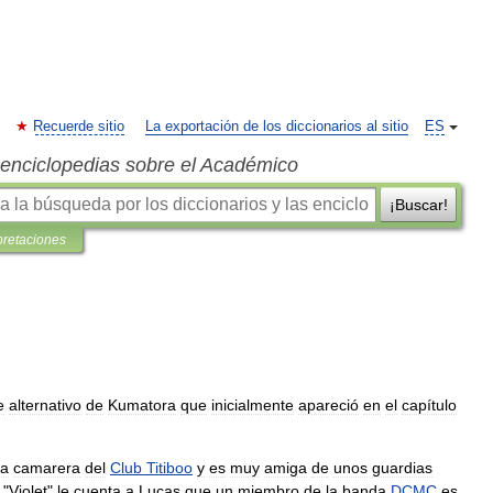
Recuerde sitio
La exportación de los diccionarios al sitio
ES
s enciclopedias sobre el Académico
¡Buscar!
pretaciones
e
alternativo
de
Kumatora
que
inicialmente
apareció
en
el
capítulo
a
camarera
del
Club
Titiboo
y
es
muy
amiga
de
unos
guardias
"
Violet
"
le
cuenta
a
Lucas
que
un
miembro
de
la
banda
DCMC
es