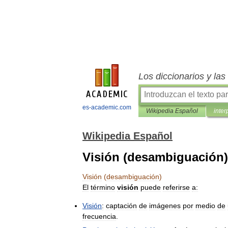
Los diccionarios y la
es-academic.com
Wikipedia Español
inter
Wikipedia Español
Visión (desambiguación)
Visión
(
desambiguación
)
El
término
visión
puede
referirse
a:
Visión
:
captación
de
imágenes
por
medio
de
frecuencia
.