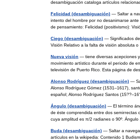
desambiguación cataloga artículos relaci
Felicidad (desambiguación)
— Saltar a nav
intento del hombre por no desanimarse ante 
de pensamiento: Felicidad (positivismo): Vi
Ciego (desambiguación)
— Significados de 
Visión Relativo a la falta de visión absoluta
Nueva visión
— tiene diversas acepciones y 
movimiento artístico durante el periodo de e
televisión de Puerto Rico. Esta página d
Alonso Rodríguez (desambiguación)
— Sal
Alonso Rodríguez Gómez (1531–1617), santo
español; Alonso Rodríguez Santos (15??–1
Ángulo (desambiguación)
— El término áng
de éste comprendida entre dos semirrectas c
cuya amplitud es π/2 radianes o 90º. Ángu
Buda (desambiguación)
— Saltar a navegac
artículos en la wikipedia: Contenido 1 Budi