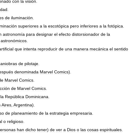
ionado
con
la
visión
.
idad
.
es
de
iluminación
.
uminación
superiores
a
la
escotópica
pero
inferiores
a
la
fotópica
.
n
astronomía
para
designar
el
efecto
distorsionador
de
la
astronómicos
.
artificial
que
intenta
reproducir
de
una
manera
mecánica
el
sentido
aniobras
de
pilotaje
.
espués
denominada
Marvel
Comics
).
de
Marvel
Comics
.
icción
de
Marvel
Comics
.
la
República
Dominicana
.
s
Aires
,
Argentina
).
so
de
planeamiento
de
la
estrategia
empresaria
.
l
o
religioso
.
ersonas
han
dicho
tener
)
de
ver
a
Dios
o
las
cosas
espirituales
.