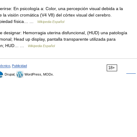
rirse: En psicología a: Color, una percepción visual debida a la
 la visión cromática (V4 V8) del córtex visual del cerebro.
propiedad física… …
Wikipedia Español
esignar: Hemorragia uterina disfuncional, (HUD) una patología
onal; Head up display, pantalla transparente utilizada para
visión; HUD… …
Wikipedia Español
técnico
,
Publicidad
18+
Drupal,
WordPress, MODx.