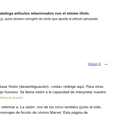
ataloga
artículos
relacionados
con
el
mismo
título
.
rno
,
quizá
desees
corregirlo
de
modo
que
apunte
al
artículo
apropiado
.
Visión 6
ase Visión (desambiguación). «vista» redirige aquí. Para otras
jo humano. Se llama visión a la capacidad de interpretar nuestro
Wikipedia Español
ferirse a: La visión: uno de los cinco sentidos (junto al oído,
 personajes de ficción de cómics Marvel. Esta página de