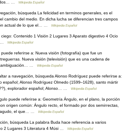
onados… …
Wikipedia Español
egación, búsqueda La felicidad en terminos generales, es el
el cambio del medio. En dicha lucha se diferencian tres campos
sión actual de lo que el… …
Wikipedia Español
ciego: Contenido 1 Visión 2 Lugares 3 Aparato digestivo 4 Ocio
 o …
Wikipedia Español
puede referirse a: Nueva visión (fotografía) que fue un
ntreguerras. Nueva visión (televisión) que es una cadena de
e desambiguación… …
Wikipedia Español
tar a navegación, búsqueda Alonso Rodríguez puede referirse a:
 español; Alonso Rodríguez Olmedo (1599–1628), santo mártir
6??), explorador español; Alonso… …
Wikipedia Español
ulo puede referirse a: Geometría Ángulo, en el plano, la porción
on origen común: Ángulo recto, el formado por dos semirrectas,
lo agudo, el que… …
Wikipedia Español
ión, búsqueda La palabra Buda hace referencia a varios
smo 2 Lugares 3 Literatura 4 Músi …
Wikipedia Español