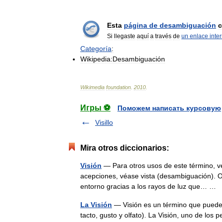
Esta
página
de
desambiguación
c
Si
llegaste
aquí
a
través
de
un
enlace
inte
Categoría
:
Wikipedia:Desambiguación
Wikimedia
foundation
.
2010
.
Игры ⚽
Поможем написать курсовую
Visillo
Mira otros diccionarios:
Visión
— Para otros usos de este término, vé
acepciones, véase vista (desambiguación). O
entorno gracias a los rayos de luz que… …
La Visión
— Visión es un término que puede re
tacto, gusto y olfato). La Visión, uno de los