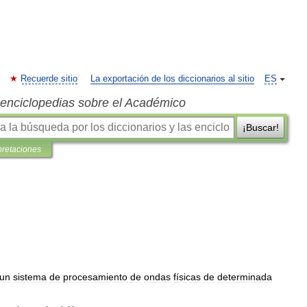
Recuerde sitio
La exportación de los diccionarios al sitio
ES
s enciclopedias sobre el Académico
¡Buscar!
pretaciones
un
sistema
de
procesamiento
de
ondas
físicas
de
determinada