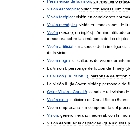
Persistencia
de
la
visión
:
un
fenómeno
relac
Visión
escotópica
:
visión
con
escasa
luminos
Visión
fotópica
:
visión
en
condiciones
normal
Visión
mesópica
:
visión
en
condiciones
de
il
Visión
(
seeing
,
en
inglés
)
:
término
utilizado
e
atmósfera
sobre
las
imágenes
de
los
objetos
Visión
artificial
:
un
aspecto
de
la
inteligencia
de
la
visión
.
Visión
negra
:
dificultades
de
visión
durante
m
La
Visión
I:
personaje
de
ficción
de
Timely
(
d
La
Visión
(
La
Visión
II
)
:
personaje
de
ficción
La
Visión
III
(
la
Joven
Visión
)
:
personaje
de
f
Color
Visión
-
Canal
9
:
canal
de
televisión
de
Visión
siete
:
noticiero
de
Canal
Siete
(
Bueno
Visión
empresaria:
un
componente
del
proce
Visión
,
género
literario
medieval
,
con
fin
mora
Visión
espiritual:
la
capacidad
(
que
algunas
p