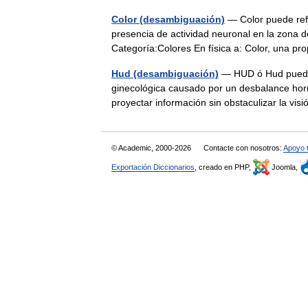
Color (desambiguación)
— Color puede refe
presencia de actividad neuronal en la zona de
Categoría:Colores En física a: Color, una 
Hud (desambiguación)
— HUD ó Hud puede d
ginecológica causado por un desbalance horm
proyectar información sin obstaculizar la 
© Academic, 2000-2026
Contacte con nosotros:
Apoyo 
Exportación Diccionarios
, creado en PHP,
Joomla,