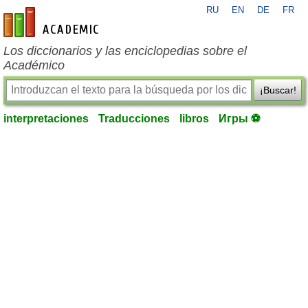
RU
EN
DE
FR
es-academic.com
Los diccionarios y las enciclopedias sobre el
Académico
¡Buscar!
interpretaciones
Traducciones
libros
Игры ⚽