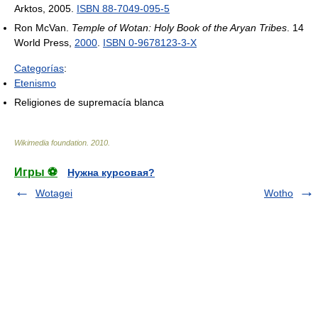
Arktos, 2005.
ISBN 88-7049-095-5
Ron McVan.
Temple of Wotan: Holy Book of the Aryan Tribes
. 14
World Press,
2000
.
ISBN 0-9678123-3-X
Categorías
:
Etenismo
Religiones de supremacía blanca
Wikimedia foundation
.
2010
.
Игры ⚽
Нужна курсовая?
Wotagei
Wotho