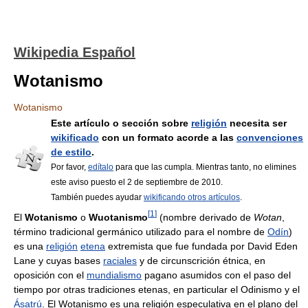
Wikipedia Español
Wotanismo
Wotanismo
Este artículo o sección sobre
religión
necesita ser
wikificado
con un formato acorde a las
convenciones
de estilo
.
Por favor,
edítalo
para que las cumpla. Mientras tanto, no elimines
este aviso puesto el 2 de septiembre de 2010.
También puedes ayudar
wikificando otros artículos
.
[
1
]
El
Wotanismo
o
Wuotanismo
(nombre derivado de
Wotan
,
término tradicional germánico utilizado para el nombre de
Odín
)
es una
religión
etena
extremista que fue fundada por David Eden
Lane y cuyas bases
raciales
y de circunscrición étnica, en
oposición con el
mundialismo
pagano asumidos con el paso del
tiempo por otras tradiciones etenas, en particular el Odinismo y el
Ásatrú
. El Wotanismo es una religión especulativa en el plano del