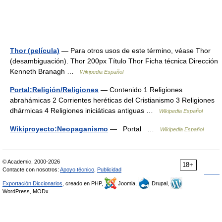
Thor (película)
— Para otros usos de este término, véase Thor
(desambiguación). Thor 200px Título Thor Ficha técnica Dirección
Kenneth Branagh …
Wikipedia Español
Portal:Religión/Religiones
— Contenido 1 Religiones
abrahámicas 2 Corrientes heréticas del Cristianismo 3 Religiones
dhármicas 4 Religiones iniciáticas antiguas …
Wikipedia Español
Wikiproyecto:Neopaganismo
— Portal …
Wikipedia Español
© Academic, 2000-2026
18+
Contacte con nosotros:
Apoyo técnico
,
Publicidad
Exportación Diccionarios
, creado en PHP,
Joomla,
Drupal,
WordPress, MODx.