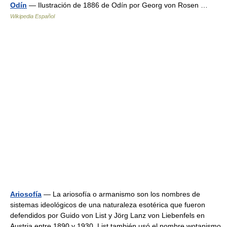
Odín
— Ilustración de 1886 de Odín por Georg von Rosen …
Wikipedia Español
Ariosofía
— La ariosofía o armanismo son los nombres de
sistemas ideológicos de una naturaleza esotérica que fueron
defendidos por Guido von List y Jörg Lanz von Liebenfels en
Austria entre 1890 y 1930. List también usó el nombre wotanismo,