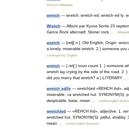
Deutsch Wikipedia
wretch
— wretch; wretch·ed; wretch·ed·ly; 
Wretch
— Album par Kyuss Sortie 23 septemb
Genre Rock alternatif, Stoner rock …
Wikipéd
wretch
— [retʃ] n [: Old English; Origin: wre
a lonely, miserable wretch. 2.) someone you
contemporary English
wretch
— [ retʃ ] noun count 1. ) someone who 
wretch lay crying by the side of the road.
did you marry that wretch? a ) LITERARY
wretch´ed|ly
— wretch|ed «REHCH ihd», adject
miserable: »a wretched hut. SYNONYM(S): pit
despicable, base, mean …
Useful english diction
wretch|ed
— «REHCH ihd», adjective. 1. very
wretched hut. SYNONYM(S): pitiful, shabby. 
mean …
Useful english dictionary