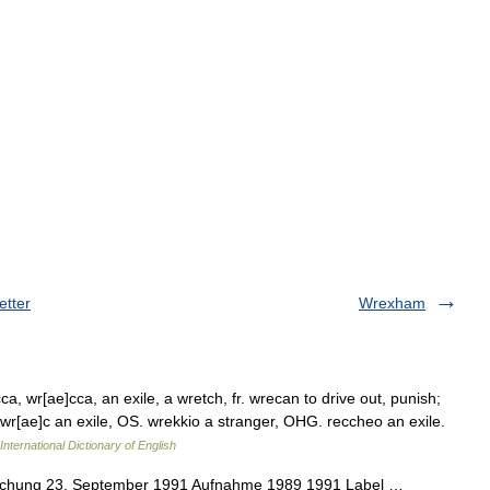
etter
Wrexham
, wr[ae]cca, an exile, a wretch, fr. wrecan to drive out, punish;
. wr[ae]c an exile, OS. wrekkio a stranger, OHG. reccheo an exile.
International Dictionary of English
lichung 23. September 1991 Aufnahme 1989 1991 Label …