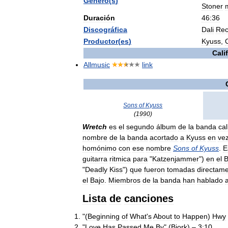
Género
(
s
)
Stoner
Duración
46:36
Discográfica
Dali
Rec
Productor
(
es
)
Kyuss
,
Cali
Allmusic
link
Sons
of
Kyuss
(
1990
)
Wretch
es
el
segundo
álbum
de
la
banda
cal
nombre
de
la
banda
acortado
a
Kyuss
en
ve
homónimo
con
ese
nombre
Sons
of
Kyuss
.
E
guitarra
ritmica
para
"
Katzenjammer
")
en
el
B
"
Deadly
Kiss
")
que
fueron
tomadas
directam
el
Bajo
.
Miembros
de
la
banda
han
hablado
Lista
de
canciones
"(
Beginning
of
What
'
s
About
to
Happen
)
Hwy
"
Love
Has
Passed
Me
By
" (
Bjork
) –
3:10