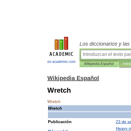
Los diccionarios y la
es-academic.com
Wikipedia Español
inter
Wikipedia Español
Wretch
Wretch
Wretch
Publicación
23
de
s
Heavy
m