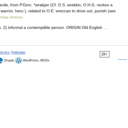
exile, from P.Gmc. *wrakjan (Cf. O.S. wrekkio, O.H.G. reckeo a
arrior, hero ), related to O.E. wreccan to drive out, punish (see
mology dictionary
 2) informal a contemptible person. ORIGIN Old English …
técnico
,
Publicidad
18+
Drupal,
WordPress, MODx.