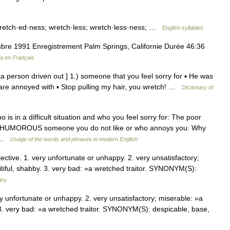
wretch·ed·ness; wretch·less; wretch·less·ness; …
English syllables
re 1991 Enregistrement Palm Springs, Californie Durée 46:36
ia en Français
cca person driven out ] 1.) someone that you feel sorry for ▪ He was
 are annoyed with ▪ Stop pulling my hair, you wretch! …
Dictionary of
is in a difficult situation and who you feel sorry for: The poor
 2. ) HUMOROUS someone you do not like or who annoys you: Why
… …
Usage of the words and phrases in modern English
ive. 1. very unfortunate or unhappy. 2. very unsatisfactory;
iful, shabby. 3. very bad: »a wretched traitor. SYNONYM(S):
ary
 unfortunate or unhappy. 2. very unsatisfactory; miserable: »a
3. very bad: »a wretched traitor. SYNONYM(S): despicable, base,