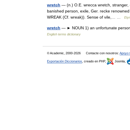
wretch
— (n.) O.E. wrecca wretch, stranger, 
banished person, exile, Ger. recke renowned w
WREAK (Cf. wreak)). Sense of vile,… …
Ety
wretch
— ► NOUN 1) an unfortunate person.
English terms dictionary
© Academic, 2000-2026
Contacte con nosotros:
Apoyo 
Exportación Diccionarios
, creado en PHP,
Joomla,