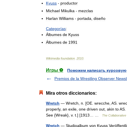
Kyuss
-
productor
Michael
Mikulka
-
mezclas
Harlan
Williams
-
portada
,
diseño
Categorías
:
Álbumes
de
Kyuss
Álbumes
de
1991
Wikimedia
foundation
.
2010
.
Игры ⚽
Поможем написать курсовую
Premios de la Wrestling Observer Newsl
Mira otros diccionarios:
Wretch
— Wretch, n. [OE. wrecche, AS. wrecca
properly, an exile, one driven out, akin to AS
See {Wreak}, v. t.] [1913… …
The Collaborative 
Wretch
— Studioalbum von Kyuss Veröffent