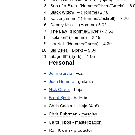
"
Son
of
a
Bitch
" (
Homme
/
Oliveri
/
Garcia
) –
6:
"
Black
Widow
" – (
Homme
)
2:40
"
Katzenjammer
" (
Homme
/
Cockrell
) –
2:20
"
Deadly
Kiss
" – (
Homme
)
5:02
"
The
Law
" (
Homme
/
Oliveri
) -
7:50
"
Isolation
" (
Homme
) –
2:45
"
I
'
m
Not
" (
Homme
/
Garcia
) –
4:30
"
Big
Bikes
" (
Bjork
) –
5:04
"
Stage
III
" (
Bjork
) –
4:05
Personal
John
Garcia
-
voz
Josh
Homme
-
guitarra
Nick
Oliveri
-
bajo
Brant
Bjork
-
batería
Chris
Cockrell
-
bajo
(
4
,
6
)
Chris
Fuhrman
-
mezclas
Carol
Hibbs
-
masterización
Ron
Krown
-
productor