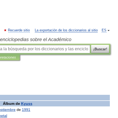
Recuerde sitio
La exportación de los diccionarios al sitio
ES
s enciclopedias sobre el Académico
¡Buscar!
pretaciones
Álbum
de
Kyuss
eptiembre
de
1991
etal