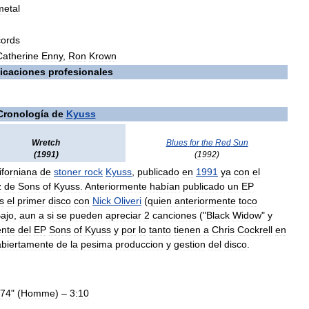
metal
ords
Catherine
Enny
,
Ron
Krown
ficaciones
profesionales
Cronología
de
Kyuss
Wretch
Blues
for
the
Red
Sun
(
1991
)
(
1992
)
iforniana
de
stoner
rock
Kyuss
,
publicado
en
1991
ya
con
el
z
de
Sons
of
Kyuss
.
Anteriormente
habían
publicado
un
EP
s
el
primer
disco
con
Nick
Oliveri
(
quien
anteriormente
toco
ajo
,
aun
a
si
se
pueden
apreciar
2
canciones
("
Black
Widow
"
y
ente
del
EP
Sons
of
Kyuss
y
por
lo
tanto
tienen
a
Chris
Cockrell
en
abiertamente
de
la
pesima
produccion
y
gestion
del
disco
.
74
" (
Homme
) –
3:10