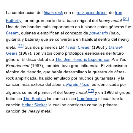
La combinación del
blues rock
con el
rock psicodélico
, de
Iron
[
21
]
Butterfly
, formó gran parte de la base original del
heavy metal
.
Una de las bandas más importantes en fusionar estos géneros fue
Cream
, quienes ejemplifican el concepto de
power trio
(bajo,
guitarra y batería) que se convertiría en habitual dentro del
heavy
[
22
]
metal
.
Sus dos primeros LP,
Fresh Cream
(1966) y
Disraeli
Gears
(1967), son vistos como prototipos esenciales del futuro
género. El disco debut de
The Jimi Hendrix Experience
,
Are You
Experienced
(1967), también tuvo gran influencia. El virtuosismo
técnico de Hendrix, que había desarrollado la guitarra de
blues-
rock
amplificada, ha sido emulado por muchos guitarristas, y la
canción más exitosa del álbum,
Purple Haze
, es identificada por
[
17
]
algunos como el primer
hit
del
heavy metal
.
y en 1968 el grupo
británico
The Beatles
lanzan su disco
homónimo
el cual trae la
canción
Helter Skelter
la cual se considera como la primera
canción del
heavy metal
.