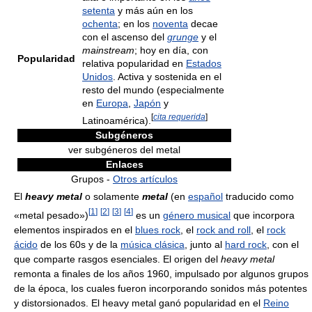
setenta
y más aún en los
ochenta
; en los
noventa
decae
con el ascenso del
grunge
y el
mainstream
; hoy en día, con
Popularidad
relativa popularidad en
Estados
Unidos
. Activa y sostenida en el
resto del mundo (especialmente
en
Europa
,
Japón
y
[
cita requerida
]
Latinoamérica).
Subgéneros
ver subgéneros del metal
Enlaces
Grupos -
Otros artículos
El
heavy metal
o solamente
metal
(en
español
traducido como
[
1
]
[
2
]
[
3
]
[
4
]
«metal pesado»)
es un
género musical
que incorpora
elementos inspirados en el
blues rock
, el
rock and roll
, el
rock
ácido
de los 60s y de la
música clásica
, junto al
hard rock
, con el
que comparte rasgos esenciales. El origen del
heavy metal
remonta a finales de los años 1960, impulsado por algunos grupos
de la época, los cuales fueron incorporando sonidos más potentes
y distorsionados. El heavy metal ganó popularidad en el
Reino