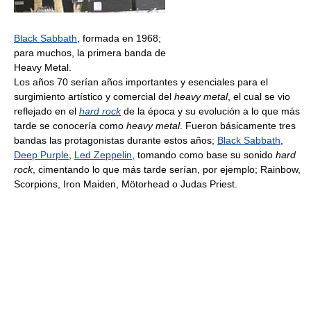
Black Sabbath
, formada en 1968;
para muchos, la primera banda de
Heavy Metal.
Los años 70 serían años importantes y esenciales para el
surgimiento artístico y comercial del
heavy metal
, el cual se vio
reflejado en el
hard rock
de la época y su evolución a lo que más
tarde se conocería como
heavy metal
. Fueron básicamente tres
bandas las protagonistas durante estos años;
Black Sabbath
,
Deep Purple
,
Led Zeppelin
, tomando como base su sonido
hard
rock
, cimentando lo que más tarde serían, por ejemplo; Rainbow,
Scorpions, Iron Maiden, Mötorhead o Judas Priest.