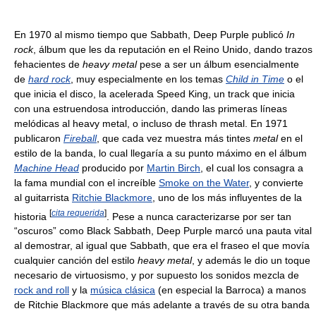
En 1970 al mismo tiempo que Sabbath, Deep Purple publicó
In
rock
, álbum que les da reputación en el Reino Unido, dando trazos
fehacientes de
heavy metal
pese a ser un álbum esencialmente
de
hard rock
, muy especialmente en los temas
Child in Time
o el
que inicia el disco, la acelerada Speed King, un track que inicia
con una estruendosa introducción, dando las primeras líneas
melódicas al heavy metal, o incluso de thrash metal. En 1971
publicaron
Fireball
, que cada vez muestra más tintes
metal
en el
estilo de la banda, lo cual llegaría a su punto máximo en el álbum
Machine Head
producido por
Martin Birch
, el cual los consagra a
la fama mundial con el increíble
Smoke on the Water
, y convierte
al guitarrista
Ritchie Blackmore
, uno de los más influyentes de la
[
cita requerida
]
historia
. Pese a nunca caracterizarse por ser tan
“oscuros” como Black Sabbath, Deep Purple marcó una pauta vital
al demostrar, al igual que Sabbath, que era el fraseo el que movía
cualquier canción del estilo
heavy metal
, y además le dio un toque
necesario de virtuosismo, y por supuesto los sonidos mezcla de
rock and roll
y la
música clásica
(en especial la Barroca) a manos
de Ritchie Blackmore que más adelante a través de su otra banda