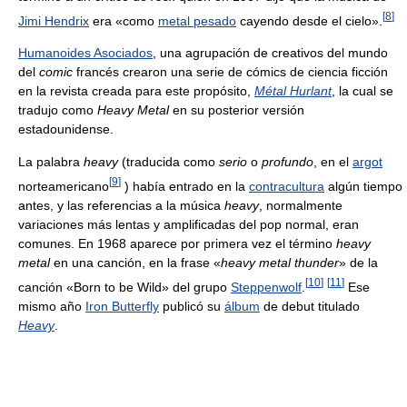
[
8
]
Jimi Hendrix
era «como
metal pesado
cayendo desde el cielo».
Humanoides Asociados
, una agrupación de creativos del mundo
del
comic
francés crearon una serie de cómics de ciencia ficción
en la revista creada para este propósito,
Métal Hurlant
, la cual se
tradujo como
Heavy Metal
en su posterior versión
estadounidense.
La palabra
heavy
(traducida como
serio
o
profundo
, en el
argot
[
9
]
norteamericano
) había entrado en la
contracultura
algún tiempo
antes, y las referencias a la música
heavy
, normalmente
variaciones más lentas y amplificadas del pop normal, eran
comunes. En 1968 aparece por primera vez el término
heavy
metal
en una canción, en la frase «
heavy metal thunder
» de la
[
10
]
[
11
]
canción «Born to be Wild» del grupo
Steppenwolf
.
Ese
mismo año
Iron Butterfly
publicó su
álbum
de debut titulado
Heavy
.