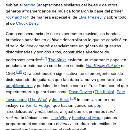
subían el
tempo
(adaptaciones similares del
blues
y de otros
géneros afroamericanos de música formaron la base del primer
rock and roll
, de manera especial el de
Elvis Presley
, y sobre todo
el de
Chuck Berry
.
Como consecuencia de este experimento musical, las bandas
británicas basadas en el
blues
desarrollaron lo que se convirtió en
el sello del
heavy metal
: esencialmente un género de guitarras
distorsionadas y sonidos altos, construidos alrededor de
[
17
]
poderosos acordes
The Kinks
tuvieron un importante papel en
popularizar este nuevo sonido con su éxito
You Really Got Me
en
[
18
]
1964.
Otra contribución significativa fue el emergente sonido
distorsionado de guitarras que facilitaba la nueva generación de
amplificadores
y pedales de efectos como el Fuzz Tone con el que
experimentaron guitarristas como
Dave Davies
(
The Kinks
),
Pete
[
19
]
Townshend
(
The Who
) y
Jeff Beck
.
Influencias anteriores
incluyen a
Vanilla Fudge
, que hacían canciones
pop
"sicodelizadas" y más lentas, al igual que los primeros
hard
rockers
británicos como
The Who
y
Fleetwood Mac
, quienes
prepararon el camino para el
heavy
introduciendo estilos de
percusión más agresivos en el
rock and roll
.