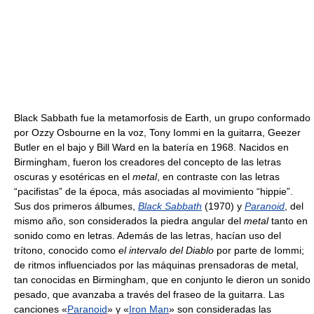
Black Sabbath fue la metamorfosis de Earth, un grupo conformado
por Ozzy Osbourne en la voz, Tony Iommi en la guitarra, Geezer
Butler en el bajo y Bill Ward en la batería en 1968. Nacidos en
Birmingham, fueron los creadores del concepto de las letras
oscuras y esotéricas en el
metal
, en contraste con las letras
“pacifistas” de la época, más asociadas al movimiento “hippie”.
Sus dos primeros álbumes,
Black Sabbath
(1970) y
Paranoid
, del
mismo año, son considerados la piedra angular del
metal
tanto en
sonido como en letras. Además de las letras, hacían uso del
trítono, conocido como
el intervalo del Diablo
por parte de Iommi;
de ritmos influenciados por las máquinas prensadoras de metal,
tan conocidas en Birmingham, que en conjunto le dieron un sonido
pesado, que avanzaba a través del fraseo de la guitarra. Las
canciones «
Paranoid
» y «
Iron Man
» son consideradas las