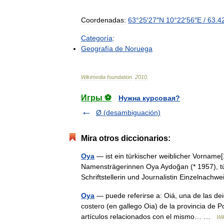
Coordenadas:
63
°
25
′
27
″
N
10
°
22
′
56
″
E
/
63
.
4
Categoría
:
Geografía
de
Noruega
Wikimedia
foundation
.
2010
.
Игры ⚽
Нужна курсовая?
Ø (desambiguación)
Mira otros diccionarios:
Oya
— ist ein türkischer weiblicher Vorname[
Namensträgerinnen Oya Aydoğan (* 1957), tür
Schriftstellerin und Journalistin Einzelna
Oya
— puede referirse a: Oiá, una de las dei
costero (en gallego Oia) de la provincia de
artículos relacionados con el mismo… …
Wi