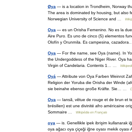
Øya
— is a location in Trondheim, Norway that 
The area is dominated by housing, but also fe
Norwegian University of Science and …
Wiki
Oya
— es un Orisha Femenino. No es la due
Aire Puro. Es uno de cinco (5) elementos fun
Olofín y Orunmila. Es campesina, cazado
Oya
— For the name, see Oya (name). In Yorub
the Undergoddess of the Niger River. Oya has
Virgin of Candelaria. Contents 1… …
Wikiped
Oyá
— Attribute von Oya Farben Weinrot Zahle
Religion der Yoruba die Orisha der Winde (af
sie beinahe ebenso große Kräfte. Sie… …
D
Oya
— Iansã, vêtue de rouge et de brun et t
brésilien) est une divinité afro américaine orig
Sommaire …
Wikipédia en Français
oya
— is. Genellikle ipek ibrişim kullanarak iğ
oya ağacı oya çiçeği iğne oyası mekik oyası 