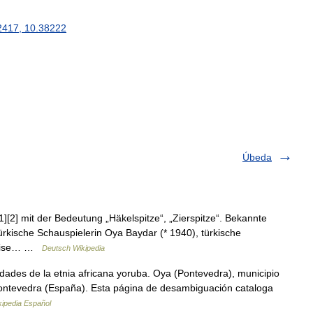
2417
,
10
.
38222
Úbeda
1][2] mit der Bedeutung „Häkelspitze“, „Zierspitze“. Bekannte
kische Schauspielerin Oya Baydar (* 1940), türkische
chweise… …
Deutsch Wikipedia
dades de la etnia africana yoruba. Oya (Pontevedra), municipio
 Pontevedra (España). Esta página de desambiguación cataloga
kipedia Español