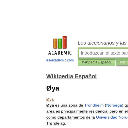
Los diccionarios y la
es-academic.com
Wikipedia Español
inter
Wikipedia Español
Øya
Øya
Øya
es
una
zona
de
Trondheim
(
Noruega
)
q
área
es
principalmente
residencial
pero
en
el
como
departamentos
de
la
Universidad
Noru
Trøndelag
.