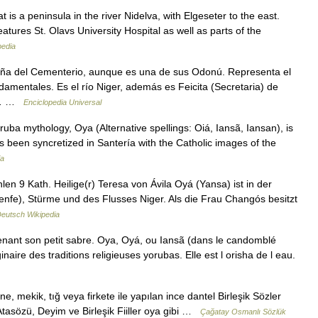
is a peninsula in the river Nidelva, with Elgeseter to the east.
atures St. Olavs University Hospital as well as parts of the
pedia
ña del Cementerio, aunque es una de sus Odonú. Representa el
damentales. Es el río Niger, además es Feicita (Secretaria) de
ra… …
Enciclopedia Universal
a mythology, Oya (Alternative spellings: Oiá, Iansã, Iansan), is
 been syncretized in Santería with the Catholic images of the
ia
n 9 Kath. Heilige(r) Teresa von Ávila Oyá (Yansa) ist in der
enfe), Stürme und des Flusses Niger. Als die Frau Changós besitzt
eutsch Wikipedia
enant son petit sabre. Oya, Oyá, ou Iansã (dans le candomblé
inaire des traditions religieuses yorubas. Elle est l orisha de l eau.
ne, mekik, tığ veya firkete ile yapılan ince dantel Birleşik Sözler
Atasözü, Deyim ve Birleşik Fiiller oya gibi …
Çağatay Osmanlı Sözlük