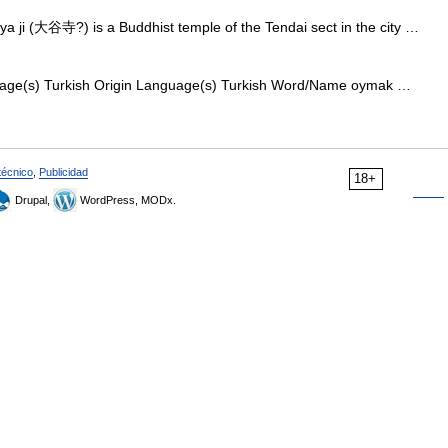
ya ji (大谷寺?) is a Buddhist temple of the Tendai sect in the city …
ge(s) Turkish Origin Language(s) Turkish Word/Name oymak …
técnico
,
Publicidad
18+
Drupal,
WordPress, MODx.