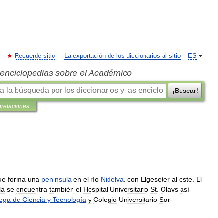
Recuerde sitio
La exportación de los diccionarios al sitio
ES
s enciclopedias sobre el Académico
¡Buscar!
pretaciones
ue
forma
una
península
en
el
río
Nidelva
,
con
Elgeseter
al
este
.
El
la
se
encuentra
también
el
Hospital
Universitario
St
.
Olavs
así
ega
de
Ciencia
y
Tecnología
y
Colegio
Universitario
Sør
-