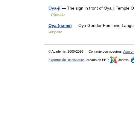
Ōya-ji
— The sign in front of Ōya ji Temple Ō
Wikipedia
Oya (name)
— Oya Gender Feminine Langua
Wikipedia
© Academic, 2000-2026
Contacte con nosotros:
Apoyo 
Exportación Diccionarios
, creado en PHP,
Joomla,