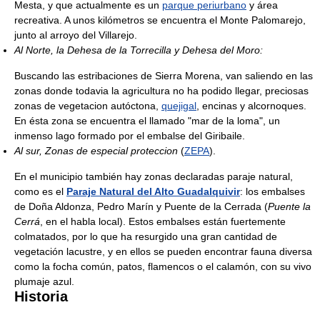
Mesta, y que actualmente es un
parque periurbano
y área
recreativa. A unos kilómetros se encuentra el Monte Palomarejo,
junto al arroyo del Villarejo.
Al Norte, la Dehesa de la Torrecilla y Dehesa del Moro:
Buscando las estribaciones de Sierra Morena, van saliendo en las
zonas donde todavia la agricultura no ha podido llegar, preciosas
zonas de vegetacion autóctona,
quejigal
, encinas y alcornoques.
En ésta zona se encuentra el llamado "mar de la loma", un
inmenso lago formado por el embalse del Giribaile.
Al sur, Zonas de especial proteccion
(
ZEPA
).
En el municipio también hay zonas declaradas paraje natural,
como es el
Paraje Natural del Alto Guadalquivir
: los embalses
de Doña Aldonza, Pedro Marín y Puente de la Cerrada (
Puente la
Cerrá
, en el habla local). Estos embalses están fuertemente
colmatados, por lo que ha resurgido una gran cantidad de
vegetación lacustre, y en ellos se pueden encontrar fauna diversa
como la focha común, patos, flamencos o el calamón, con su vivo
plumaje azul.
Historia