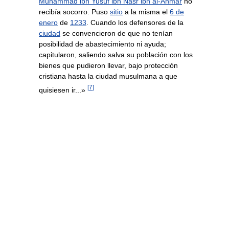
Muhammad ibn Yusuf ibn Nasr ibn al-Ahmar
no
recibía socorro. Puso
sitio
a la misma el
6 de
enero
de
1233
. Cuando los defensores de la
ciudad
se convencieron de que no tenían
posibilidad de abastecimiento ni ayuda;
capitularon, saliendo salva su población con los
bienes que pudieron llevar, bajo protección
cristiana hasta la ciudad musulmana a que
[
7
]
quisiesen ir...»