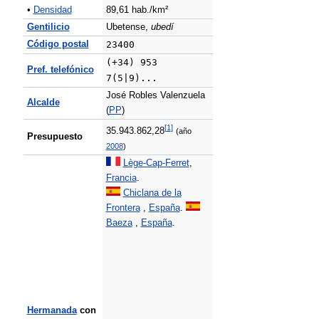
•
Densidad
89,61 hab./km²
Gentilicio
Ubetense,
ubedí
Código postal
23400
(+34) 953
Pref. telefónico
7(5|9)...
José Robles Valenzuela
Alcalde
(
PP
)
[
1
]
35.943.862,28
(año
Presupuesto
2008
)
Lège-Cap-Ferret
,
Francia
.
Chiclana de la
Frontera
,
España
.
Baeza
,
España
.
Hermanada
con