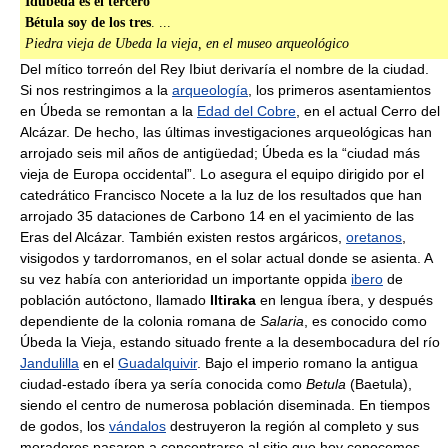
Idubeda es el tercero
Bétula soy de los tres
. ...
Piedra vieja de Ubeda la vieja, en el museo arqueológico
Del mítico torreón del Rey Ibiut derivaría el nombre de la ciudad.
Si nos restringimos a la
arqueología
, los primeros asentamientos
en Úbeda se remontan a la
Edad del Cobre
, en el actual Cerro del
Alcázar. De hecho, las últimas investigaciones arqueológicas han
arrojado seis mil años de antigüedad; Úbeda es la “ciudad más
vieja de Europa occidental”. Lo asegura el equipo dirigido por el
catedrático Francisco Nocete a la luz de los resultados que han
arrojado 35 dataciones de Carbono 14 en el yacimiento de las
Eras del Alcázar. También existen restos argáricos,
oretanos
,
visigodos y tardorromanos, en el solar actual donde se asienta. A
su vez había con anterioridad un importante oppida
ibero
de
población autóctono, llamado
Iltiraka
en lengua íbera, y después
dependiente de la colonia romana de
Salaria
, es conocido como
Úbeda la Vieja, estando situado frente a la desembocadura del río
Jandulilla
en el
Guadalquivir
. Bajo el imperio romano la antigua
ciudad-estado íbera ya sería conocida como
Betula
(Baetula),
siendo el centro de numerosa población diseminada. En tiempos
de godos, los
vándalos
destruyeron la región al completo y sus
moradores pasaron a concentrarse al sitio que hoy conocemos,