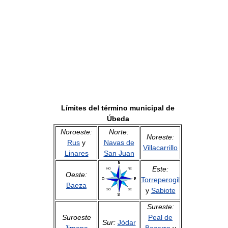
Límites del término municipal de
Úbeda
Noroeste:
Norte:
Noreste:
Rus
y
Navas de
Villacarrillo
Linares
San Juan
Este:
Oeste:
Torreperogil
Baeza
y
Sabiote
Sureste:
Suroeste
Peal de
Sur:
Jódar
Jimena
Becerro
y