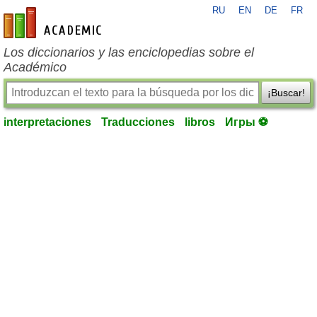
RU
EN
DE
FR
es-academic.com
Los diccionarios y las enciclopedias sobre el
Académico
¡Buscar!
interpretaciones
Traducciones
libros
Игры ⚽