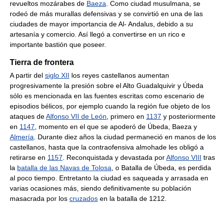
revueltos mozárabes de
Baeza
. Como ciudad musulmana, se
rodeó de más murallas defensivas y se convirtió en una de las
ciudades de mayor importancia de Al- Andalus, debido a su
artesanía y comercio. Así llegó a convertirse en un rico e
importante bastión que poseer.
Tierra de frontera
A partir del
siglo XII
los reyes castellanos aumentan
progresivamente la presión sobre el Alto Guadalquivir y Úbeda
sólo es mencionada en las fuentes escritas como escenario de
episodios bélicos, por ejemplo cuando la región fue objeto de los
ataques de
Alfonso VII de León
, primero en
1137
y posteriormente
en
1147
, momento en el que se apoderó de Úbeda, Baeza y
Almería
. Durante diez años la ciudad permaneció en manos de los
castellanos, hasta que la contraofensiva almohade les obligó a
retirarse en
1157
. Reconquistada y devastada por
Alfonso VIII
tras
la
batalla de las Navas de Tolosa
, o Batalla de Úbeda, es perdida
al poco tiempo. Entretanto la ciudad es saqueada y arrasada en
varias ocasiones más, siendo definitivamente su población
masacrada por los
cruzados
en la batalla de 1212.