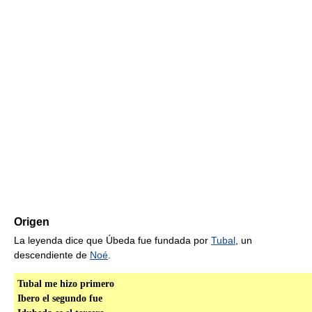
Origen
La leyenda dice que Úbeda fue fundada por
Tubal
, un
descendiente de
Noé
.
Tubal me hizo primero
Ibero el segundo fue