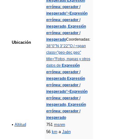
inesperado
Expresión
errónea: operador /
inesperado
">
Expresión
errónea: operador /
inesperado
,
Expresión
errónea: operador /
inesperado
Coordenadas:
Ubicación
38°0′″N
3°22′″O
/
<span
class="geo-dec geo"
title="Fotos, mapas y otros
datos de
Expresión
errónea: operador /
inesperado
Expresión
errónea: operador /
inesperado
">
Expresión
errónea: operador /
inesperado
,
Expresión
errónea: operador /
inesperado
•
Altitud
751
msnm
56
km
a
Jaén