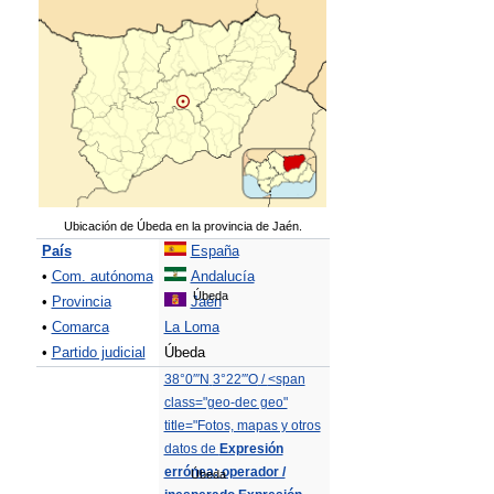
Ubicación de Úbeda en la provincia de Jaén.
País
España
•
Com. autónoma
Andalucía
Úbeda
•
Provincia
Jaén
•
Comarca
La Loma
•
Partido judicial
Úbeda
38°0′″N
3°22′″O
/
<span
class="geo-dec geo"
title="Fotos, mapas y otros
datos de
Expresión
errónea: operador /
Úbeda