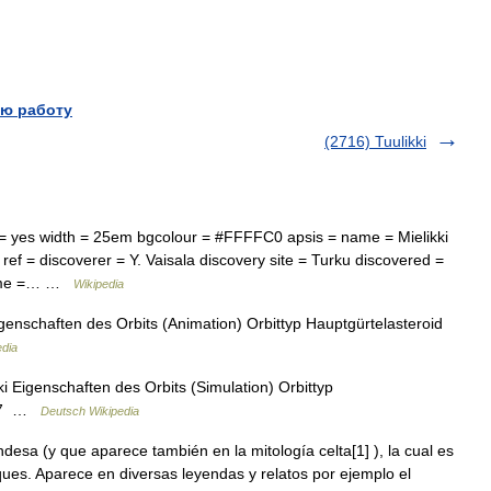
ю работу
(2716) Tuulikki
= yes width = 25em bgcolour = #FFFFC0 apsis = name = Mielikki
ref = discoverer = Y. Vaisala discovery site = Turku discovered =
 name =… …
Wikipedia
genschaften des Orbits (Animation) Orbittyp Hauptgürtelasteroid
edia
i Eigenschaften des Orbits (Simulation) Orbittyp
7357 …
Deutsch Wikipedia
desa (y que aparece también en la mitología celta[1] ), la cual es
ques. Aparece en diversas leyendas y relatos por ejemplo el