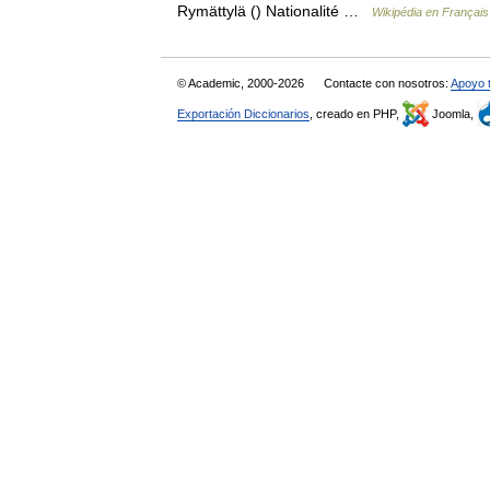
Rymättylä () Nationalité …
Wikipédia en Français
© Academic, 2000-2026
Contacte con nosotros:
Apoyo 
Exportación Diccionarios
, creado en PHP,
Joomla,