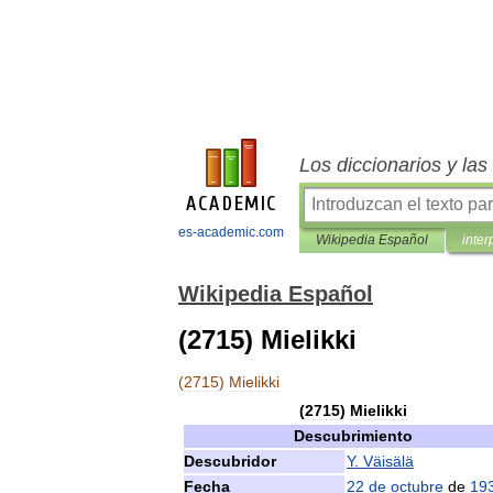
Los diccionarios y la
es-academic.com
Wikipedia Español
inter
Wikipedia Español
(2715) Mielikki
(
2715
)
Mielikki
(
2715
)
Mielikki
Descubrimiento
Descubridor
Y
.
Väisälä
Fecha
22
de
octubre
de
19