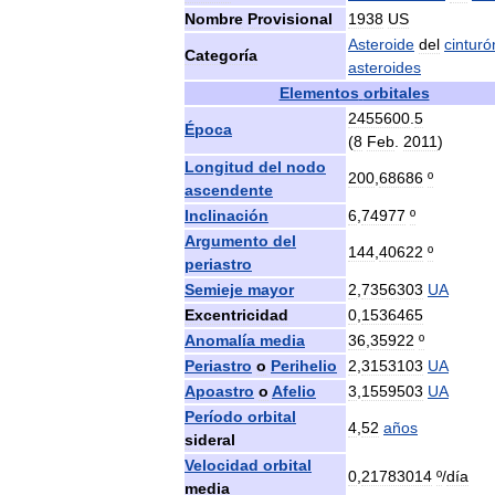
Nombre
Provisional
1938
US
Asteroide
del
cinturó
Categoría
asteroides
Elementos
orbitales
2455600
.
5
Época
(
8
Feb
.
2011
)
Longitud
del
nodo
200
,
68686
º
ascendente
Inclinación
6
,
74977
º
Argumento
del
144
,
40622
º
periastro
Semieje
mayor
2
,
7356303
UA
Excentricidad
0
,
1536465
Anomalía
media
36
,
35922
º
Periastro
o
Perihelio
2
,
3153103
UA
Apoastro
o
Afelio
3
,
1559503
UA
Período
orbital
4
,
52
años
sideral
Velocidad
orbital
0
,
21783014
º
/
día
media