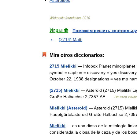
Asteroides
Wikimedia
foundation
.
2010
.
Игры ⚽
Поможем решить контрольну
(2714) Matti
Mira otros diccionarios:
2715 Mielikki
— Infobox Planet minorplanet 
symbol = caption = discovery = yes discovery 
October 22, 1938 designations = yes mp
(2715) Mielikki
— Asteroid (2715) Mielikki Ei
Große Halbachse 2,7357 AE …
Deutsch Wikip
Mielikki (Asteroid)
— Asteroid (2715) Mielikk
Hauptgürtelasteroid Große Halbachse 2,
Mielikki
— es una diosa de la mitología finlan
considerada la diosa de la caza y de los bos