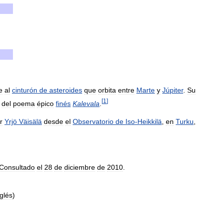
e
al
cinturón
de
asteroides
que
orbita
entre
Marte
y
Júpiter
.
Su
[
1
]
del
poema
épico
finés
Kalevala
.
r
Yrjö
Väisälä
desde
el
Observatorio
de
Iso
-
Heikkilä
,
en
Turku
,
Consultado
el
28
de
diciembre
de
2010
.
nglés
)