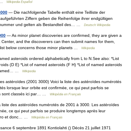
… …
Wikipedia Español
3000
— Die nachfolgende Tabelle enthält eine Teilliste der
 aufgeführten Ziffern geben die Reihenfolge ihrer endgültigen
ionsnummer und gelten als Bestandteil des… …
Deutsch Wikipedia
000
— As minor planet discoveries are confirmed, they are given a
 Center, and the discoverers can then submit names for them,
 list below concerns those minor planets …
Wikipedia
amed asteroids ordered alphabetically from L to N.See also: *List
oids (D E) *List of named asteroids (F H) *List of named asteroids
 of named… …
Wikipedia
es astéroïdes (2001 3000) Voici la liste des astéroïdes numérotés
s lorsque leur orbite est confirmée, ce qui peut parfois se
ls sont classés ici par… …
Wikipédia en Français
a liste des astéroïdes numérotés de 2001 à 3000. Les astéroïdes
mée, ce qui peut parfois se produire longtemps après leur
numéro et donc… …
Wikipédia en Français
sance 6 septembre 1891 Kontiolahti () Décès 21 juillet 1971