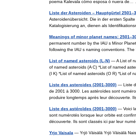
poema Kalevala cómo esposa ó nuera de
Liste der Asteroiden – Hauptgürtel 2501–
Asteroidenübersicht. Die in der ersten Spalte
Katalogisierung an, dienen als Identifikat
Meanings of minor planet names: 2501–3
permanent number by the IAU s Minor Planet
following the IAU s naming conventions. The
List of named asteroids (L-N)
— A List of n
of named asteroids (A C) *List of named aster
(I K) *List of named asteroids (O R) *List
Liste des asteroides (2001-3000)
— Liste d
de 2001 à 3000. Les astéroïdes sont numéroté
produire longtemps après leur découverte. I
Liste des astéroïdes (2001-3000)
— Voici l
sont numérotés lorsque leur orbite est confir
découverte. Ils sont classés ici par leur 
Yrjo Vaisala
— Yrjö Väisälä Yrjö Väisälä Nais