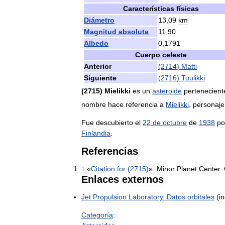
Características
físicas
Diámetro
13
,
09
km
Magnitud
absoluta
11
,
90
Albedo
0
,
1791
Cuerpo
celeste
Anterior
(
2714
)
Matti
Siguiente
(
2716
)
Tuulikki
(
2715
)
Mielikki
es
un
asteroide
pertenecient
nombre
hace
referencia
a
Mielikki
,
personaje
Fue
descubierto
el
22
de
octubre
de
1938
po
Finlandia
.
Referencias
↑
«
Citation
for
(
2715
)
».
Minor
Planet
Center
.
Enlaces
externos
Jet
Propulsion
Laboratory
.
Datos
orbitales
(
i
Categoría
: