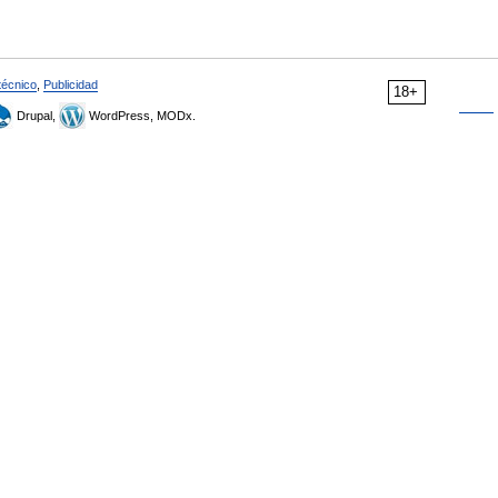
técnico
,
Publicidad
18+
Drupal,
WordPress, MODx.