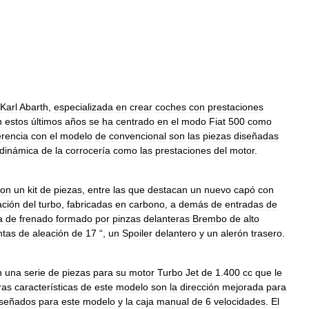
Karl
Abarth
,
especializada
en
crear
coches
con
prestaciones
n
estos
últimos
años
se
ha
centrado
en
el
modo
Fiat
500
como
erencia
con
el
modelo
de
convencional
son
las
piezas
diseñadas
dinámica
de
la
corrocería
como
las
prestaciones
del
motor
.
con
un
kit
de
piezas
,
entre
las
que
destacan
un
nuevo
capó
con
ación
del
turbo
,
fabricadas
en
carbono
,
a
demás
de
entradas
de
a
de
frenado
formado
por
pinzas
delanteras
Brembo
de
alto
ntas
de
aleación
de
17
“,
un
Spoiler
delantero
y
un
alerón
trasero
.
n
una
serie
de
piezas
para
su
motor
Turbo
Jet
de
1
.
400
cc
que
le
ras
características
de
este
modelo
son
la
dirección
mejorada
para
iseñados
para
este
modelo
y
la
caja
manual
de
6
velocidades
.
El