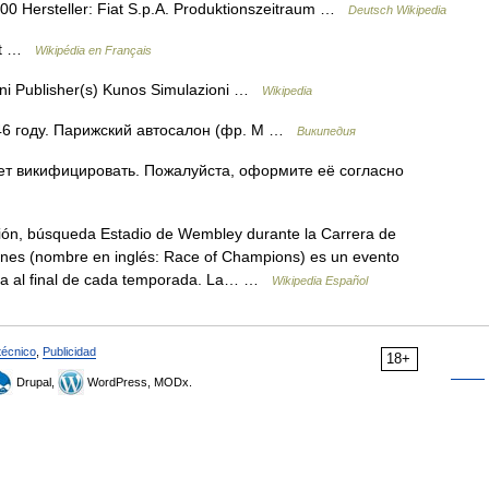
500 Hersteller: Fiat S.p.A. Produktionszeitraum …
Deutsch Wikipedia
iat …
Wikipédia en Français
ni Publisher(s) Kunos Simulazioni …
Wikipedia
46 году. Парижский автосалон (фр. M …
Википедия
ет викифицировать. Пожалуйста, оформите её согласно
ón, búsqueda Estadio de Wembley durante la Carrera de
es (nombre en inglés: Race of Champions) es un evento
bra al final de cada temporada. La… …
Wikipedia Español
técnico
,
Publicidad
18+
Drupal,
WordPress, MODx.