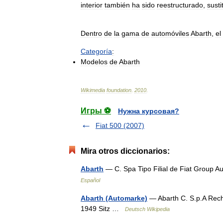
interior
también
ha
sido
reestructurado
,
sust
Dentro
de
la
gama
de
automóviles
Abarth
,
el
Categoría
:
Modelos
de
Abarth
Wikimedia
foundation
.
2010
.
Игры ⚽
Нужна курсовая?
Fiat 500 (2007)
Mira otros diccionarios:
Abarth
— C. Spa Tipo Filial de Fiat Group 
Español
Abarth (Automarke)
— Abarth C. S.p.A Recht
1949 Sitz …
Deutsch Wikipedia