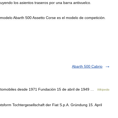
ituyendo
los
asientos
traseros
por
una
barra
antivuelco
.
modelo
Abarth
500
Assetto
Corse
es
el
modelo
de
competición
.
Abarth 500 Cabrio
Automobiles desde 1971 Fundación 15 de abril de 1949 …
Wikipedia
sform Tochtergesellschaft der Fiat S.p.A. Gründung 15. April