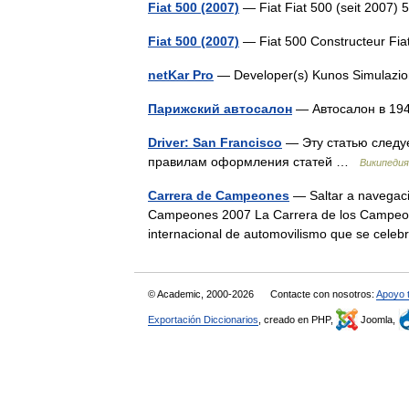
Fiat 500 (2007)
— Fiat Fiat 500 (seit 2007) 
Fiat 500 (2007)
— Fiat 500 Constructeur F
netKar Pro
— Developer(s) Kunos Simulazio
Парижский автосалон
— Автосалон в 19
Driver: San Francisco
— Эту статью следу
правилам оформления статей …
Википедия
Carrera de Campeones
— Saltar a navegaci
Campeones 2007 La Carrera de los Campeon
internacional de automovilismo que se cele
© Academic, 2000-2026
Contacte con nosotros:
Apoyo 
Exportación Diccionarios
, creado en PHP,
Joomla,