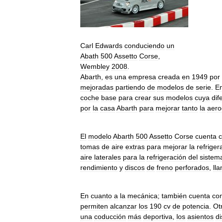
Carl
Edwards
conduciendo
un
Abath
500
Assetto
Corse
,
Wembley
2008
.
Abarth
,
es
una
empresa
creada
en
1949
por
mejoradas
partiendo
de
modelos
de
serie
.
E
coche
base
para
crear
sus
modelos
cuya
dif
por
la
casa
Abarth
para
mejorar
tanto
la
aero
El
modelo
Abarth
500
Assetto
Corse
cuenta
tomas
de
aire
extras
para
mejorar
la
refriger
aire
laterales
para
la
refrigeración
del
sistem
rendimiento
y
discos
de
freno
perforados
,
lla
En
cuanto
a
la
mecánica
;
también
cuenta
co
permiten
alcanzar
los
190
cv
de
potencia
.
Ot
una
coducción
más
deportiva
,
los
asientos
d