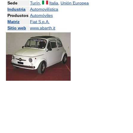
Sede
Turín
,
Italia
,
Unión Europea
Industria
Automovilística
Productos
Automóviles
Matriz
Fiat S.p.A.
Sitio web
www.abarth.it