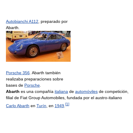
Autobianchi A112
, preparado por
Abarth.
Porsche 356
. Abarth también
realizaba preparaciones sobre
bases de
Porsche
.
Abarth
es una compañía
italiana
de
automóviles
de competición,
filial de Fiat Group Automobiles, fundada por el austro-italiano
[
1
]
Carlo Abarth
en
Turín
, en
1949
.