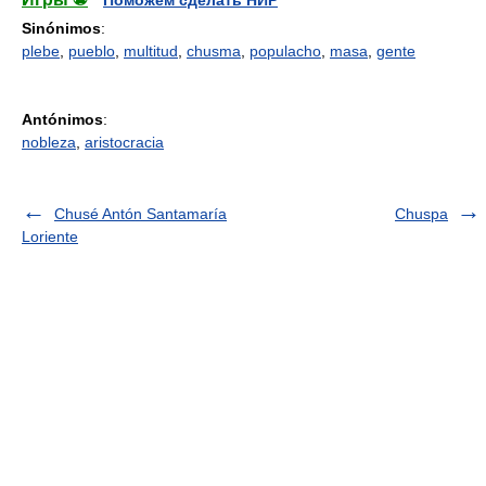
Sinónimos
:
plebe
,
pueblo
,
multitud
,
chusma
,
populacho
,
masa
,
gente
Antónimos
:
nobleza
,
aristocracia
Chusé Antón Santamaría
Chuspa
Loriente