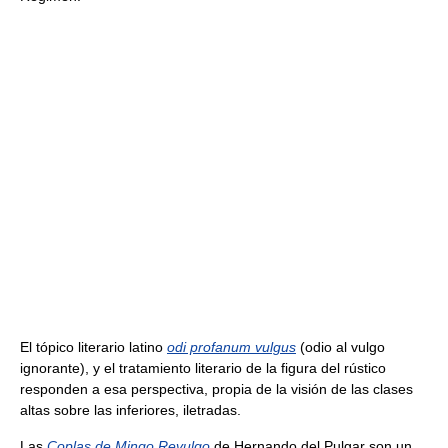
El tópico literario latino
odi profanum vulgus
(odio al vulgo
ignorante), y el tratamiento literario de la figura del rústico
responden a esa perspectiva, propia de la visión de las clases
altas sobre las inferiores, iletradas.
Las
Coplas de Mingo Revulgo
de Hernando del Pulgar son un