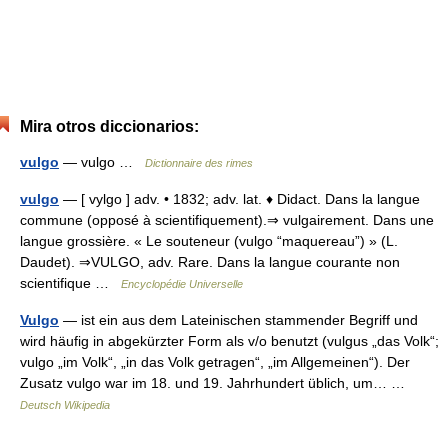
Mira otros diccionarios:
vulgo
— vulgo …
Dictionnaire des rimes
vulgo
— [ vylgo ] adv. • 1832; adv. lat. ♦ Didact. Dans la langue
commune (opposé à scientifiquement).⇒ vulgairement. Dans une
langue grossière. « Le souteneur (vulgo “maquereau”) » (L.
Daudet). ⇒VULGO, adv. Rare. Dans la langue courante non
scientifique …
Encyclopédie Universelle
Vulgo
— ist ein aus dem Lateinischen stammender Begriff und
wird häufig in abgekürzter Form als v/o benutzt (vulgus „das Volk“;
vulgo „im Volk“, „in das Volk getragen“, „im Allgemeinen“). Der
Zusatz vulgo war im 18. und 19. Jahrhundert üblich, um… …
Deutsch Wikipedia