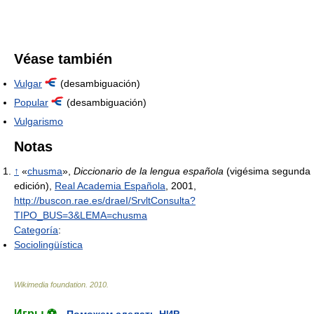
Véase también
Vulgar
(desambiguación)
Popular
(desambiguación)
Vulgarismo
Notas
↑
«
chusma
»,
Diccionario de la lengua española
(vigésima segunda
edición),
Real Academia Española
, 2001
,
http://buscon.rae.es/draeI/SrvltConsulta?
TIPO_BUS=3&LEMA=chusma
Categoría
:
Sociolingüística
Wikimedia foundation
.
2010
.
Игры ⚽
Поможем сделать НИР