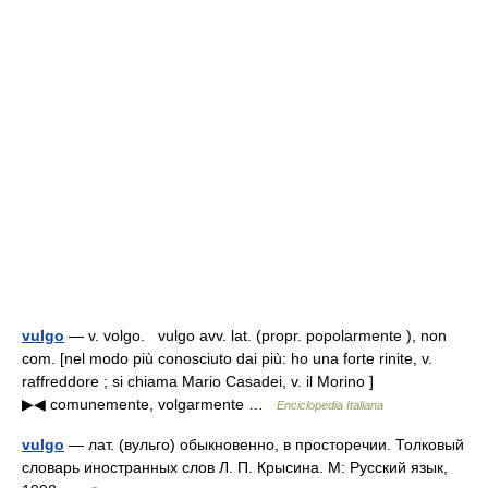
vulgo
— v. volgo. vulgo avv. lat. (propr. popolarmente ), non
com. [nel modo più conosciuto dai più: ho una forte rinite, v.
raffreddore ; si chiama Mario Casadei, v. il Morino ]
▶◀ comunemente, volgarmente …
Enciclopedia Italiana
vulgo
— лат. (вульго) обыкновенно, в просторечии. Толковый
словарь иностранных слов Л. П. Крысина. М: Русский язык,