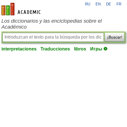
RU
EN
DE
FR
es-academic.com
Los diccionarios y las enciclopedias sobre el
Académico
¡Buscar!
interpretaciones
Traducciones
libros
Игры ⚽