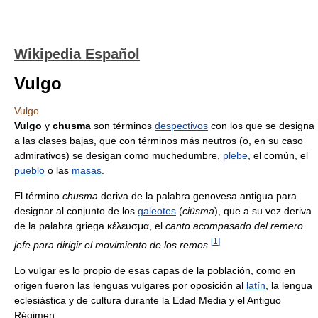
Wikipedia Español
Vulgo
Vulgo
Vulgo
y
chusma
son términos
despectivos
con los que se designa
a las clases bajas, que con términos más neutros (o, en su caso
admirativos) se desigan como muchedumbre,
plebe
, el común, el
pueblo
o las
masas
.
El término
chusma
deriva de la palabra genovesa antigua para
designar al conjunto de los
galeotes
(
ciüsma
), que a su vez deriva
de la palabra griega κέλευσμα, el
canto acompasado del remero
[
1
]
jefe para dirigir el movimiento de los remos
.
Lo vulgar es lo propio de esas capas de la población, como en
origen fueron las lenguas vulgares por oposición al
latín
, la lengua
eclesiástica y de cultura durante la Edad Media y el Antiguo
Régimen.