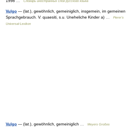
1998 …
Словарь иностранных слов русского языка
Vulgo
— (lat.), gewöhnlich, gemeiniglich, insgemein, im gemeinen
Sprachgebrauch. V. quaesiti, s.u. Uneheliche Kinder a) …
Pierer's
Universal-Lexikon
Vulgo
— (lat.), gewöhnlich, gemeiniglich …
Meyers Großes