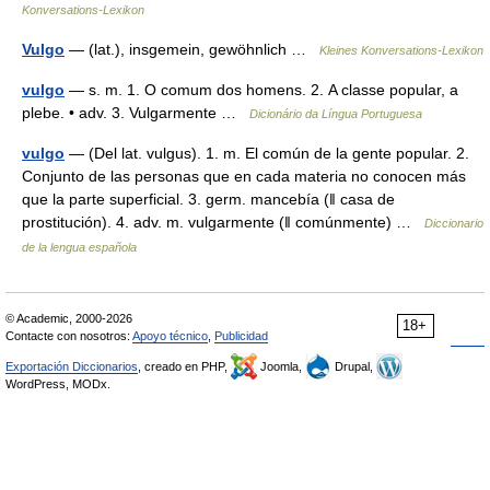
Konversations-Lexikon
Vulgo
— (lat.), insgemein, gewöhnlich …
Kleines Konversations-Lexikon
vulgo
— s. m. 1. O comum dos homens. 2. A classe popular, a
plebe. • adv. 3. Vulgarmente …
Dicionário da Língua Portuguesa
vulgo
— (Del lat. vulgus). 1. m. El común de la gente popular. 2.
Conjunto de las personas que en cada materia no conocen más
que la parte superficial. 3. germ. mancebía (ǁ casa de
prostitución). 4. adv. m. vulgarmente (ǁ comúnmente) …
Diccionario
de la lengua española
© Academic, 2000-2026
18+
Contacte con nosotros:
Apoyo técnico
,
Publicidad
Exportación Diccionarios
, creado en PHP,
Joomla,
Drupal,
WordPress, MODx.