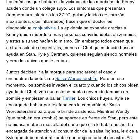
Los médicos que habían sido victimas de las mordidas de Kenny
acuden donde un colega suyo. Los síntomas que presentan
(temperatura inferior a los 37 °C, pulso y latidos de corazón
inexistentes, ojos inflamados) hacen que el doctor les
diagnostique
conjuntivitis
. La epidemia se expande gracias a
Kenny quien muerde a mas personas convirtiéndolas en zombies,
y estas a su vez hacían lo mismo. Sin embargo todos creen que
se trata solo de conjuntivitis, menos el Chef quien decide buscar
ayuda en Stan, Kyle y Cartman, quienes seguian siendo normales
y eran los únicos que le creían.
Juntos deciden ir a la morgue para esclarecer el caso y
encuentran la botella de
Salsa Worcestershire
. Pero en ese
momento, los zombies invaden el cuarto y cuando los chicos piden
ayuda del Chef, ven que este se había convertido también en
zombie y empiezan a bailar
Thriller
. Los chicos huyen. Kyle se
encarga de hablar por telefono con la compañía de Salsa
Worcestershire para que le brinde asistencia. Mientras Wendy
(que también era zombie) se aparece en frente de Stan, pero este
no piensa matarla mas allá del daño que ella le había hecho. La
encargada de atencion al consumidor de la salsa inglesa, le dice a
Kyle que debe matar al zombie que origino todo el desastre. Asi