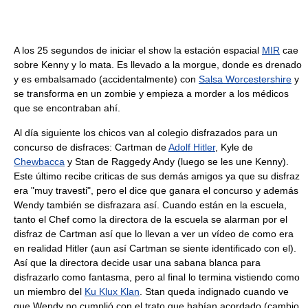
A los 25 segundos de iniciar el show la estación espacial
MIR
cae
sobre Kenny y lo mata. Es llevado a la morgue, donde es drenado
y es embalsamado (accidentalmente) con
Salsa Worcestershire
y
se transforma en un zombie y empieza a morder a los médicos
que se encontraban ahí.
Al día siguiente los chicos van al colegio disfrazados para un
concurso de disfraces: Cartman de
Adolf Hitler
, Kyle de
Chewbacca
y Stan de Raggedy Andy (luego se les une Kenny).
Este último recibe criticas de sus demás amigos ya que su disfraz
era "muy travesti", pero el dice que ganara el concurso y además
Wendy también se disfrazara así. Cuando están en la escuela,
tanto el Chef como la directora de la escuela se alarman por el
disfraz de Cartman así que lo llevan a ver un vídeo de como era
en realidad Hitler (aun así Cartman se siente identificado con el).
Así que la directora decide usar una sabana blanca para
disfrazarlo como fantasma, pero al final lo termina vistiendo como
un miembro del
Ku Klux Klan
. Stan queda indignado cuando ve
que Wendy no cumplió con el trato que habían acordado (cambio