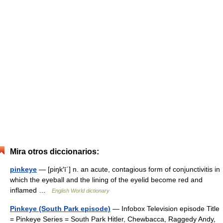
Mira otros diccionarios:
pinkeye
— [piŋk′ī΄] n. an acute, contagious form of conjunctivitis in
which the eyeball and the lining of the eyelid become red and
inflamed …
English World dictionary
Pinkeye (South Park episode)
— Infobox Television episode Title
= Pinkeye Series = South Park Hitler, Chewbacca, Raggedy Andy,