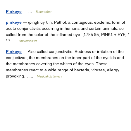
Pinkeye
— …
Википедия
pinkeye
— /pingk uy /, n. Pathol. a contagious, epidemic form of
acute conjunctivitis occurring in humans and certain animals: so
called from the color of the inflamed eye. [1785 95; PINK1 + EYE] *
* * …
Universalium
Pinkeye
— Also called conjunctivitis. Redness or irritation of the
conjuctivae, the membranes on the inner part of the eyelids and
the membranes covering the whites of the eyes. These
membranes react to a wide range of bacteria, viruses, allergy
provoking… …
Medical dictionary