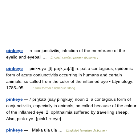
pinkeye
— n. conjunctivitis, infection of the membrane of the
eyelid and eyeball …
English contemporary dictionary
pinkeye
— pink•eye [[t]ˈpɪŋkˌaɪ[/t]] n. pat a contagious, epidemic
form of acute conjunctivitis occurring in humans and certain
animals: so called from the color of the inflamed eye • Etymology:
1785–95 …
From formal English to slang
pinkeye
— /ˈpɪŋkaɪ/ (say pingkuy) noun 1. a contagious form of
conjunctivitis, especially in animals, so called because of the colour
of the inflamed eye. 2. ophthalmia suffered by travelling sheep.
Also, pink eye. {pink1 + eye} …
pinkeye
— Maka ula ula …
English-Hawaiian dictionary