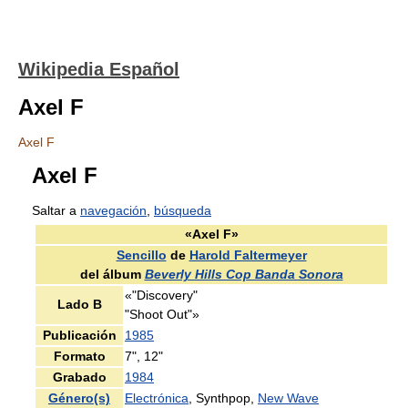
Wikipedia Español
Axel F
Axel F
Axel F
Saltar a
navegación
,
búsqueda
«Axel F»
Sencillo
de
Harold Faltermeyer
del álbum
Beverly Hills Cop Banda Sonora
«"Discovery"
Lado B
"Shoot Out"»
Publicación
1985
Formato
7", 12"
Grabado
1984
Género(s)
Electrónica
, Synthpop,
New Wave