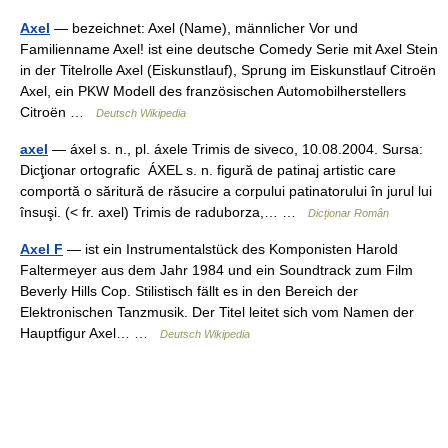
Axel
— bezeichnet: Axel (Name), männlicher Vor und
Familienname Axel! ist eine deutsche Comedy Serie mit Axel Stein
in der Titelrolle Axel (Eiskunstlauf), Sprung im Eiskunstlauf Citroën
Axel, ein PKW Modell des französischen Automobilherstellers
Citroën …
Deutsch Wikipedia
axel
— áxel s. n., pl. áxele Trimis de siveco, 10.08.2004. Sursa:
Dicţionar ortografic ÁXEL s. n. figură de patinaj artistic care
comportă o săritură de răsucire a corpului patinatorului în jurul lui
însuşi. (< fr. axel) Trimis de raduborza,… …
Dicționar Român
Axel F
— ist ein Instrumentalstück des Komponisten Harold
Faltermeyer aus dem Jahr 1984 und ein Soundtrack zum Film
Beverly Hills Cop. Stilistisch fällt es in den Bereich der
Elektronischen Tanzmusik. Der Titel leitet sich vom Namen der
Hauptfigur Axel… …
Deutsch Wikipedia