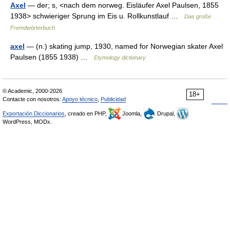
Axel
— der; s, <nach dem norweg. Eisläufer Axel Paulsen, 1855
1938> schwieriger Sprung im Eis u. Rollkunstlauf …
Das große
Fremdwörterbuch
axel
— (n.) skating jump, 1930, named for Norwegian skater Axel
Paulsen (1855 1938) …
Etymology dictionary
© Academic, 2000-2026
18+
Contacte con nosotros:
Apoyo técnico
,
Publicidad
Exportación Diccionarios
, creado en PHP,
Joomla,
Drupal,
WordPress, MODx.