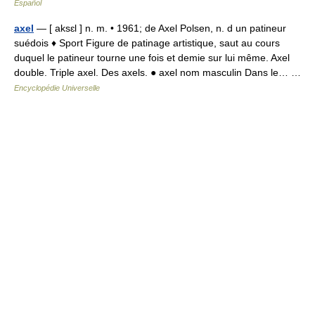
Español
axel
— [ aksɛl ] n. m. • 1961; de Axel Polsen, n. d un patineur
suédois ♦ Sport Figure de patinage artistique, saut au cours
duquel le patineur tourne une fois et demie sur lui même. Axel
double. Triple axel. Des axels. ● axel nom masculin Dans le… …
Encyclopédie Universelle