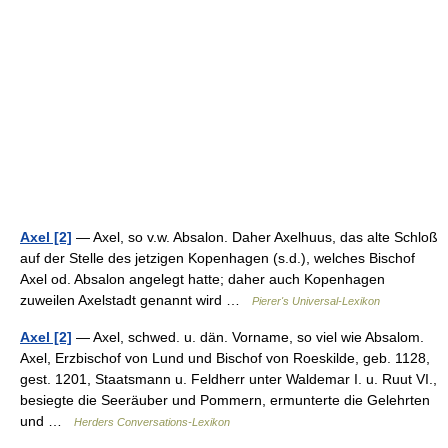
Axel [2]
— Axel, so v.w. Absalon. Daher Axelhuus, das alte Schloß
auf der Stelle des jetzigen Kopenhagen (s.d.), welches Bischof
Axel od. Absalon angelegt hatte; daher auch Kopenhagen
zuweilen Axelstadt genannt wird …
Pierer's Universal-Lexikon
Axel [2]
— Axel, schwed. u. dän. Vorname, so viel wie Absalom.
Axel, Erzbischof von Lund und Bischof von Roeskilde, geb. 1128,
gest. 1201, Staatsmann u. Feldherr unter Waldemar I. u. Ruut VI.,
besiegte die Seeräuber und Pommern, ermunterte die Gelehrten
und …
Herders Conversations-Lexikon