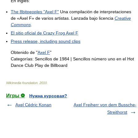
En inglés:
The 8bitpeoples "Axel F"
Una compilación de interpretaciones
de «Axel F» de varios artistas. Lanzada bajo licencia
Creative
Commons
.
El sitio oficial de Crazy Frog Axel F
Press release, including sound clips
Obtenido de "
Axel F
"
Categorías:
Sencillos de 1984
|
Sencillos número uno en el Hot
Dance Club Play de Billboard
Wikimedia foundation
.
2010
.
Игры ⚽
Нужна курсовая?
Axel Cédric Konan
Axel Freiherr von dem Bussche-
Streithorst